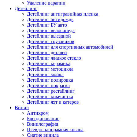
Удаление царапин
Детейлинг
Детейлинг антигравийная пленка
Детейлинг антидождь
Детейлинг БУ авто
Детейлинг велосипеда
Детейлинг выездной
Детейлинг грузовиков
Детейлинг для спортивных автомобилей
Детейлинг деталей
Детейлинг жидкое стекло
Детейлинг керамика
Детейлинг мотоцикла
Детейлинг мойка
Детейлинг полировка
Детейлинг покраска
Детейлинг рестайлинг
Детейлинг химчистка
Детейлинг яхт и катеров
Винил
Антихром
Брендирование
Винилография
Псевдо панорамная крыша
Снятие винила