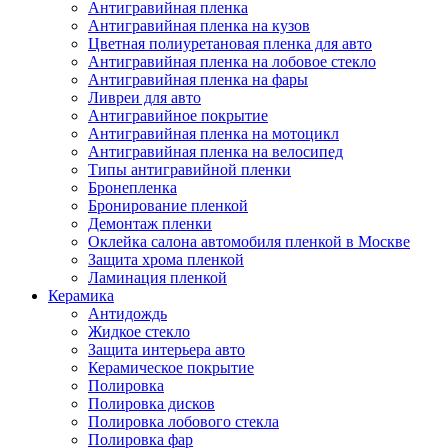
Антигравийная пленка
Антигравийная пленка на кузов
Цветная полиуретановая пленка для авто
Антигравийная пленка на лобовое стекло
Антигравийная пленка на фары
Ливреи для авто
Антигравийное покрытие
Антигравийная пленка на мотоцикл
Антигравийная пленка на велосипед
Типы антигравийной пленки
Бронепленка
Бронирование пленкой
Демонтаж пленки
Оклейка салона автомобиля пленкой в Москве
Защита хрома пленкой
Ламинация пленкой
Керамика
Антидождь
Жидкое стекло
Защита интерьера авто
Керамическое покрытие
Полировка
Полировка дисков
Полировка лобового стекла
Полировка фар