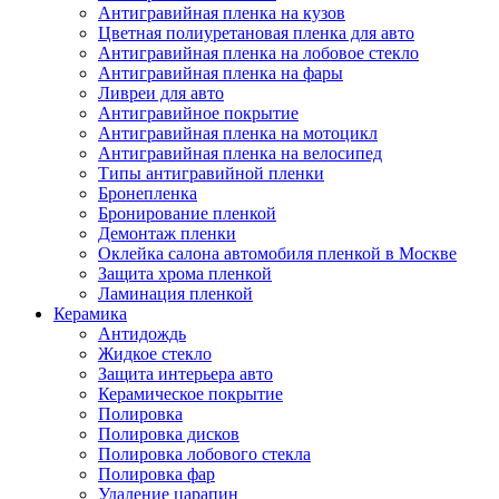
Антигравийная пленка на кузов
Цветная полиуретановая пленка для авто
Антигравийная пленка на лобовое стекло
Антигравийная пленка на фары
Ливреи для авто
Антигравийное покрытие
Антигравийная пленка на мотоцикл
Антигравийная пленка на велосипед
Типы антигравийной пленки
Бронепленка
Бронирование пленкой
Демонтаж пленки
Оклейка салона автомобиля пленкой в Москве
Защита хрома пленкой
Ламинация пленкой
Керамика
Антидождь
Жидкое стекло
Защита интерьера авто
Керамическое покрытие
Полировка
Полировка дисков
Полировка лобового стекла
Полировка фар
Удаление царапин