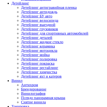
Детейлинг
Детейлинг антигравийная пленка
Детейлинг антидождь
Детейлинг БУ авто
Детейлинг велосипеда
Детейлинг выездной
Детейлинг грузовиков
Детейлинг для спортивных автомобилей
Детейлинг деталей
Детейлинг жидкое стекло
Детейлинг керамика
Детейлинг мотоцикла
Детейлинг мойка
Детейлинг полировка
Детейлинг покраска
Детейлинг рестайлинг
Детейлинг химчистка
Детейлинг яхт и катеров
Винил
Антихром
Брендирование
Винилография
Псевдо панорамная крыша
Снятие винила
Тонировка