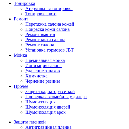
Тонировка
Атермальная тонировка
Тонировка авто
Ремонт
Перетяжка салона кожей
Покраска кожи салона
Ремонт вмятин
Ремонт кожи салона
Ремонт салона
Установка тормозов JBT
Мойка
Премиальная мойка
Ионизация салона
Удаление запахов
Химчистка
Чернение резины
Прочее
Защита радиатора сеткой
Проверка автомобиля у дилера
Шумоизоляция
Шумоизоляция дверей
Шумоизоляция арок
Защита пленкой
Антигравийная пленка