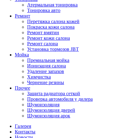
Атермальная тонировка
Тонировка авто
Ремонт
Перетяжка салона кожей
Покраска кожи салона
Ремонт вмятин
Ремонт кожи салона
Ремонт салона
Установка тормозов JBT
Мойка
Премиальная мойка
Ионизация салона
Удаление запахов
Химчистка
Чернение резины
Прочее
Защита радиатора сеткой
Проверка автомобиля у дилера
Шумоизоляция
Шумоизоляция дверей
Шумоизоляция арок
Галерея
Контакты
Новости