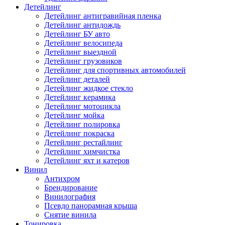
Детейлинг
Детейлинг антигравийная пленка
Детейлинг антидождь
Детейлинг БУ авто
Детейлинг велосипеда
Детейлинг выездной
Детейлинг грузовиков
Детейлинг для спортивных автомобилей
Детейлинг деталей
Детейлинг жидкое стекло
Детейлинг керамика
Детейлинг мотоцикла
Детейлинг мойка
Детейлинг полировка
Детейлинг покраска
Детейлинг рестайлинг
Детейлинг химчистка
Детейлинг яхт и катеров
Винил
Антихром
Брендирование
Винилография
Псевдо панорамная крыша
Снятие винила
Тонировка