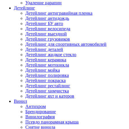
Удаление царапин
Детейлинг
Детейлинг антигравийная пленка
Детейлинг антидождь
Детейлинг БУ авто
Детейлинг велосипеда
Детейлинг выездной
Детейлинг грузовиков
Детейлинг для спортивных автомобилей
Детейлинг деталей
Детейлинг жидкое стекло
Детейлинг керамика
Детейлинг мотоцикла
Детейлинг мойка
Детейлинг полировка
Детейлинг покраска
Детейлинг рестайлинг
Детейлинг химчистка
Детейлинг яхт и катеров
Винил
Антихром
Брендирование
Винилография
Псевдо панорамная крыша
Снятие винила