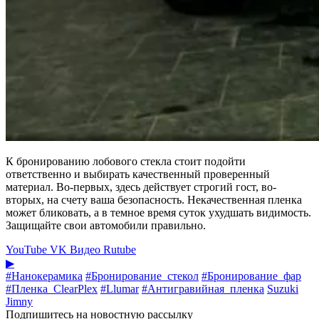
К бронированию лобового стекла стоит подойти
ответственно и выбирать качественный проверенный
материал. Во-первых, здесь действует строгий гост, во-
вторых, на счету ваша безопасность. Некачественная пленка
может бликовать, а в темное время суток ухудшать видимость.
Защищайте свои автомобили правильно.
YouTube
VK Видео
Rutube
▶
#Нанокерамика
#Бронирование_стекол
#Бронирование_фар
#Пленка_ClearPlex
#Llumar
#Антигравийная_пленка
Suzuki
Jimny
Подпишитесь на новостную рассылку