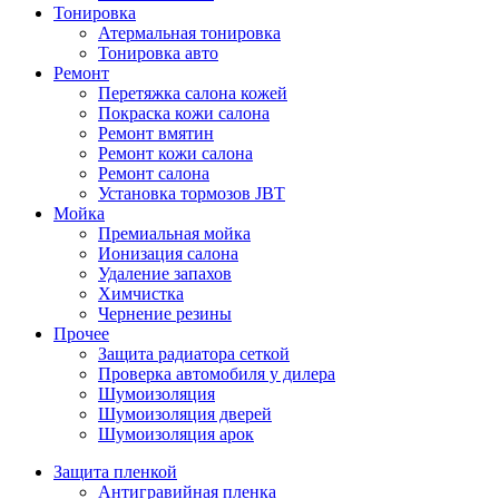
Тонировка
Атермальная тонировка
Тонировка авто
Ремонт
Перетяжка салона кожей
Покраска кожи салона
Ремонт вмятин
Ремонт кожи салона
Ремонт салона
Установка тормозов JBT
Мойка
Премиальная мойка
Ионизация салона
Удаление запахов
Химчистка
Чернение резины
Прочее
Защита радиатора сеткой
Проверка автомобиля у дилера
Шумоизоляция
Шумоизоляция дверей
Шумоизоляция арок
Защита пленкой
Антигравийная пленка