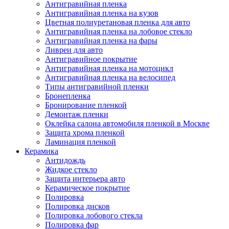
Антигравийная пленка
Антигравийная пленка на кузов
Цветная полиуретановая пленка для авто
Антигравийная пленка на лобовое стекло
Антигравийная пленка на фары
Ливреи для авто
Антигравийное покрытие
Антигравийная пленка на мотоцикл
Антигравийная пленка на велосипед
Типы антигравийной пленки
Бронепленка
Бронирование пленкой
Демонтаж пленки
Оклейка салона автомобиля пленкой в Москве
Защита хрома пленкой
Ламинация пленкой
Керамика
Антидождь
Жидкое стекло
Защита интерьера авто
Керамическое покрытие
Полировка
Полировка дисков
Полировка лобового стекла
Полировка фар