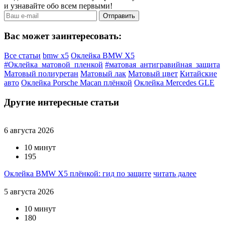
и узнавайте обо всем первыми!
Вас может заинтересовать:
Все статьи
bmw x5
Оклейка BMW X5
#Оклейка_матовой_пленкой
#матовая_антигравийная_защита
Матовый полиуретан
Матовый лак
Матовый цвет
Китайские
авто
Оклейка Porsche Macan плёнкой
Оклейка Mercedes GLE
Другие интересные статьи
6 августа 2026
10 минут
195
Оклейка BMW X5 плёнкой: гид по защите
читать далее
5 августа 2026
10 минут
180