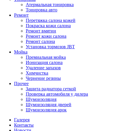
Атермальная тонировка
Тонировка авто
Ремонт
Перетяжка салона кожей
Покраска кожи салона
Ремонт вмятин
Ремонт кожи салона
Ремонт салона
Установка тормозов JBT
Мойка
Премиальная мойка
Ионизация салона
Удаление запахов
Химчистка
Чернение резины
Прочее
Защита радиатора сеткой
Проверка автомобиля у дилера
Шумоизоляция
Шумоизоляция дверей
Шумоизоляция арок
Галерея
Контакты
Новости