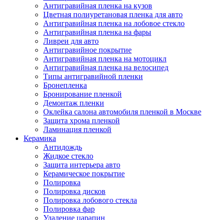
Антигравийная пленка на кузов
Цветная полиуретановая пленка для авто
Антигравийная пленка на лобовое стекло
Антигравийная пленка на фары
Ливреи для авто
Антигравийное покрытие
Антигравийная пленка на мотоцикл
Антигравийная пленка на велосипед
Типы антигравийной пленки
Бронепленка
Бронирование пленкой
Демонтаж пленки
Оклейка салона автомобиля пленкой в Москве
Защита хрома пленкой
Ламинация пленкой
Керамика
Антидождь
Жидкое стекло
Защита интерьера авто
Керамическое покрытие
Полировка
Полировка дисков
Полировка лобового стекла
Полировка фар
Удаление царапин