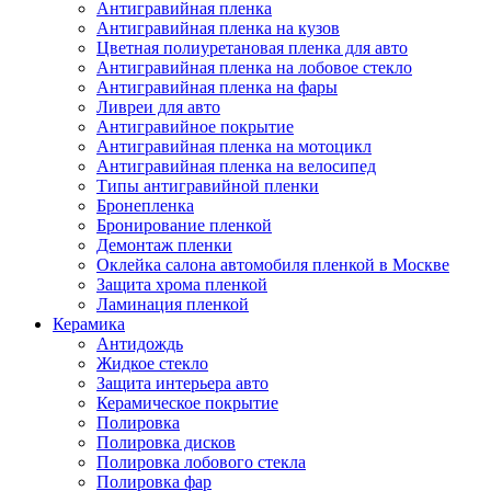
Антигравийная пленка
Антигравийная пленка на кузов
Цветная полиуретановая пленка для авто
Антигравийная пленка на лобовое стекло
Антигравийная пленка на фары
Ливреи для авто
Антигравийное покрытие
Антигравийная пленка на мотоцикл
Антигравийная пленка на велосипед
Типы антигравийной пленки
Бронепленка
Бронирование пленкой
Демонтаж пленки
Оклейка салона автомобиля пленкой в Москве
Защита хрома пленкой
Ламинация пленкой
Керамика
Антидождь
Жидкое стекло
Защита интерьера авто
Керамическое покрытие
Полировка
Полировка дисков
Полировка лобового стекла
Полировка фар