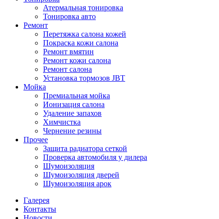
Атермальная тонировка
Тонировка авто
Ремонт
Перетяжка салона кожей
Покраска кожи салона
Ремонт вмятин
Ремонт кожи салона
Ремонт салона
Установка тормозов JBT
Мойка
Премиальная мойка
Ионизация салона
Удаление запахов
Химчистка
Чернение резины
Прочее
Защита радиатора сеткой
Проверка автомобиля у дилера
Шумоизоляция
Шумоизоляция дверей
Шумоизоляция арок
Галерея
Контакты
Новости