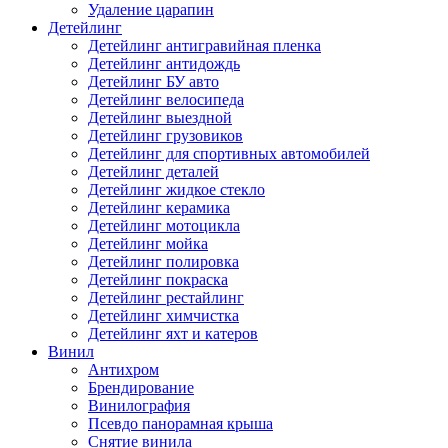
Удаление царапин
Детейлинг
Детейлинг антигравийная пленка
Детейлинг антидождь
Детейлинг БУ авто
Детейлинг велосипеда
Детейлинг выездной
Детейлинг грузовиков
Детейлинг для спортивных автомобилей
Детейлинг деталей
Детейлинг жидкое стекло
Детейлинг керамика
Детейлинг мотоцикла
Детейлинг мойка
Детейлинг полировка
Детейлинг покраска
Детейлинг рестайлинг
Детейлинг химчистка
Детейлинг яхт и катеров
Винил
Антихром
Брендирование
Винилография
Псевдо панорамная крыша
Снятие винила