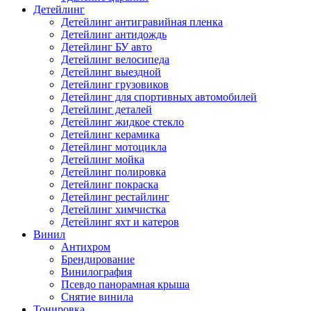
Детейлинг
Детейлинг антигравийная пленка
Детейлинг антидождь
Детейлинг БУ авто
Детейлинг велосипеда
Детейлинг выездной
Детейлинг грузовиков
Детейлинг для спортивных автомобилей
Детейлинг деталей
Детейлинг жидкое стекло
Детейлинг керамика
Детейлинг мотоцикла
Детейлинг мойка
Детейлинг полировка
Детейлинг покраска
Детейлинг рестайлинг
Детейлинг химчистка
Детейлинг яхт и катеров
Винил
Антихром
Брендирование
Винилография
Псевдо панорамная крыша
Снятие винила
Тонировка