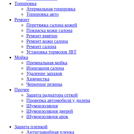
Тонировка
Атермальная тонировка
Тонировка авто
Ремонт
Перетяжка салона кожей
Покраска кожи салона
Ремонт вмятин
Ремонт кожи салона
Ремонт салона
Установка тормозов JBT
Мойка
Премиальная мойка
Ионизация салона
Удаление запахов
Химчистка
Чернение резины
Прочее
Защита радиатора сеткой
Проверка автомобиля у дилера
Шумоизоляция
Шумоизоляция дверей
Шумоизоляция арок
Защита пленкой
Антигравийная пленка