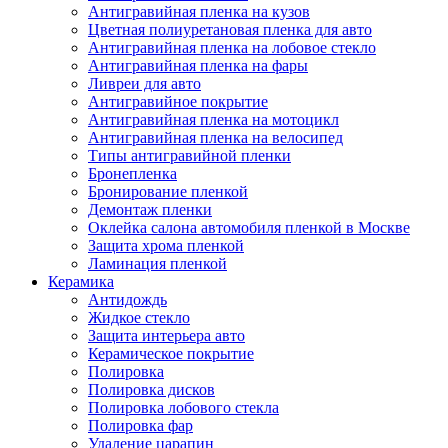
Антигравийная пленка на кузов
Цветная полиуретановая пленка для авто
Антигравийная пленка на лобовое стекло
Антигравийная пленка на фары
Ливреи для авто
Антигравийное покрытие
Антигравийная пленка на мотоцикл
Антигравийная пленка на велосипед
Типы антигравийной пленки
Бронепленка
Бронирование пленкой
Демонтаж пленки
Оклейка салона автомобиля пленкой в Москве
Защита хрома пленкой
Ламинация пленкой
Керамика
Антидождь
Жидкое стекло
Защита интерьера авто
Керамическое покрытие
Полировка
Полировка дисков
Полировка лобового стекла
Полировка фар
Удаление царапин