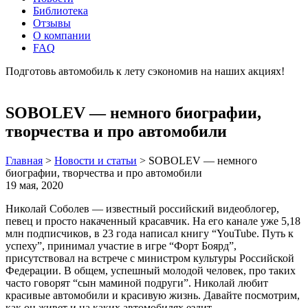
Библиотека
Отзывы
О компании
FAQ
Подготовь автомобиль к лету сэкономив на наших акциях!
подробнее
SOBOLEV — немного биографии,
творчества и про автомобили
Главная
>
Новости и статьи
>
SOBOLEV — немного
биографии, творчества и про автомобили
19 мая, 2020
Николай Соболев — известный российский видеоблогер,
певец и просто накаченный красавчик. На его канале уже 5,18
млн подписчиков, в 23 года написал книгу “YouTube. Путь к
успеху”, принимал участие в игре “Форт Боярд”,
присутствовал на встрече с министром культуры Российской
Федерации. В общем, успешный молодой человек, про таких
часто говорят “сын маминой подруги”. Николай любит
красивые автомобили и красивую жизнь. Давайте посмотрим,
как он живет и на каких автомобилях ездит.