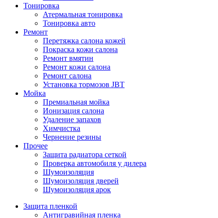
Тонировка
Атермальная тонировка
Тонировка авто
Ремонт
Перетяжка салона кожей
Покраска кожи салона
Ремонт вмятин
Ремонт кожи салона
Ремонт салона
Установка тормозов JBT
Мойка
Премиальная мойка
Ионизация салона
Удаление запахов
Химчистка
Чернение резины
Прочее
Защита радиатора сеткой
Проверка автомобиля у дилера
Шумоизоляция
Шумоизоляция дверей
Шумоизоляция арок
Защита пленкой
Антигравийная пленка