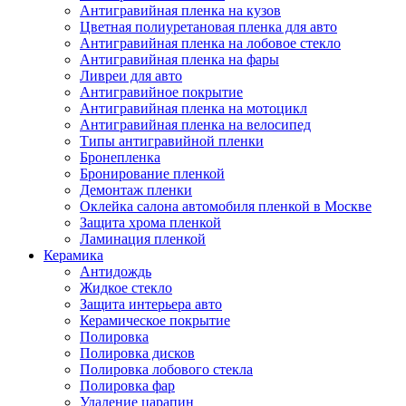
Антигравийная пленка на кузов
Цветная полиуретановая пленка для авто
Антигравийная пленка на лобовое стекло
Антигравийная пленка на фары
Ливреи для авто
Антигравийное покрытие
Антигравийная пленка на мотоцикл
Антигравийная пленка на велосипед
Типы антигравийной пленки
Бронепленка
Бронирование пленкой
Демонтаж пленки
Оклейка салона автомобиля пленкой в Москве
Защита хрома пленкой
Ламинация пленкой
Керамика
Антидождь
Жидкое стекло
Защита интерьера авто
Керамическое покрытие
Полировка
Полировка дисков
Полировка лобового стекла
Полировка фар
Удаление царапин