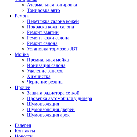
Атермальная тонировка
Тонировка авто
Ремонт
Перетяжка салона кожей
Покраска кожи салона
Ремонт вмятин
Ремонт кожи салона
Ремонт салона
Установка тормозов JBT
Мойка
Премиальная мойка
Ионизация салона
Удаление запахов
Химчистка
Чернение резины
Прочее
Защита радиатора сеткой
Проверка автомобиля у дилера
Шумоизоляция
Шумоизоляция дверей
Шумоизоляция арок
Галерея
Контакты
Новости