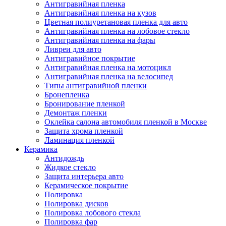
Антигравийная пленка
Антигравийная пленка на кузов
Цветная полиуретановая пленка для авто
Антигравийная пленка на лобовое стекло
Антигравийная пленка на фары
Ливреи для авто
Антигравийное покрытие
Антигравийная пленка на мотоцикл
Антигравийная пленка на велосипед
Типы антигравийной пленки
Бронепленка
Бронирование пленкой
Демонтаж пленки
Оклейка салона автомобиля пленкой в Москве
Защита хрома пленкой
Ламинация пленкой
Керамика
Антидождь
Жидкое стекло
Защита интерьера авто
Керамическое покрытие
Полировка
Полировка дисков
Полировка лобового стекла
Полировка фар