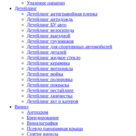
Удаление царапин
Детейлинг
Детейлинг антигравийная пленка
Детейлинг антидождь
Детейлинг БУ авто
Детейлинг велосипеда
Детейлинг выездной
Детейлинг грузовиков
Детейлинг для спортивных автомобилей
Детейлинг деталей
Детейлинг жидкое стекло
Детейлинг керамика
Детейлинг мотоцикла
Детейлинг мойка
Детейлинг полировка
Детейлинг покраска
Детейлинг рестайлинг
Детейлинг химчистка
Детейлинг яхт и катеров
Винил
Антихром
Брендирование
Винилография
Псевдо панорамная крыша
Снятие винила