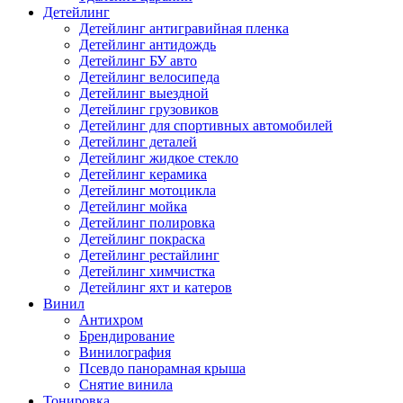
Детейлинг
Детейлинг антигравийная пленка
Детейлинг антидождь
Детейлинг БУ авто
Детейлинг велосипеда
Детейлинг выездной
Детейлинг грузовиков
Детейлинг для спортивных автомобилей
Детейлинг деталей
Детейлинг жидкое стекло
Детейлинг керамика
Детейлинг мотоцикла
Детейлинг мойка
Детейлинг полировка
Детейлинг покраска
Детейлинг рестайлинг
Детейлинг химчистка
Детейлинг яхт и катеров
Винил
Антихром
Брендирование
Винилография
Псевдо панорамная крыша
Снятие винила
Тонировка