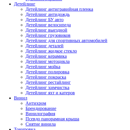
Детейлинг
Детейлинг антигравийная пленка
Детейлинг антидождь
Детейлинг БУ авто
Детейлинг велосипеда
Детейлинг выездной
Детейлинг грузовиков
Детейлинг для спортивных автомобилей
Детейлинг деталей
Детейлинг жидкое стекло
Детейлинг керамика
Детейлинг мотоцикла
Детейлинг мойка
Детейлинг полировка
Детейлинг покраска
Детейлинг рестайлинг
Детейлинг химчистка
Детейлинг яхт и катеров
Винил
Антихром
Брендирование
Винилография
Псевдо панорамная крыша
Снятие винила
Тонировка