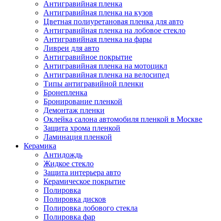
Антигравийная пленка
Антигравийная пленка на кузов
Цветная полиуретановая пленка для авто
Антигравийная пленка на лобовое стекло
Антигравийная пленка на фары
Ливреи для авто
Антигравийное покрытие
Антигравийная пленка на мотоцикл
Антигравийная пленка на велосипед
Типы антигравийной пленки
Бронепленка
Бронирование пленкой
Демонтаж пленки
Оклейка салона автомобиля пленкой в Москве
Защита хрома пленкой
Ламинация пленкой
Керамика
Антидождь
Жидкое стекло
Защита интерьера авто
Керамическое покрытие
Полировка
Полировка дисков
Полировка лобового стекла
Полировка фар