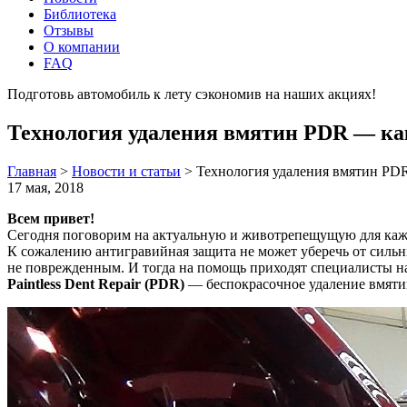
Библиотека
Отзывы
О компании
FAQ
Подготовь автомобиль к лету сэкономив на наших акциях!
под
Технология удаления вмятин PDR — как
Главная
>
Новости и статьи
>
Технология удаления вмятин PDR
17 мая, 2018
Всем привет!
Сегодня поговорим на актуальную и животрепещущую для каж
К сожалению антигравийная защита не может уберечь от сильн
не поврежденным. И тогда на помощь приходят специалисты н
Paintless Dent Repair (PDR)
— беспокрасочное удаление вмяти