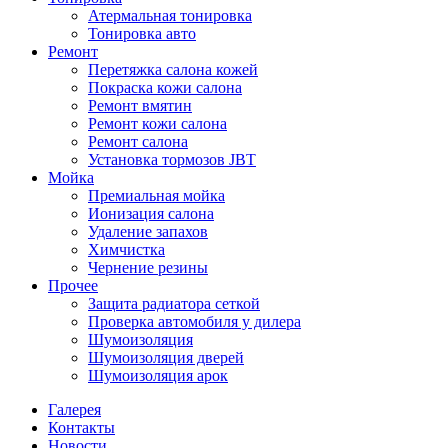
Атермальная тонировка
Тонировка авто
Ремонт
Перетяжка салона кожей
Покраска кожи салона
Ремонт вмятин
Ремонт кожи салона
Ремонт салона
Установка тормозов JBT
Мойка
Премиальная мойка
Ионизация салона
Удаление запахов
Химчистка
Чернение резины
Прочее
Защита радиатора сеткой
Проверка автомобиля у дилера
Шумоизоляция
Шумоизоляция дверей
Шумоизоляция арок
Галерея
Контакты
Новости