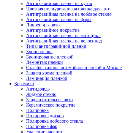
Антигравийная пленка на кузов
Цветная полиуретановая пленка для авто
Антигравийная пленка на лобовое стекло
Антигравийная пленка на фары
Ливреи для авто
Антигравийное покрытие
Антигравийная пленка на мотоцикл
Антигравийная пленка на велосипед
Типы антигравийной пленки
Бронепленка
Бронирование пленкой
Демонтаж пленки
Оклейка салона автомобиля пленкой в Москве
Защита хрома пленкой
Ламинация пленкой
Керамика
Антидождь
Жидкое стекло
Защита интерьера авто
Керамическое покрытие
Полировка
Полировка дисков
Полировка лобового стекла
Полировка фар
Удаление царапин