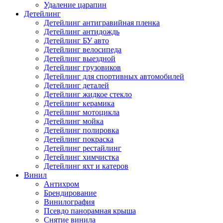
Удаление царапин
Детейлинг
Детейлинг антигравийная пленка
Детейлинг антидождь
Детейлинг БУ авто
Детейлинг велосипеда
Детейлинг выездной
Детейлинг грузовиков
Детейлинг для спортивных автомобилей
Детейлинг деталей
Детейлинг жидкое стекло
Детейлинг керамика
Детейлинг мотоцикла
Детейлинг мойка
Детейлинг полировка
Детейлинг покраска
Детейлинг рестайлинг
Детейлинг химчистка
Детейлинг яхт и катеров
Винил
Антихром
Брендирование
Винилография
Псевдо панорамная крыша
Снятие винила