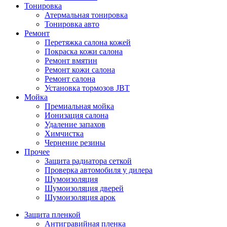
Тонировка
Атермальная тонировка
Тонировка авто
Ремонт
Перетяжка салона кожей
Покраска кожи салона
Ремонт вмятин
Ремонт кожи салона
Ремонт салона
Установка тормозов JBT
Мойка
Премиальная мойка
Ионизация салона
Удаление запахов
Химчистка
Чернение резины
Прочее
Защита радиатора сеткой
Проверка автомобиля у дилера
Шумоизоляция
Шумоизоляция дверей
Шумоизоляция арок
Защита пленкой
Антигравийная пленка