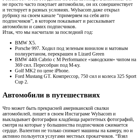
не просто часто покупает автомобили, он их совершенствует
и тестирует в разных условиях. Wylsacom даже открыл
рубрику на своем канале “примеряем на себя авто
подписчиков”, в котором показывает и рассказывает
автомобили и самих подписчиков.
Итак, что мы насчитали за последний год:
BMW X5.
Porsche 997. Ходил под зеленым винилом и матовым
полиуретаном, перекрашен в Lizard Green
BMW 440i Cabrio c M Performance «заводским» чипом на
369 сил. Пересобран под М-ку.
Golf MK2 по цене iPhone.
Ford Mustang GT. Компрессор, 750 сил и колеса 325 Sport
Cup 2.
Автомобили в путешествиях
Что может быть прекрасней американской свалки
автомобилей, пишет в своем Инстаграме Wylsacom и
выкладывает фотографии кладбища раритетных фотографий,
смотря на которые у большинства подписчиков сжимается
сердце. Валентин не только снимает машины на камеру, но и
активно пользуется услугами местных прокатчиков. “Взял