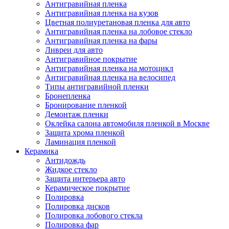
Антигравийная пленка
Антигравийная пленка на кузов
Цветная полиуретановая пленка для авто
Антигравийная пленка на лобовое стекло
Антигравийная пленка на фары
Ливреи для авто
Антигравийное покрытие
Антигравийная пленка на мотоцикл
Антигравийная пленка на велосипед
Типы антигравийной пленки
Бронепленка
Бронирование пленкой
Демонтаж пленки
Оклейка салона автомобиля пленкой в Москве
Защита хрома пленкой
Ламинация пленкой
Керамика
Антидождь
Жидкое стекло
Защита интерьера авто
Керамическое покрытие
Полировка
Полировка дисков
Полировка лобового стекла
Полировка фар