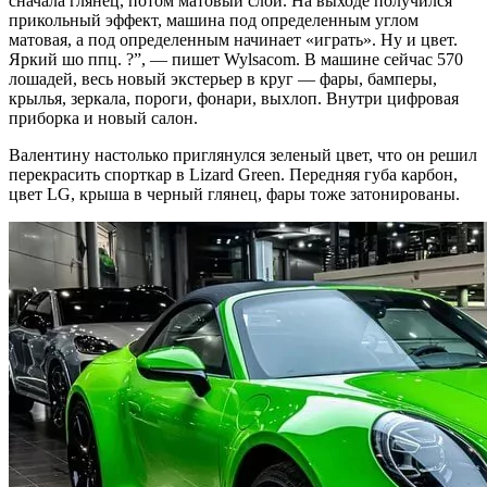
сначала глянец, потом матовый слой. На выходе получился
прикольный эффект, машина под определенным углом
матовая, а под определенным начинает «играть». Ну и цвет.
Яркий шо ппц. ?”, — пишет Wylsacom. В машине сейчас 570
лошадей, весь новый экстерьер в круг — фары, бамперы,
крылья, зеркала, пороги, фонари, выхлоп. Внутри цифровая
приборка и новый салон.
Валентину настолько приглянулся зеленый цвет, что он решил
перекрасить спорткар в Lizard Green. Передняя губа карбон,
цвет LG, крыша в черный глянец, фары тоже затонированы.