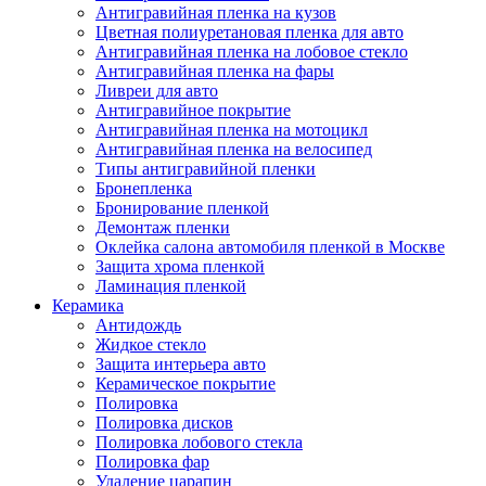
Антигравийная пленка на кузов
Цветная полиуретановая пленка для авто
Антигравийная пленка на лобовое стекло
Антигравийная пленка на фары
Ливреи для авто
Антигравийное покрытие
Антигравийная пленка на мотоцикл
Антигравийная пленка на велосипед
Типы антигравийной пленки
Бронепленка
Бронирование пленкой
Демонтаж пленки
Оклейка салона автомобиля пленкой в Москве
Защита хрома пленкой
Ламинация пленкой
Керамика
Антидождь
Жидкое стекло
Защита интерьера авто
Керамическое покрытие
Полировка
Полировка дисков
Полировка лобового стекла
Полировка фар
Удаление царапин