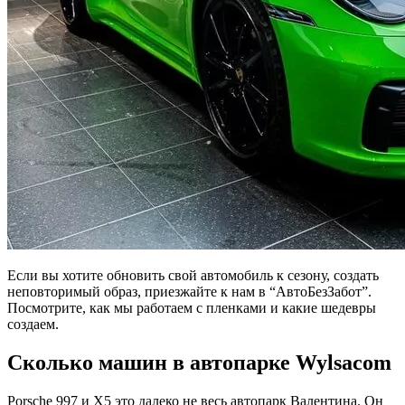
Если вы хотите обновить свой автомобиль к сезону, создать
неповторимый образ, приезжайте к нам в “АвтоБезЗабот”.
Посмотрите, как мы работаем с пленками и какие шедевры
создаем.
Сколько машин в автопарке Wylsacom
Porsche 997 и X5 это далеко не весь автопарк Валентина. Он