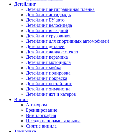
Детейлинг
Детейлинг антигравийная пленка
Детейлинг антидождь
Детейлинг БУ авто
Детейлинг велосипеда
Детейлинг выездной
Детейлинг грузовиков
Детейлинг для спортивных автомобилей
Детейлинг деталей
Детейлинг жидкое стекло
Детейлинг керамика
Детейлинг мотоцикла
Детейлинг мойка
Детейлинг полировка
Детейлинг покраска
Детейлинг рестайлинг
Детейлинг химчистка
Детейлинг яхт и катеров
Винил
Антихром
Брендирование
Винилография
Псевдо панорамная крыша
Снятие винила
Тонировка