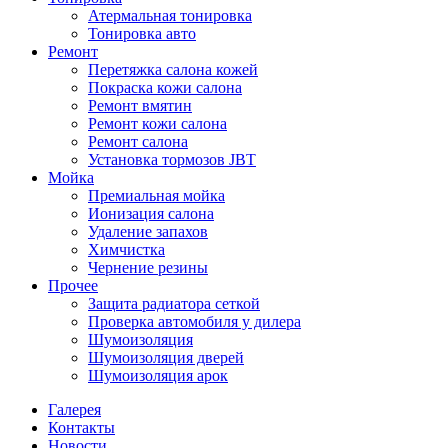
Атермальная тонировка
Тонировка авто
Ремонт
Перетяжка салона кожей
Покраска кожи салона
Ремонт вмятин
Ремонт кожи салона
Ремонт салона
Установка тормозов JBT
Мойка
Премиальная мойка
Ионизация салона
Удаление запахов
Химчистка
Чернение резины
Прочее
Защита радиатора сеткой
Проверка автомобиля у дилера
Шумоизоляция
Шумоизоляция дверей
Шумоизоляция арок
Галерея
Контакты
Новости