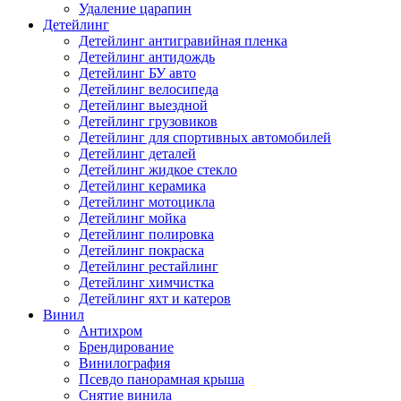
Удаление царапин
Детейлинг
Детейлинг антигравийная пленка
Детейлинг антидождь
Детейлинг БУ авто
Детейлинг велосипеда
Детейлинг выездной
Детейлинг грузовиков
Детейлинг для спортивных автомобилей
Детейлинг деталей
Детейлинг жидкое стекло
Детейлинг керамика
Детейлинг мотоцикла
Детейлинг мойка
Детейлинг полировка
Детейлинг покраска
Детейлинг рестайлинг
Детейлинг химчистка
Детейлинг яхт и катеров
Винил
Антихром
Брендирование
Винилография
Псевдо панорамная крыша
Снятие винила