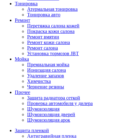
Тонировка
Атермальная тонировка
Тонировка авто
Ремонт
Перетяжка салона кожей
Покраска кожи салона
Ремонт вмятин
Ремонт кожи салона
Ремонт салона
Установка тормозов JBT
Мойка
Премиальная мойка
Ионизация салона
Удаление запахов
Химчистка
Чернение резины
Прочее
Защита радиатора сеткой
Проверка автомобиля у дилера
Шумоизоляция
Шумоизоляция дверей
Шумоизоляция арок
Защита пленкой
Антигравийная пленка