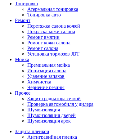
Тонировка
Атермальная тонировка
Тонировка авто
Ремонт
Перетяжка салона кожей
Покраска кожи салона
Ремонт вмятин
Ремонт кожи салона
Ремонт салона
Установка тормозов JBT
Мойка
Премиальная мойка
Ионизация салона
Удаление запахов
Химчистка
Чернение резины
Прочее
Защита радиатора сеткой
Проверка автомобиля у дилера
Шумоизоляция
Шумоизоляция дверей
Шумоизоляция арок
Защита пленкой
Антигравийная пленка