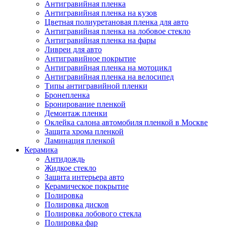
Антигравийная пленка
Антигравийная пленка на кузов
Цветная полиуретановая пленка для авто
Антигравийная пленка на лобовое стекло
Антигравийная пленка на фары
Ливреи для авто
Антигравийное покрытие
Антигравийная пленка на мотоцикл
Антигравийная пленка на велосипед
Типы антигравийной пленки
Бронепленка
Бронирование пленкой
Демонтаж пленки
Оклейка салона автомобиля пленкой в Москве
Защита хрома пленкой
Ламинация пленкой
Керамика
Антидождь
Жидкое стекло
Защита интерьера авто
Керамическое покрытие
Полировка
Полировка дисков
Полировка лобового стекла
Полировка фар