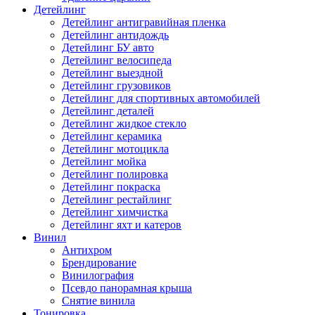
Детейлинг
Детейлинг антигравийная пленка
Детейлинг антидождь
Детейлинг БУ авто
Детейлинг велосипеда
Детейлинг выездной
Детейлинг грузовиков
Детейлинг для спортивных автомобилей
Детейлинг деталей
Детейлинг жидкое стекло
Детейлинг керамика
Детейлинг мотоцикла
Детейлинг мойка
Детейлинг полировка
Детейлинг покраска
Детейлинг рестайлинг
Детейлинг химчистка
Детейлинг яхт и катеров
Винил
Антихром
Брендирование
Винилография
Псевдо панорамная крыша
Снятие винила
Тонировка