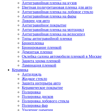
Антигравийная пленка на кузов
Цветная полиуретановая пленка для авто
Антигравийная пленка на лобовое стекло
Антигравийная пленка на фары
Ливреи для авто
Антигравийное покрытие
Антигравийная пленка на мотоцикл
Антигравийная пленка на велосипед
Типы антигравийной пленки
Бронепленка
Бронирование пленкой
Демонтаж пленки
Оклейка салона автомобиля пленкой в Москве
Защита хрома пленкой
Ламинация пленкой
Керамика
Антидождь
Жидкое стекло
Защита интерьера авто
Керамическое покрытие
Полировка
Полировка дисков
Полировка лобового стекла
Полировка фар
Удаление царапин