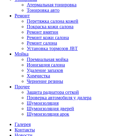
Атермальная тонировка
Тонировка авто
Ремонт
Перетяжка салона кожей
Покраска кожи салона
Ремонт вмятин
Ремонт кожи салона
Ремонт салона
Установка тормозов JBT
Мойка
Премиальная мойка
Ионизация салона
Удаление запахов
Химчистка
Чернение резины
Прочее
Защита радиатора сеткой
Проверка автомобиля у дилера
Шумоизоляция
Шумоизоляция дверей
Шумоизоляция арок
Галерея
Контакты
Новости