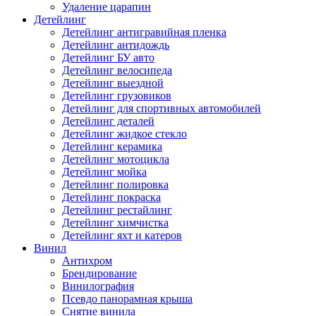
Удаление царапин
Детейлинг
Детейлинг антигравийная пленка
Детейлинг антидождь
Детейлинг БУ авто
Детейлинг велосипеда
Детейлинг выездной
Детейлинг грузовиков
Детейлинг для спортивных автомобилей
Детейлинг деталей
Детейлинг жидкое стекло
Детейлинг керамика
Детейлинг мотоцикла
Детейлинг мойка
Детейлинг полировка
Детейлинг покраска
Детейлинг рестайлинг
Детейлинг химчистка
Детейлинг яхт и катеров
Винил
Антихром
Брендирование
Винилография
Псевдо панорамная крыша
Снятие винила