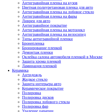
Антигравийная пленка на кузов
Цветная полиуретановая пленка для авто
Антигравийная пленка на лобовое стекло
Антигравийная пленка на фары
Ливреи для авто
Антигравийное покрытие
Антигравийная пленка на мотоцикл
Антигравийная пленка на велосипед
Типы антигравийной пленки
Бронепленка
Бронирование пленкой
Демонтаж пленки
Оклейка салона автомобиля пленкой в Москве
Защита хрома пленкой
Ламинация пленкой
Керамика
Антидождь
Жидкое стекло
Защита интерьера авто
Керамическое покрытие
Полировка
Полировка дисков
Полировка лобового стекла
Полировка фар
Удаление царапин