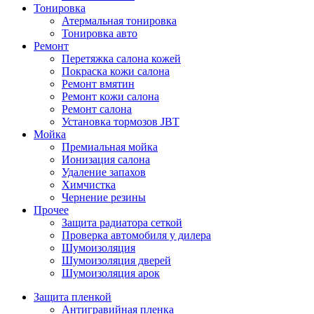
Тонировка
Атермальная тонировка
Тонировка авто
Ремонт
Перетяжка салона кожей
Покраска кожи салона
Ремонт вмятин
Ремонт кожи салона
Ремонт салона
Установка тормозов JBT
Мойка
Премиальная мойка
Ионизация салона
Удаление запахов
Химчистка
Чернение резины
Прочее
Защита радиатора сеткой
Проверка автомобиля у дилера
Шумоизоляция
Шумоизоляция дверей
Шумоизоляция арок
Защита пленкой
Антигравийная пленка