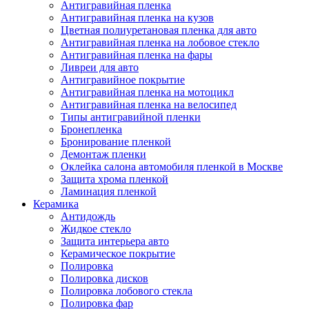
Антигравийная пленка
Антигравийная пленка на кузов
Цветная полиуретановая пленка для авто
Антигравийная пленка на лобовое стекло
Антигравийная пленка на фары
Ливреи для авто
Антигравийное покрытие
Антигравийная пленка на мотоцикл
Антигравийная пленка на велосипед
Типы антигравийной пленки
Бронепленка
Бронирование пленкой
Демонтаж пленки
Оклейка салона автомобиля пленкой в Москве
Защита хрома пленкой
Ламинация пленкой
Керамика
Антидождь
Жидкое стекло
Защита интерьера авто
Керамическое покрытие
Полировка
Полировка дисков
Полировка лобового стекла
Полировка фар