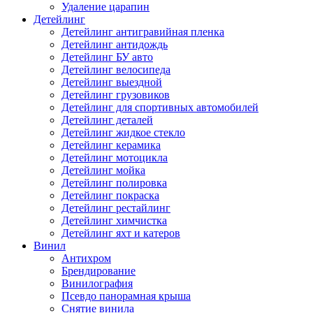
Удаление царапин
Детейлинг
Детейлинг антигравийная пленка
Детейлинг антидождь
Детейлинг БУ авто
Детейлинг велосипеда
Детейлинг выездной
Детейлинг грузовиков
Детейлинг для спортивных автомобилей
Детейлинг деталей
Детейлинг жидкое стекло
Детейлинг керамика
Детейлинг мотоцикла
Детейлинг мойка
Детейлинг полировка
Детейлинг покраска
Детейлинг рестайлинг
Детейлинг химчистка
Детейлинг яхт и катеров
Винил
Антихром
Брендирование
Винилография
Псевдо панорамная крыша
Снятие винила