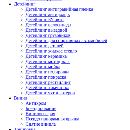
Детейлинг
Детейлинг антигравийная пленка
Детейлинг антидождь
Детейлинг БУ авто
Детейлинг велосипеда
Детейлинг выездной
Детейлинг грузовиков
Детейлинг для спортивных автомобилей
Детейлинг деталей
Детейлинг жидкое стекло
Детейлинг керамика
Детейлинг мотоцикла
Детейлинг мойка
Детейлинг полировка
Детейлинг покраска
Детейлинг рестайлинг
Детейлинг химчистка
Детейлинг яхт и катеров
Винил
Антихром
Брендирование
Винилография
Псевдо панорамная крыша
Снятие винила
Тонировка