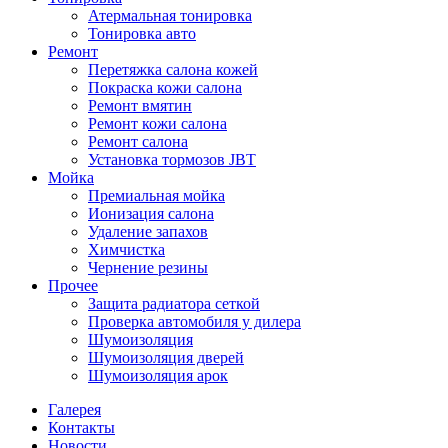
Атермальная тонировка
Тонировка авто
Ремонт
Перетяжка салона кожей
Покраска кожи салона
Ремонт вмятин
Ремонт кожи салона
Ремонт салона
Установка тормозов JBT
Мойка
Премиальная мойка
Ионизация салона
Удаление запахов
Химчистка
Чернение резины
Прочее
Защита радиатора сеткой
Проверка автомобиля у дилера
Шумоизоляция
Шумоизоляция дверей
Шумоизоляция арок
Галерея
Контакты
Новости