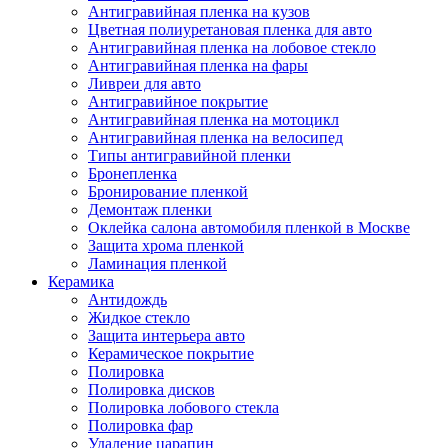
Антигравийная пленка на кузов
Цветная полиуретановая пленка для авто
Антигравийная пленка на лобовое стекло
Антигравийная пленка на фары
Ливреи для авто
Антигравийное покрытие
Антигравийная пленка на мотоцикл
Антигравийная пленка на велосипед
Типы антигравийной пленки
Бронепленка
Бронирование пленкой
Демонтаж пленки
Оклейка салона автомобиля пленкой в Москве
Защита хрома пленкой
Ламинация пленкой
Керамика
Антидождь
Жидкое стекло
Защита интерьера авто
Керамическое покрытие
Полировка
Полировка дисков
Полировка лобового стекла
Полировка фар
Удаление царапин