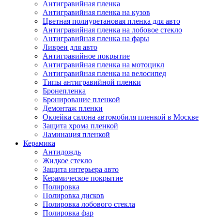
Антигравийная пленка
Антигравийная пленка на кузов
Цветная полиуретановая пленка для авто
Антигравийная пленка на лобовое стекло
Антигравийная пленка на фары
Ливреи для авто
Антигравийное покрытие
Антигравийная пленка на мотоцикл
Антигравийная пленка на велосипед
Типы антигравийной пленки
Бронепленка
Бронирование пленкой
Демонтаж пленки
Оклейка салона автомобиля пленкой в Москве
Защита хрома пленкой
Ламинация пленкой
Керамика
Антидождь
Жидкое стекло
Защита интерьера авто
Керамическое покрытие
Полировка
Полировка дисков
Полировка лобового стекла
Полировка фар