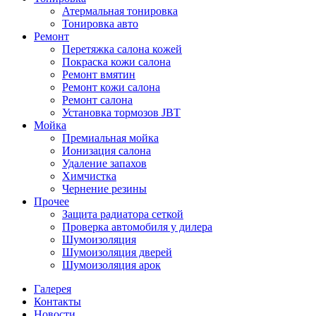
Атермальная тонировка
Тонировка авто
Ремонт
Перетяжка салона кожей
Покраска кожи салона
Ремонт вмятин
Ремонт кожи салона
Ремонт салона
Установка тормозов JBT
Мойка
Премиальная мойка
Ионизация салона
Удаление запахов
Химчистка
Чернение резины
Прочее
Защита радиатора сеткой
Проверка автомобиля у дилера
Шумоизоляция
Шумоизоляция дверей
Шумоизоляция арок
Галерея
Контакты
Новости