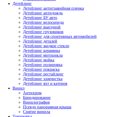
Детейлинг
Детейлинг антигравийная пленка
Детейлинг антидождь
Детейлинг БУ авто
Детейлинг велосипеда
Детейлинг выездной
Детейлинг грузовиков
Детейлинг для спортивных автомобилей
Детейлинг деталей
Детейлинг жидкое стекло
Детейлинг керамика
Детейлинг мотоцикла
Детейлинг мойка
Детейлинг полировка
Детейлинг покраска
Детейлинг рестайлинг
Детейлинг химчистка
Детейлинг яхт и катеров
Винил
Антихром
Брендирование
Винилография
Псевдо панорамная крыша
Снятие винила
Тонировка