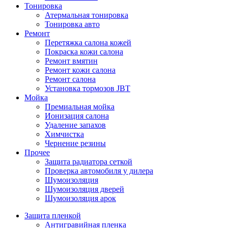
Тонировка
Атермальная тонировка
Тонировка авто
Ремонт
Перетяжка салона кожей
Покраска кожи салона
Ремонт вмятин
Ремонт кожи салона
Ремонт салона
Установка тормозов JBT
Мойка
Премиальная мойка
Ионизация салона
Удаление запахов
Химчистка
Чернение резины
Прочее
Защита радиатора сеткой
Проверка автомобиля у дилера
Шумоизоляция
Шумоизоляция дверей
Шумоизоляция арок
Защита пленкой
Антигравийная пленка