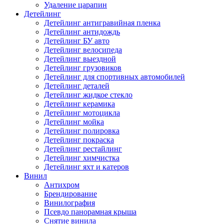
Удаление царапин
Детейлинг
Детейлинг антигравийная пленка
Детейлинг антидождь
Детейлинг БУ авто
Детейлинг велосипеда
Детейлинг выездной
Детейлинг грузовиков
Детейлинг для спортивных автомобилей
Детейлинг деталей
Детейлинг жидкое стекло
Детейлинг керамика
Детейлинг мотоцикла
Детейлинг мойка
Детейлинг полировка
Детейлинг покраска
Детейлинг рестайлинг
Детейлинг химчистка
Детейлинг яхт и катеров
Винил
Антихром
Брендирование
Винилография
Псевдо панорамная крыша
Снятие винила