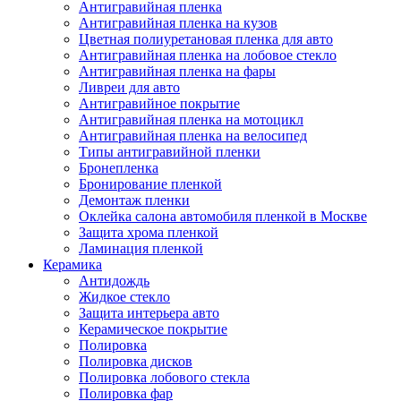
Антигравийная пленка
Антигравийная пленка на кузов
Цветная полиуретановая пленка для авто
Антигравийная пленка на лобовое стекло
Антигравийная пленка на фары
Ливреи для авто
Антигравийное покрытие
Антигравийная пленка на мотоцикл
Антигравийная пленка на велосипед
Типы антигравийной пленки
Бронепленка
Бронирование пленкой
Демонтаж пленки
Оклейка салона автомобиля пленкой в Москве
Защита хрома пленкой
Ламинация пленкой
Керамика
Антидождь
Жидкое стекло
Защита интерьера авто
Керамическое покрытие
Полировка
Полировка дисков
Полировка лобового стекла
Полировка фар