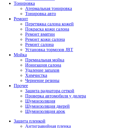
Тонировка
Атермальная тонировка
Тонировка авто
Ремонт
Перетяжка салона кожей
Покраска кожи салона
Ремонт вмятин
Ремонт кожи салона
Ремонт салона
Установка тормозов JBT
Мойка
Премиальная мойка
Ионизация салона
Удаление запахов
Химчистка
Чернение резины
Прочее
Защита радиатора сеткой
Проверка автомобиля у дилера
Шумоизоляция
Шумоизоляция дверей
Шумоизоляция арок
Защита пленкой
Антигравийная пленка