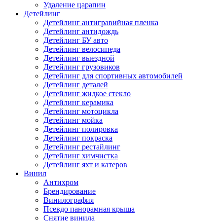
Удаление царапин
Детейлинг
Детейлинг антигравийная пленка
Детейлинг антидождь
Детейлинг БУ авто
Детейлинг велосипеда
Детейлинг выездной
Детейлинг грузовиков
Детейлинг для спортивных автомобилей
Детейлинг деталей
Детейлинг жидкое стекло
Детейлинг керамика
Детейлинг мотоцикла
Детейлинг мойка
Детейлинг полировка
Детейлинг покраска
Детейлинг рестайлинг
Детейлинг химчистка
Детейлинг яхт и катеров
Винил
Антихром
Брендирование
Винилография
Псевдо панорамная крыша
Снятие винила