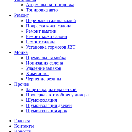
Атермальная тонировка
Тонировка авто
Ремонт
Перетяжка салона кожей
Покраска кожи салона
Ремонт вмятин
Ремонт кожи салона
Ремонт салона
Установка тормозов JBT
Мойка
Премиальная мойка
Ионизация салона
Удаление запахов
Химчистка
Чернение резины
Прочее
Защита радиатора сеткой
Проверка автомобиля у дилера
Шумоизоляция
Шумоизоляция дверей
Шумоизоляция арок
Галерея
Контакты
Новости