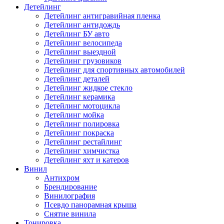
Детейлинг
Детейлинг антигравийная пленка
Детейлинг антидождь
Детейлинг БУ авто
Детейлинг велосипеда
Детейлинг выездной
Детейлинг грузовиков
Детейлинг для спортивных автомобилей
Детейлинг деталей
Детейлинг жидкое стекло
Детейлинг керамика
Детейлинг мотоцикла
Детейлинг мойка
Детейлинг полировка
Детейлинг покраска
Детейлинг рестайлинг
Детейлинг химчистка
Детейлинг яхт и катеров
Винил
Антихром
Брендирование
Винилография
Псевдо панорамная крыша
Снятие винила
Тонировка