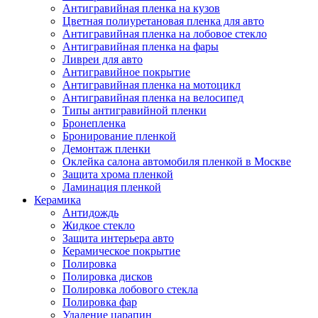
Антигравийная пленка на кузов
Цветная полиуретановая пленка для авто
Антигравийная пленка на лобовое стекло
Антигравийная пленка на фары
Ливреи для авто
Антигравийное покрытие
Антигравийная пленка на мотоцикл
Антигравийная пленка на велосипед
Типы антигравийной пленки
Бронепленка
Бронирование пленкой
Демонтаж пленки
Оклейка салона автомобиля пленкой в Москве
Защита хрома пленкой
Ламинация пленкой
Керамика
Антидождь
Жидкое стекло
Защита интерьера авто
Керамическое покрытие
Полировка
Полировка дисков
Полировка лобового стекла
Полировка фар
Удаление царапин