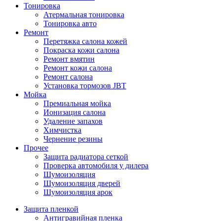
Тонировка
Атермальная тонировка
Тонировка авто
Ремонт
Перетяжка салона кожей
Покраска кожи салона
Ремонт вмятин
Ремонт кожи салона
Ремонт салона
Установка тормозов JBT
Мойка
Премиальная мойка
Ионизация салона
Удаление запахов
Химчистка
Чернение резины
Прочее
Защита радиатора сеткой
Проверка автомобиля у дилера
Шумоизоляция
Шумоизоляция дверей
Шумоизоляция арок
Защита пленкой
Антигравийная пленка