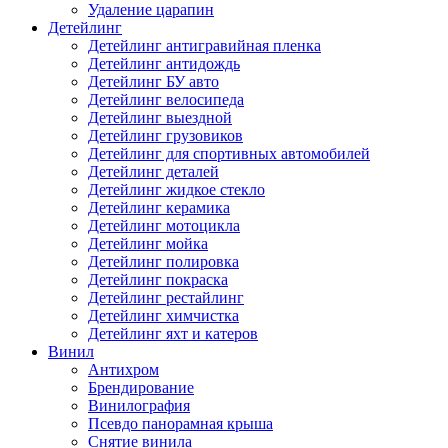
Удаление царапин
Детейлинг
Детейлинг антигравийная пленка
Детейлинг антидождь
Детейлинг БУ авто
Детейлинг велосипеда
Детейлинг выездной
Детейлинг грузовиков
Детейлинг для спортивных автомобилей
Детейлинг деталей
Детейлинг жидкое стекло
Детейлинг керамика
Детейлинг мотоцикла
Детейлинг мойка
Детейлинг полировка
Детейлинг покраска
Детейлинг рестайлинг
Детейлинг химчистка
Детейлинг яхт и катеров
Винил
Антихром
Брендирование
Винилография
Псевдо панорамная крыша
Снятие винила