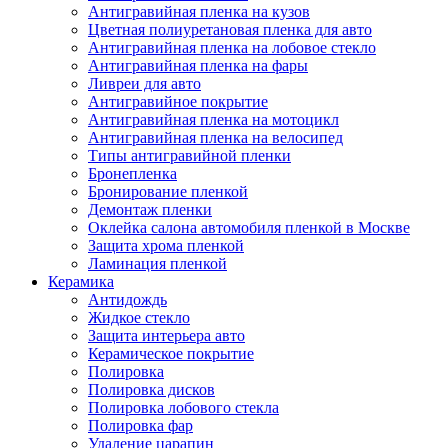
Антигравийная пленка на кузов
Цветная полиуретановая пленка для авто
Антигравийная пленка на лобовое стекло
Антигравийная пленка на фары
Ливреи для авто
Антигравийное покрытие
Антигравийная пленка на мотоцикл
Антигравийная пленка на велосипед
Типы антигравийной пленки
Бронепленка
Бронирование пленкой
Демонтаж пленки
Оклейка салона автомобиля пленкой в Москве
Защита хрома пленкой
Ламинация пленкой
Керамика
Антидождь
Жидкое стекло
Защита интерьера авто
Керамическое покрытие
Полировка
Полировка дисков
Полировка лобового стекла
Полировка фар
Удаление царапин