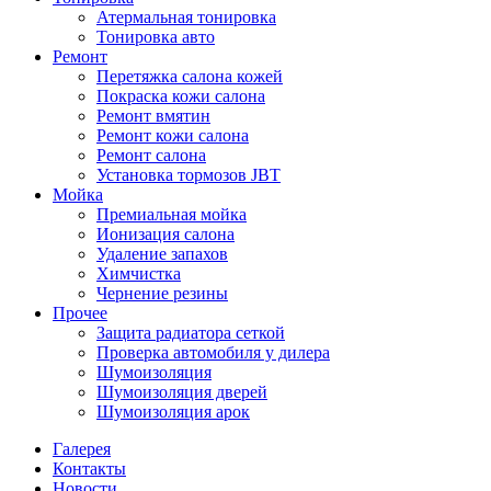
Атермальная тонировка
Тонировка авто
Ремонт
Перетяжка салона кожей
Покраска кожи салона
Ремонт вмятин
Ремонт кожи салона
Ремонт салона
Установка тормозов JBT
Мойка
Премиальная мойка
Ионизация салона
Удаление запахов
Химчистка
Чернение резины
Прочее
Защита радиатора сеткой
Проверка автомобиля у дилера
Шумоизоляция
Шумоизоляция дверей
Шумоизоляция арок
Галерея
Контакты
Новости