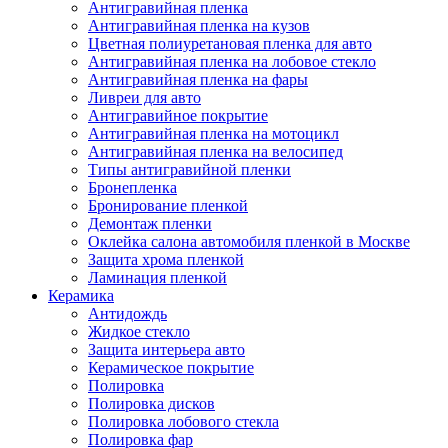
Антигравийная пленка
Антигравийная пленка на кузов
Цветная полиуретановая пленка для авто
Антигравийная пленка на лобовое стекло
Антигравийная пленка на фары
Ливреи для авто
Антигравийное покрытие
Антигравийная пленка на мотоцикл
Антигравийная пленка на велосипед
Типы антигравийной пленки
Бронепленка
Бронирование пленкой
Демонтаж пленки
Оклейка салона автомобиля пленкой в Москве
Защита хрома пленкой
Ламинация пленкой
Керамика
Антидождь
Жидкое стекло
Защита интерьера авто
Керамическое покрытие
Полировка
Полировка дисков
Полировка лобового стекла
Полировка фар