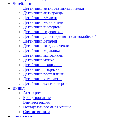
Детейлинг
Детейлинг антигравийная пленка
Детейлинг антидождь
Детейлинг БУ авто
Детейлинг велосипеда
Детейлинг выездной
Детейлинг грузовиков
Детейлинг для спортивных автомобилей
Детейлинг деталей
Детейлинг жидкое стекло
Детейлинг керамика
Детейлинг мотоцикла
Детейлинг мойка
Детейлинг полировка
Детейлинг покраска
Детейлинг рестайлинг
Детейлинг химчистка
Детейлинг яхт и катеров
Винил
Антихром
Брендирование
Винилография
Псевдо панорамная крыша
Снятие винила
Тонировка