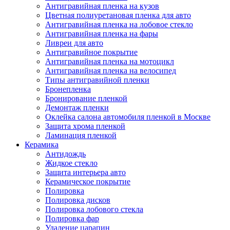
Антигравийная пленка на кузов
Цветная полиуретановая пленка для авто
Антигравийная пленка на лобовое стекло
Антигравийная пленка на фары
Ливреи для авто
Антигравийное покрытие
Антигравийная пленка на мотоцикл
Антигравийная пленка на велосипед
Типы антигравийной пленки
Бронепленка
Бронирование пленкой
Демонтаж пленки
Оклейка салона автомобиля пленкой в Москве
Защита хрома пленкой
Ламинация пленкой
Керамика
Антидождь
Жидкое стекло
Защита интерьера авто
Керамическое покрытие
Полировка
Полировка дисков
Полировка лобового стекла
Полировка фар
Удаление царапин