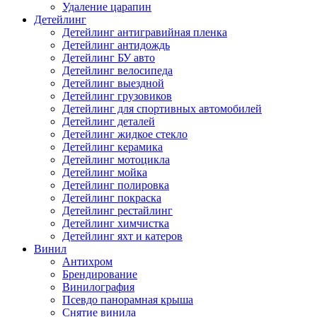
Удаление царапин
Детейлинг
Детейлинг антигравийная пленка
Детейлинг антидождь
Детейлинг БУ авто
Детейлинг велосипеда
Детейлинг выездной
Детейлинг грузовиков
Детейлинг для спортивных автомобилей
Детейлинг деталей
Детейлинг жидкое стекло
Детейлинг керамика
Детейлинг мотоцикла
Детейлинг мойка
Детейлинг полировка
Детейлинг покраска
Детейлинг рестайлинг
Детейлинг химчистка
Детейлинг яхт и катеров
Винил
Антихром
Брендирование
Винилография
Псевдо панорамная крыша
Снятие винила