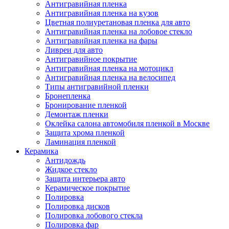
Антигравийная пленка
Антигравийная пленка на кузов
Цветная полиуретановая пленка для авто
Антигравийная пленка на лобовое стекло
Антигравийная пленка на фары
Ливреи для авто
Антигравийное покрытие
Антигравийная пленка на мотоцикл
Антигравийная пленка на велосипед
Типы антигравийной пленки
Бронепленка
Бронирование пленкой
Демонтаж пленки
Оклейка салона автомобиля пленкой в Москве
Защита хрома пленкой
Ламинация пленкой
Керамика
Антидождь
Жидкое стекло
Защита интерьера авто
Керамическое покрытие
Полировка
Полировка дисков
Полировка лобового стекла
Полировка фар