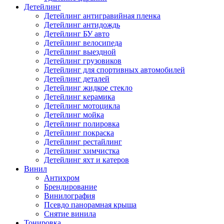
Детейлинг
Детейлинг антигравийная пленка
Детейлинг антидождь
Детейлинг БУ авто
Детейлинг велосипеда
Детейлинг выездной
Детейлинг грузовиков
Детейлинг для спортивных автомобилей
Детейлинг деталей
Детейлинг жидкое стекло
Детейлинг керамика
Детейлинг мотоцикла
Детейлинг мойка
Детейлинг полировка
Детейлинг покраска
Детейлинг рестайлинг
Детейлинг химчистка
Детейлинг яхт и катеров
Винил
Антихром
Брендирование
Винилография
Псевдо панорамная крыша
Снятие винила
Тонировка