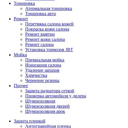
Тонировка
Атермальная тонировка
Тонировка авто
Ремонт
Перетяжка салона кожей
Покраска кожи салона
Ремонт вмятин
Ремонт кожи салона
Ремонт салона
Установка тормозов JBT
Мойка
Премиальная мойка
Ионизация салона
Удаление запахов
Химчистка
Чернение резины
Прочее
Защита радиатора сеткой
Проверка автомобиля у дилера
Шумоизоляция
Шумоизоляция дверей
Шумоизоляция арок
Защита пленкой
Антигравийная пленка