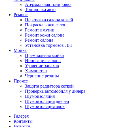
Атермальная тонировка
Тонировка авто
Ремонт
Перетяжка салона кожей
Покраска кожи салона
Ремонт вмятин
Ремонт кожи салона
Ремонт салона
Установка тормозов JBT
Мойка
Премиальная мойка
Ионизация салона
Удаление запахов
Химчистка
Чернение резины
Прочее
Защита радиатора сеткой
Проверка автомобиля у дилера
Шумоизоляция
Шумоизоляция дверей
Шумоизоляция арок
Галерея
Контакты
Новости