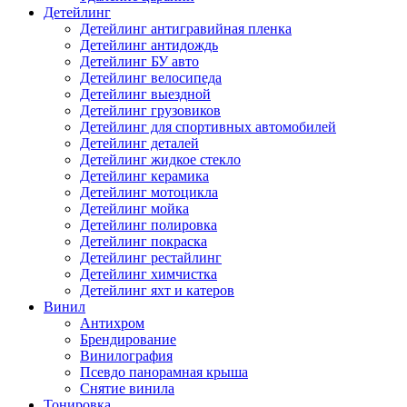
Детейлинг
Детейлинг антигравийная пленка
Детейлинг антидождь
Детейлинг БУ авто
Детейлинг велосипеда
Детейлинг выездной
Детейлинг грузовиков
Детейлинг для спортивных автомобилей
Детейлинг деталей
Детейлинг жидкое стекло
Детейлинг керамика
Детейлинг мотоцикла
Детейлинг мойка
Детейлинг полировка
Детейлинг покраска
Детейлинг рестайлинг
Детейлинг химчистка
Детейлинг яхт и катеров
Винил
Антихром
Брендирование
Винилография
Псевдо панорамная крыша
Снятие винила
Тонировка