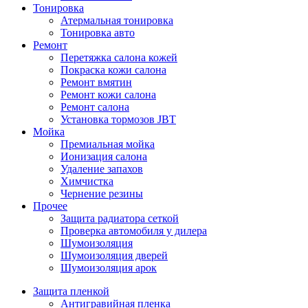
Тонировка
Атермальная тонировка
Тонировка авто
Ремонт
Перетяжка салона кожей
Покраска кожи салона
Ремонт вмятин
Ремонт кожи салона
Ремонт салона
Установка тормозов JBT
Мойка
Премиальная мойка
Ионизация салона
Удаление запахов
Химчистка
Чернение резины
Прочее
Защита радиатора сеткой
Проверка автомобиля у дилера
Шумоизоляция
Шумоизоляция дверей
Шумоизоляция арок
Защита пленкой
Антигравийная пленка