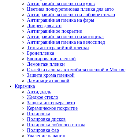
Антигравийная пленка на кузов
Цветная полиуретановая пленка для авто
Антигравийная пленка на лобовое стекло
Антигравийная пленка на фары
Ливреи для авто
Антигравийное покрытие
Антигравийная пленка на мотоцикл
Антигравийная пленка на велосипед
Типы антигравийной пленки
Бронепленка
Бронирование пленкой
Демонтаж пленки
Оклейка салона автомобиля пленкой в Москве
Защита хрома пленкой
Ламинация пленкой
Керамика
Антидождь
Жидкое стекло
Защита интерьера авто
Керамическое покрытие
Полировка
Полировка дисков
Полировка лобового стекла
Полировка фар
Удаление царапин