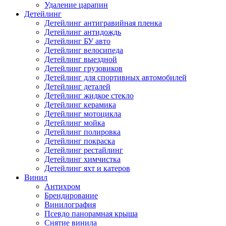
Удаление царапин
Детейлинг
Детейлинг антигравийная пленка
Детейлинг антидождь
Детейлинг БУ авто
Детейлинг велосипеда
Детейлинг выездной
Детейлинг грузовиков
Детейлинг для спортивных автомобилей
Детейлинг деталей
Детейлинг жидкое стекло
Детейлинг керамика
Детейлинг мотоцикла
Детейлинг мойка
Детейлинг полировка
Детейлинг покраска
Детейлинг рестайлинг
Детейлинг химчистка
Детейлинг яхт и катеров
Винил
Антихром
Брендирование
Винилография
Псевдо панорамная крыша
Снятие винила