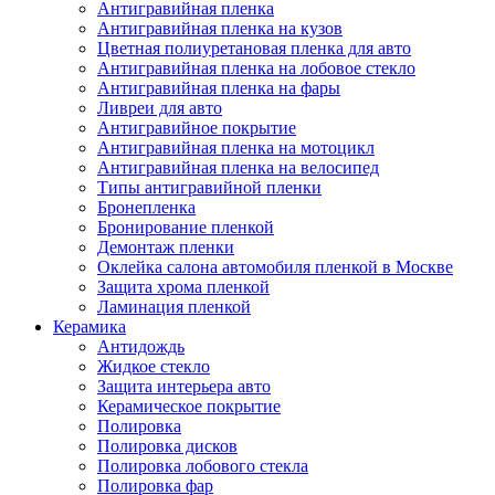
Антигравийная пленка
Антигравийная пленка на кузов
Цветная полиуретановая пленка для авто
Антигравийная пленка на лобовое стекло
Антигравийная пленка на фары
Ливреи для авто
Антигравийное покрытие
Антигравийная пленка на мотоцикл
Антигравийная пленка на велосипед
Типы антигравийной пленки
Бронепленка
Бронирование пленкой
Демонтаж пленки
Оклейка салона автомобиля пленкой в Москве
Защита хрома пленкой
Ламинация пленкой
Керамика
Антидождь
Жидкое стекло
Защита интерьера авто
Керамическое покрытие
Полировка
Полировка дисков
Полировка лобового стекла
Полировка фар