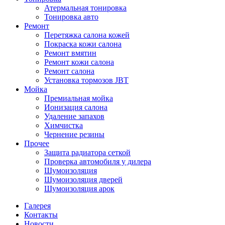
Атермальная тонировка
Тонировка авто
Ремонт
Перетяжка салона кожей
Покраска кожи салона
Ремонт вмятин
Ремонт кожи салона
Ремонт салона
Установка тормозов JBT
Мойка
Премиальная мойка
Ионизация салона
Удаление запахов
Химчистка
Чернение резины
Прочее
Защита радиатора сеткой
Проверка автомобиля у дилера
Шумоизоляция
Шумоизоляция дверей
Шумоизоляция арок
Галерея
Контакты
Новости