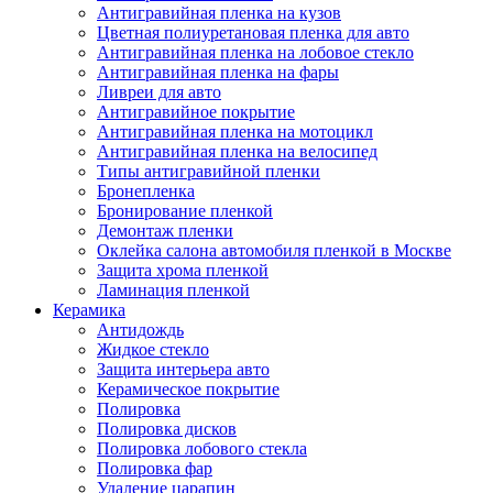
Антигравийная пленка на кузов
Цветная полиуретановая пленка для авто
Антигравийная пленка на лобовое стекло
Антигравийная пленка на фары
Ливреи для авто
Антигравийное покрытие
Антигравийная пленка на мотоцикл
Антигравийная пленка на велосипед
Типы антигравийной пленки
Бронепленка
Бронирование пленкой
Демонтаж пленки
Оклейка салона автомобиля пленкой в Москве
Защита хрома пленкой
Ламинация пленкой
Керамика
Антидождь
Жидкое стекло
Защита интерьера авто
Керамическое покрытие
Полировка
Полировка дисков
Полировка лобового стекла
Полировка фар
Удаление царапин