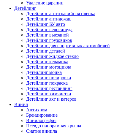
Удаление царапин
Детейлинг
Детейлинг антигравийная пленка
Детейлинг антидождь
Детейлинг БУ авто
Детейлинг велосипеда
Детейлинг выездной
Детейлинг грузовиков
Детейлинг для спортивных автомобилей
Детейлинг деталей
Детейлинг жидкое стекло
Детейлинг керамика
Детейлинг мотоцикла
Детейлинг мойка
Детейлинг полировка
Детейлинг покраска
Детейлинг рестайлинг
Детейлинг химчистка
Детейлинг яхт и катеров
Винил
Антихром
Брендирование
Винилография
Псевдо панорамная крыша
Снятие винила