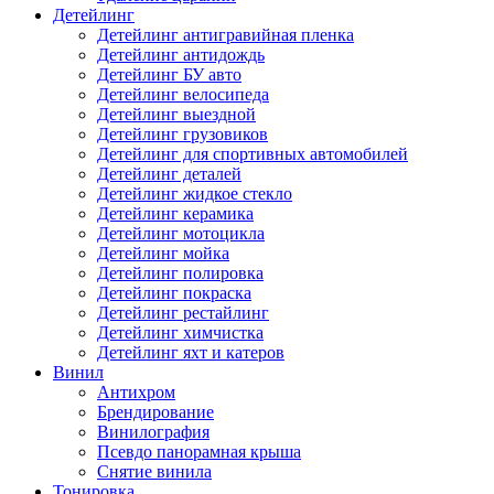
Детейлинг
Детейлинг антигравийная пленка
Детейлинг антидождь
Детейлинг БУ авто
Детейлинг велосипеда
Детейлинг выездной
Детейлинг грузовиков
Детейлинг для спортивных автомобилей
Детейлинг деталей
Детейлинг жидкое стекло
Детейлинг керамика
Детейлинг мотоцикла
Детейлинг мойка
Детейлинг полировка
Детейлинг покраска
Детейлинг рестайлинг
Детейлинг химчистка
Детейлинг яхт и катеров
Винил
Антихром
Брендирование
Винилография
Псевдо панорамная крыша
Снятие винила
Тонировка