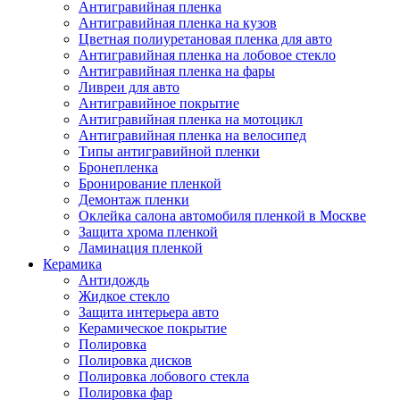
Антигравийная пленка
Антигравийная пленка на кузов
Цветная полиуретановая пленка для авто
Антигравийная пленка на лобовое стекло
Антигравийная пленка на фары
Ливреи для авто
Антигравийное покрытие
Антигравийная пленка на мотоцикл
Антигравийная пленка на велосипед
Типы антигравийной пленки
Бронепленка
Бронирование пленкой
Демонтаж пленки
Оклейка салона автомобиля пленкой в Москве
Защита хрома пленкой
Ламинация пленкой
Керамика
Антидождь
Жидкое стекло
Защита интерьера авто
Керамическое покрытие
Полировка
Полировка дисков
Полировка лобового стекла
Полировка фар