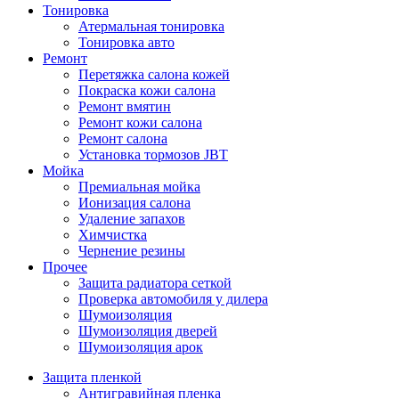
Тонировка
Атермальная тонировка
Тонировка авто
Ремонт
Перетяжка салона кожей
Покраска кожи салона
Ремонт вмятин
Ремонт кожи салона
Ремонт салона
Установка тормозов JBT
Мойка
Премиальная мойка
Ионизация салона
Удаление запахов
Химчистка
Чернение резины
Прочее
Защита радиатора сеткой
Проверка автомобиля у дилера
Шумоизоляция
Шумоизоляция дверей
Шумоизоляция арок
Защита пленкой
Антигравийная пленка