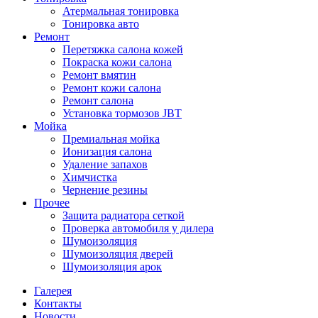
Атермальная тонировка
Тонировка авто
Ремонт
Перетяжка салона кожей
Покраска кожи салона
Ремонт вмятин
Ремонт кожи салона
Ремонт салона
Установка тормозов JBT
Мойка
Премиальная мойка
Ионизация салона
Удаление запахов
Химчистка
Чернение резины
Прочее
Защита радиатора сеткой
Проверка автомобиля у дилера
Шумоизоляция
Шумоизоляция дверей
Шумоизоляция арок
Галерея
Контакты
Новости