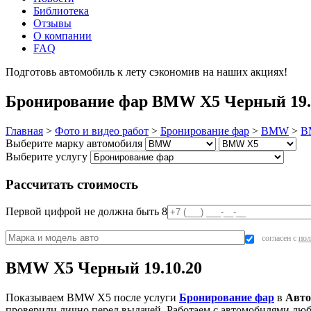
Библиотека
Отзывы
О компании
FAQ
Подготовь автомобиль к лету сэкономив на наших акциях!
под
Бронирование фар BMW X5 Черный 19.1
Главная
>
Фото и видео работ
>
Бронирование фар
>
BMW
>
B
Выберите марку автомобиля
Выберите услугу
Рассчитать стоимость
Первой цифрой не должна быть 8
согласен с
пол
BMW X5 Черный 19.10.20
Показываем BMW X5 после услуги
Бронирование фар
в
Авто
проверили лично перед выдачей. Работаем с автомобилями люб