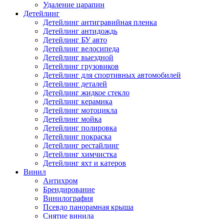
Удаление царапин
Детейлинг
Детейлинг антигравийная пленка
Детейлинг антидождь
Детейлинг БУ авто
Детейлинг велосипеда
Детейлинг выездной
Детейлинг грузовиков
Детейлинг для спортивных автомобилей
Детейлинг деталей
Детейлинг жидкое стекло
Детейлинг керамика
Детейлинг мотоцикла
Детейлинг мойка
Детейлинг полировка
Детейлинг покраска
Детейлинг рестайлинг
Детейлинг химчистка
Детейлинг яхт и катеров
Винил
Антихром
Брендирование
Винилография
Псевдо панорамная крыша
Снятие винила