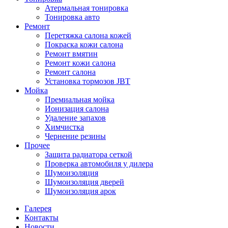
Атермальная тонировка
Тонировка авто
Ремонт
Перетяжка салона кожей
Покраска кожи салона
Ремонт вмятин
Ремонт кожи салона
Ремонт салона
Установка тормозов JBT
Мойка
Премиальная мойка
Ионизация салона
Удаление запахов
Химчистка
Чернение резины
Прочее
Защита радиатора сеткой
Проверка автомобиля у дилера
Шумоизоляция
Шумоизоляция дверей
Шумоизоляция арок
Галерея
Контакты
Новости