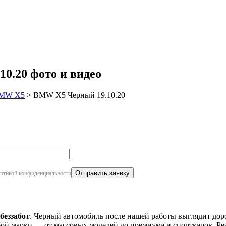
робнее
0.20 фото и видео
MW X5
>
BMW X5 Черный 19.10.20
итикой конфиденциальности
беззабот
. Черный автомобиль после нашей работы выглядит доро
ой марки — от массовых моделей до премиума и спорткаров. Рез