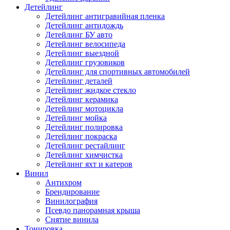
Детейлинг
Детейлинг антигравийная пленка
Детейлинг антидождь
Детейлинг БУ авто
Детейлинг велосипеда
Детейлинг выездной
Детейлинг грузовиков
Детейлинг для спортивных автомобилей
Детейлинг деталей
Детейлинг жидкое стекло
Детейлинг керамика
Детейлинг мотоцикла
Детейлинг мойка
Детейлинг полировка
Детейлинг покраска
Детейлинг рестайлинг
Детейлинг химчистка
Детейлинг яхт и катеров
Винил
Антихром
Брендирование
Винилография
Псевдо панорамная крыша
Снятие винила
Тонировка