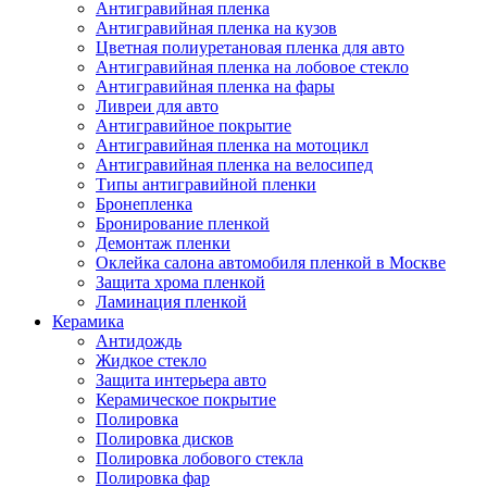
Антигравийная пленка
Антигравийная пленка на кузов
Цветная полиуретановая пленка для авто
Антигравийная пленка на лобовое стекло
Антигравийная пленка на фары
Ливреи для авто
Антигравийное покрытие
Антигравийная пленка на мотоцикл
Антигравийная пленка на велосипед
Типы антигравийной пленки
Бронепленка
Бронирование пленкой
Демонтаж пленки
Оклейка салона автомобиля пленкой в Москве
Защита хрома пленкой
Ламинация пленкой
Керамика
Антидождь
Жидкое стекло
Защита интерьера авто
Керамическое покрытие
Полировка
Полировка дисков
Полировка лобового стекла
Полировка фар