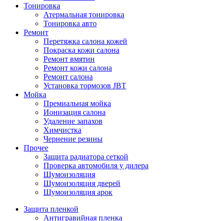
Тонировка
Атермальная тонировка
Тонировка авто
Ремонт
Перетяжка салона кожей
Покраска кожи салона
Ремонт вмятин
Ремонт кожи салона
Ремонт салона
Установка тормозов JBT
Мойка
Премиальная мойка
Ионизация салона
Удаление запахов
Химчистка
Чернение резины
Прочее
Защита радиатора сеткой
Проверка автомобиля у дилера
Шумоизоляция
Шумоизоляция дверей
Шумоизоляция арок
Защита пленкой
Антигравийная пленка