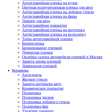
Антигравийная пленка на кузов
Цветная полиуретановая пленка для авто
Антигравийная пленка на лобовое стекло
Антигравийная пленка на фары
Ливреи для авто
Антигравийное покрытие
Антигравийная пленка на мотоцикл
Антигравийная пленка на велосипед
Типы антигравийной пленки
Бронепленка
Бронирование пленкой
Демонтаж пленки
Оклейка салона автомобиля пленкой в Москве
Защита хрома пленкой
Ламинация пленкой
Керамика
Антидождь
Жидкое стекло
Защита интерьера авто
Керамическое покрытие
Полировка
Полировка дисков
Полировка лобового стекла
Полировка фар
Удаление царапин