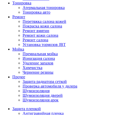
Тонировка
Атермальная тонировка
Тонировка авто
Ремонт
Перетяжка салона кожей
Покраска кожи салона
Ремонт вмятин
Ремонт кожи салона
Ремонт салона
Установка тормозов JBT
Мойка
Премиальная мойка
Ионизация салона
Удаление запахов
Химчистка
Чернение резины
Прочее
Защита радиатора сеткой
Проверка автомобиля у дилера
Шумоизоляция
Шумоизоляция дверей
Шумоизоляция арок
Защита пленкой
Антигравийная пленка