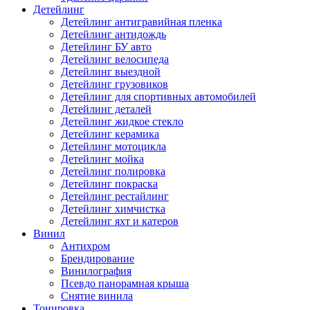
Детейлинг
Детейлинг антигравийная пленка
Детейлинг антидождь
Детейлинг БУ авто
Детейлинг велосипеда
Детейлинг выездной
Детейлинг грузовиков
Детейлинг для спортивных автомобилей
Детейлинг деталей
Детейлинг жидкое стекло
Детейлинг керамика
Детейлинг мотоцикла
Детейлинг мойка
Детейлинг полировка
Детейлинг покраска
Детейлинг рестайлинг
Детейлинг химчистка
Детейлинг яхт и катеров
Винил
Антихром
Брендирование
Винилография
Псевдо панорамная крыша
Снятие винила
Тонировка