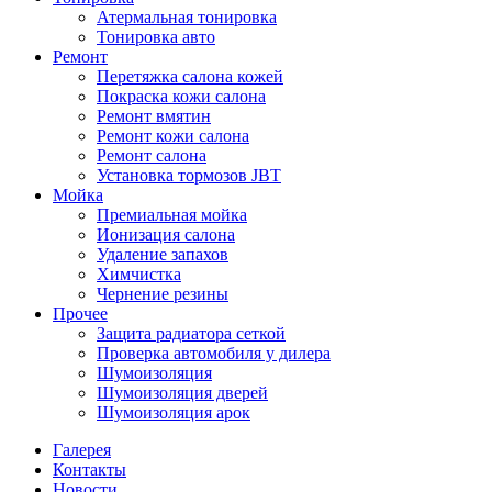
Атермальная тонировка
Тонировка авто
Ремонт
Перетяжка салона кожей
Покраска кожи салона
Ремонт вмятин
Ремонт кожи салона
Ремонт салона
Установка тормозов JBT
Мойка
Премиальная мойка
Ионизация салона
Удаление запахов
Химчистка
Чернение резины
Прочее
Защита радиатора сеткой
Проверка автомобиля у дилера
Шумоизоляция
Шумоизоляция дверей
Шумоизоляция арок
Галерея
Контакты
Новости