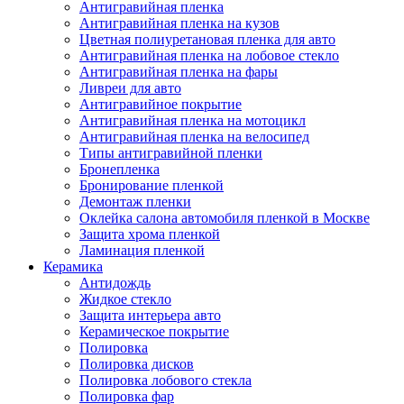
Антигравийная пленка
Антигравийная пленка на кузов
Цветная полиуретановая пленка для авто
Антигравийная пленка на лобовое стекло
Антигравийная пленка на фары
Ливреи для авто
Антигравийное покрытие
Антигравийная пленка на мотоцикл
Антигравийная пленка на велосипед
Типы антигравийной пленки
Бронепленка
Бронирование пленкой
Демонтаж пленки
Оклейка салона автомобиля пленкой в Москве
Защита хрома пленкой
Ламинация пленкой
Керамика
Антидождь
Жидкое стекло
Защита интерьера авто
Керамическое покрытие
Полировка
Полировка дисков
Полировка лобового стекла
Полировка фар