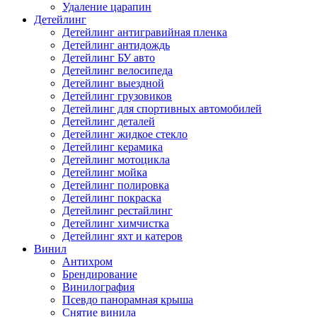
Удаление царапин
Детейлинг
Детейлинг антигравийная пленка
Детейлинг антидождь
Детейлинг БУ авто
Детейлинг велосипеда
Детейлинг выездной
Детейлинг грузовиков
Детейлинг для спортивных автомобилей
Детейлинг деталей
Детейлинг жидкое стекло
Детейлинг керамика
Детейлинг мотоцикла
Детейлинг мойка
Детейлинг полировка
Детейлинг покраска
Детейлинг рестайлинг
Детейлинг химчистка
Детейлинг яхт и катеров
Винил
Антихром
Брендирование
Винилография
Псевдо панорамная крыша
Снятие винила