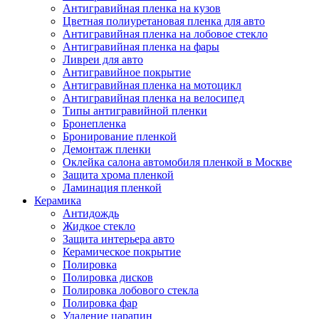
Антигравийная пленка на кузов
Цветная полиуретановая пленка для авто
Антигравийная пленка на лобовое стекло
Антигравийная пленка на фары
Ливреи для авто
Антигравийное покрытие
Антигравийная пленка на мотоцикл
Антигравийная пленка на велосипед
Типы антигравийной пленки
Бронепленка
Бронирование пленкой
Демонтаж пленки
Оклейка салона автомобиля пленкой в Москве
Защита хрома пленкой
Ламинация пленкой
Керамика
Антидождь
Жидкое стекло
Защита интерьера авто
Керамическое покрытие
Полировка
Полировка дисков
Полировка лобового стекла
Полировка фар
Удаление царапин