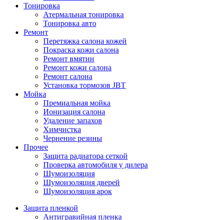
Тонировка
Атермальная тонировка
Тонировка авто
Ремонт
Перетяжка салона кожей
Покраска кожи салона
Ремонт вмятин
Ремонт кожи салона
Ремонт салона
Установка тормозов JBT
Мойка
Премиальная мойка
Ионизация салона
Удаление запахов
Химчистка
Чернение резины
Прочее
Защита радиатора сеткой
Проверка автомобиля у дилера
Шумоизоляция
Шумоизоляция дверей
Шумоизоляция арок
Защита пленкой
Антигравийная пленка