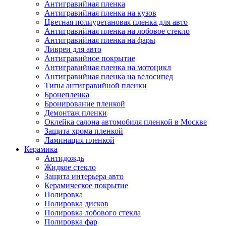
Антигравийная пленка
Антигравийная пленка на кузов
Цветная полиуретановая пленка для авто
Антигравийная пленка на лобовое стекло
Антигравийная пленка на фары
Ливреи для авто
Антигравийное покрытие
Антигравийная пленка на мотоцикл
Антигравийная пленка на велосипед
Типы антигравийной пленки
Бронепленка
Бронирование пленкой
Демонтаж пленки
Оклейка салона автомобиля пленкой в Москве
Защита хрома пленкой
Ламинация пленкой
Керамика
Антидождь
Жидкое стекло
Защита интерьера авто
Керамическое покрытие
Полировка
Полировка дисков
Полировка лобового стекла
Полировка фар