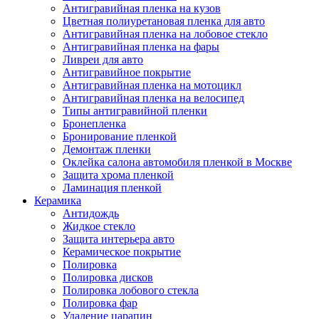
Антигравийная пленка на кузов
Цветная полиуретановая пленка для авто
Антигравийная пленка на лобовое стекло
Антигравийная пленка на фары
Ливреи для авто
Антигравийное покрытие
Антигравийная пленка на мотоцикл
Антигравийная пленка на велосипед
Типы антигравийной пленки
Бронепленка
Бронирование пленкой
Демонтаж пленки
Оклейка салона автомобиля пленкой в Москве
Защита хрома пленкой
Ламинация пленкой
Керамика
Антидождь
Жидкое стекло
Защита интерьера авто
Керамическое покрытие
Полировка
Полировка дисков
Полировка лобового стекла
Полировка фар
Удаление царапин