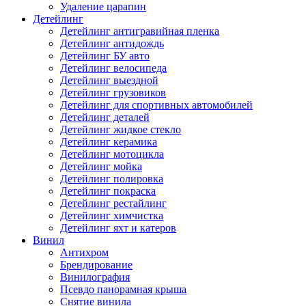
Удаление царапин
Детейлинг
Детейлинг антигравийная пленка
Детейлинг антидождь
Детейлинг БУ авто
Детейлинг велосипеда
Детейлинг выездной
Детейлинг грузовиков
Детейлинг для спортивных автомобилей
Детейлинг деталей
Детейлинг жидкое стекло
Детейлинг керамика
Детейлинг мотоцикла
Детейлинг мойка
Детейлинг полировка
Детейлинг покраска
Детейлинг рестайлинг
Детейлинг химчистка
Детейлинг яхт и катеров
Винил
Антихром
Брендирование
Винилография
Псевдо панорамная крыша
Снятие винила