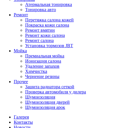
Атермальная тонировка
Тонировка авто
Ремонт
Перетяжка салона кожей
Покраска кожи салона
Ремонт вмятин
Ремонт кожи салона
Ремонт салона
Установка тормозов JBT
Мойка
Премиальная мойка
Ионизация салона
Удаление запахов
Химчистка
Чернение резины
Прочее
Защита радиатора сеткой
Проверка автомобиля у дилера
Шумоизоляция
Шумоизоляция дверей
Шумоизоляция арок
Галерея
Контакты
Новости