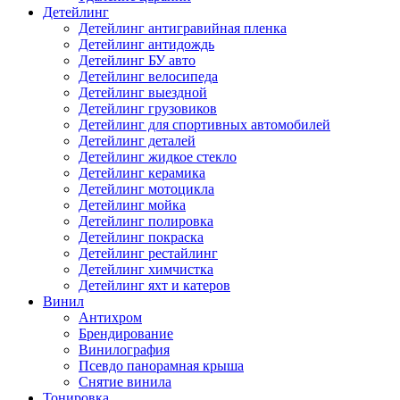
Детейлинг
Детейлинг антигравийная пленка
Детейлинг антидождь
Детейлинг БУ авто
Детейлинг велосипеда
Детейлинг выездной
Детейлинг грузовиков
Детейлинг для спортивных автомобилей
Детейлинг деталей
Детейлинг жидкое стекло
Детейлинг керамика
Детейлинг мотоцикла
Детейлинг мойка
Детейлинг полировка
Детейлинг покраска
Детейлинг рестайлинг
Детейлинг химчистка
Детейлинг яхт и катеров
Винил
Антихром
Брендирование
Винилография
Псевдо панорамная крыша
Снятие винила
Тонировка