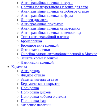
Антигравийная пленка на кузов
Цветная полиуретановая пленка для авто
Антигравийная пленка на лобовое стекло
Антигравийная пленка на фары
Ливреи для авто
Антигравийное покрытие
Антигравийная пленка на мотоцикл
Антигравийная пленка на велосипед
Типы антигравийной пленки
Бронепленка
Бронирование пленкой
Демонтаж пленки
Оклейка салона автомобиля пленкой в Москве
Защита хрома пленкой
Ламинация пленкой
Керамика
Антидождь
Жидкое стекло
Защита интерьера авто
Керамическое покрытие
Полировка
Полировка дисков
Полировка лобового стекла
Полировка фар
Удаление царапин