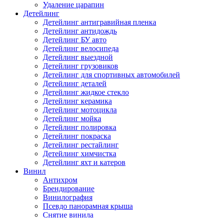
Удаление царапин
Детейлинг
Детейлинг антигравийная пленка
Детейлинг антидождь
Детейлинг БУ авто
Детейлинг велосипеда
Детейлинг выездной
Детейлинг грузовиков
Детейлинг для спортивных автомобилей
Детейлинг деталей
Детейлинг жидкое стекло
Детейлинг керамика
Детейлинг мотоцикла
Детейлинг мойка
Детейлинг полировка
Детейлинг покраска
Детейлинг рестайлинг
Детейлинг химчистка
Детейлинг яхт и катеров
Винил
Антихром
Брендирование
Винилография
Псевдо панорамная крыша
Снятие винила