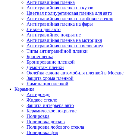
Антигравийная пленка
Антигравийная пленка на кузов
Цветная полиуретановая пленка для авто
Антигравийная пленка на лобовое стекло
Антигравийная пленка на фары
Ливреи для авто
Антигравийное покрытие
Антигравийная пленка на мотоцикл
Антигравийная пленка на велосипед
Типы антигравийной пленки
Бронепленка
Бронирование пленкой
Демонтаж пленки
Оклейка салона автомобиля пленкой в Москве
Защита хрома пленкой
Ламинация пленкой
Керамика
Антидождь
Жидкое стекло
Защита интерьера авто
Керамическое покрытие
Полировка
Полировка дисков
Полировка лобового стекла
Полировка фар