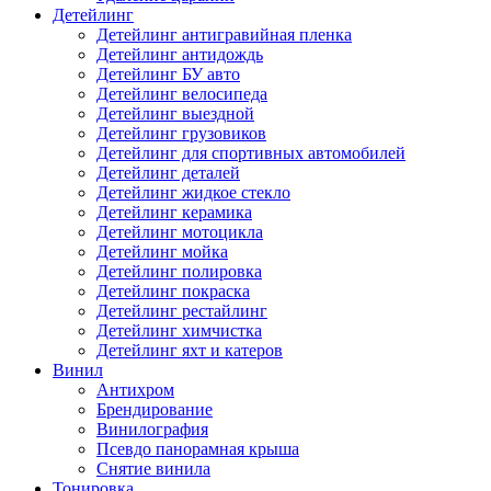
Детейлинг
Детейлинг антигравийная пленка
Детейлинг антидождь
Детейлинг БУ авто
Детейлинг велосипеда
Детейлинг выездной
Детейлинг грузовиков
Детейлинг для спортивных автомобилей
Детейлинг деталей
Детейлинг жидкое стекло
Детейлинг керамика
Детейлинг мотоцикла
Детейлинг мойка
Детейлинг полировка
Детейлинг покраска
Детейлинг рестайлинг
Детейлинг химчистка
Детейлинг яхт и катеров
Винил
Антихром
Брендирование
Винилография
Псевдо панорамная крыша
Снятие винила
Тонировка