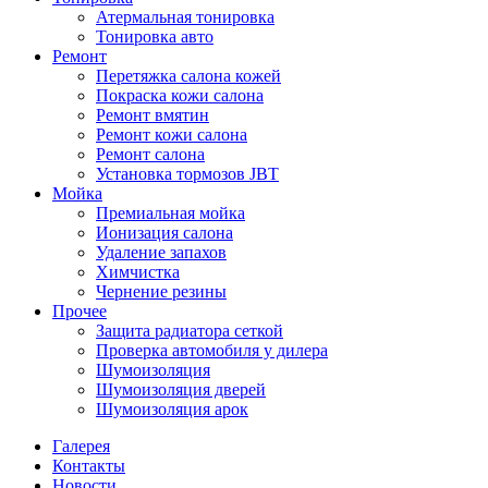
Атермальная тонировка
Тонировка авто
Ремонт
Перетяжка салона кожей
Покраска кожи салона
Ремонт вмятин
Ремонт кожи салона
Ремонт салона
Установка тормозов JBT
Мойка
Премиальная мойка
Ионизация салона
Удаление запахов
Химчистка
Чернение резины
Прочее
Защита радиатора сеткой
Проверка автомобиля у дилера
Шумоизоляция
Шумоизоляция дверей
Шумоизоляция арок
Галерея
Контакты
Новости