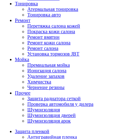
Тонировка
Атермальная тонировка
Тонировка авто
Ремонт
Перетяжка салона кожей
Покраска кожи салона
Ремонт вмятин
Ремонт кожи салона
Ремонт салона
Установка тормозов JBT
Мойка
Премиальная мойка
Ионизация салона
Удаление запахов
Химчистка
Чернение резины
Прочее
Защита радиатора сеткой
Проверка автомобиля у дилера
Шумоизоляция
Шумоизоляция дверей
Шумоизоляция арок
Защита пленкой
Антигравийная пленка