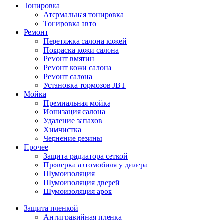
Тонировка
Атермальная тонировка
Тонировка авто
Ремонт
Перетяжка салона кожей
Покраска кожи салона
Ремонт вмятин
Ремонт кожи салона
Ремонт салона
Установка тормозов JBT
Мойка
Премиальная мойка
Ионизация салона
Удаление запахов
Химчистка
Чернение резины
Прочее
Защита радиатора сеткой
Проверка автомобиля у дилера
Шумоизоляция
Шумоизоляция дверей
Шумоизоляция арок
Защита пленкой
Антигравийная пленка