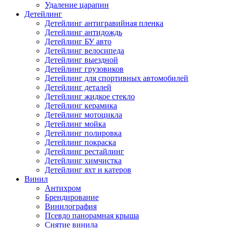
Удаление царапин
Детейлинг
Детейлинг антигравийная пленка
Детейлинг антидождь
Детейлинг БУ авто
Детейлинг велосипеда
Детейлинг выездной
Детейлинг грузовиков
Детейлинг для спортивных автомобилей
Детейлинг деталей
Детейлинг жидкое стекло
Детейлинг керамика
Детейлинг мотоцикла
Детейлинг мойка
Детейлинг полировка
Детейлинг покраска
Детейлинг рестайлинг
Детейлинг химчистка
Детейлинг яхт и катеров
Винил
Антихром
Брендирование
Винилография
Псевдо панорамная крыша
Снятие винила