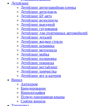
Детейлинг
Детейлинг антигравийная пленка
Детейлинг антидождь
Детейлинг БУ авто
Детейлинг велосипеда
Детейлинг выездной
Детейлинг грузовиков
Детейлинг для спортивных автомобилей
Детейлинг деталей
Детейлинг жидкое стекло
Детейлинг керамика
Детейлинг мотоцикла
Детейлинг мойка
Детейлинг полировка
Детейлинг покраска
Детейлинг рестайлинг
Детейлинг химчистка
Детейлинг яхт и катеров
Винил
Антихром
Брендирование
Винилография
Псевдо панорамная крыша
Снятие винила
Тонировка