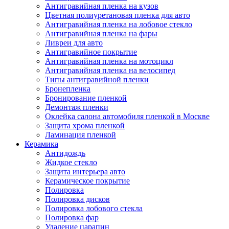
Антигравийная пленка на кузов
Цветная полиуретановая пленка для авто
Антигравийная пленка на лобовое стекло
Антигравийная пленка на фары
Ливреи для авто
Антигравийное покрытие
Антигравийная пленка на мотоцикл
Антигравийная пленка на велосипед
Типы антигравийной пленки
Бронепленка
Бронирование пленкой
Демонтаж пленки
Оклейка салона автомобиля пленкой в Москве
Защита хрома пленкой
Ламинация пленкой
Керамика
Антидождь
Жидкое стекло
Защита интерьера авто
Керамическое покрытие
Полировка
Полировка дисков
Полировка лобового стекла
Полировка фар
Удаление царапин