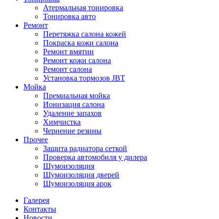
Атермальная тонировка
Тонировка авто
Ремонт
Перетяжка салона кожей
Покраска кожи салона
Ремонт вмятин
Ремонт кожи салона
Ремонт салона
Установка тормозов JBT
Мойка
Премиальная мойка
Ионизация салона
Удаление запахов
Химчистка
Чернение резины
Прочее
Защита радиатора сеткой
Проверка автомобиля у дилера
Шумоизоляция
Шумоизоляция дверей
Шумоизоляция арок
Галерея
Контакты
Новости