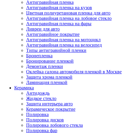
Антигравийная пленка
Антигравийная пленка на кузов
Цветная полиуретановая пленка для авто
Антигравийная пленка на лобовое стекло
Антигравийная пленка на фары
Ливреи для авто
Антигравийное покрытие
Антигравийная пленка на мотоцикл
Антигравийная пленка на велосипед
Типы антигравийной пленки
Бронепленка
Бронирование пленкой
Демонтаж пленки
Оклейка салона автомобиля пленкой в Москве
Защита хрома пленкой
Ламинация пленкой
Керамика
Антидождь
Жидкое стекло
Защита интерьера авто
Керамическое покрытие
Полировка
Полировка дисков
Полировка лобового стекла
Полировка фар