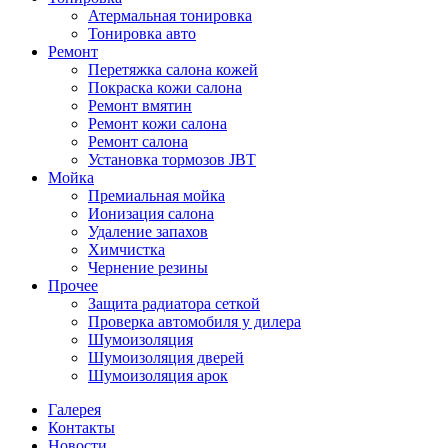
Атермальная тонировка
Тонировка авто
Ремонт
Перетяжка салона кожей
Покраска кожи салона
Ремонт вмятин
Ремонт кожи салона
Ремонт салона
Установка тормозов JBT
Мойка
Премиальная мойка
Ионизация салона
Удаление запахов
Химчистка
Чернение резины
Прочее
Защита радиатора сеткой
Проверка автомобиля у дилера
Шумоизоляция
Шумоизоляция дверей
Шумоизоляция арок
Галерея
Контакты
Новости