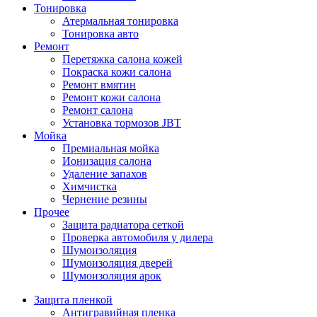
Тонировка
Атермальная тонировка
Тонировка авто
Ремонт
Перетяжка салона кожей
Покраска кожи салона
Ремонт вмятин
Ремонт кожи салона
Ремонт салона
Установка тормозов JBT
Мойка
Премиальная мойка
Ионизация салона
Удаление запахов
Химчистка
Чернение резины
Прочее
Защита радиатора сеткой
Проверка автомобиля у дилера
Шумоизоляция
Шумоизоляция дверей
Шумоизоляция арок
Защита пленкой
Антигравийная пленка