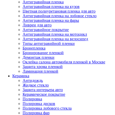
Антигравийная пленка
Антигравийная пленка на кузов
Цветная полиуретановая пленка для авто
Антигравийная пленка на лобовое стекло
Антигравийная пленка на фары
Ливреи для авто
Антигравийное покрытие
Антигравийная пленка на мотоцикл
Антигравийная пленка на велосипед
Типы антигравийной пленки
Бронепленка
Бронирование пленкой
Демонтаж пленки
Оклейка салона автомобиля пленкой в Москве
Защита хрома пленкой
Ламинация пленкой
Керамика
Антидождь
Жидкое стекло
Защита интерьера авто
Керамическое покрытие
Полировка
Полировка дисков
Полировка лобового стекла
Полировка фар