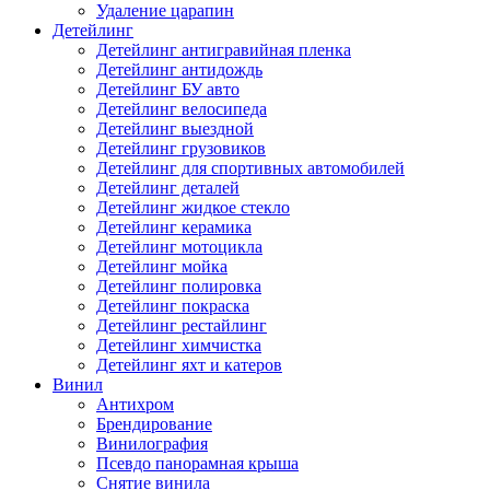
Удаление царапин
Детейлинг
Детейлинг антигравийная пленка
Детейлинг антидождь
Детейлинг БУ авто
Детейлинг велосипеда
Детейлинг выездной
Детейлинг грузовиков
Детейлинг для спортивных автомобилей
Детейлинг деталей
Детейлинг жидкое стекло
Детейлинг керамика
Детейлинг мотоцикла
Детейлинг мойка
Детейлинг полировка
Детейлинг покраска
Детейлинг рестайлинг
Детейлинг химчистка
Детейлинг яхт и катеров
Винил
Антихром
Брендирование
Винилография
Псевдо панорамная крыша
Снятие винила