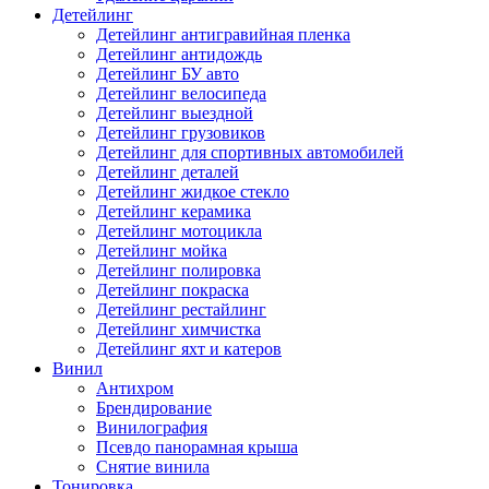
Детейлинг
Детейлинг антигравийная пленка
Детейлинг антидождь
Детейлинг БУ авто
Детейлинг велосипеда
Детейлинг выездной
Детейлинг грузовиков
Детейлинг для спортивных автомобилей
Детейлинг деталей
Детейлинг жидкое стекло
Детейлинг керамика
Детейлинг мотоцикла
Детейлинг мойка
Детейлинг полировка
Детейлинг покраска
Детейлинг рестайлинг
Детейлинг химчистка
Детейлинг яхт и катеров
Винил
Антихром
Брендирование
Винилография
Псевдо панорамная крыша
Снятие винила
Тонировка