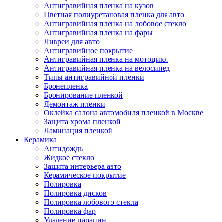
Антигравийная пленка на кузов
Цветная полиуретановая пленка для авто
Антигравийная пленка на лобовое стекло
Антигравийная пленка на фары
Ливреи для авто
Антигравийное покрытие
Антигравийная пленка на мотоцикл
Антигравийная пленка на велосипед
Типы антигравийной пленки
Бронепленка
Бронирование пленкой
Демонтаж пленки
Оклейка салона автомобиля пленкой в Москве
Защита хрома пленкой
Ламинация пленкой
Керамика
Антидождь
Жидкое стекло
Защита интерьера авто
Керамическое покрытие
Полировка
Полировка дисков
Полировка лобового стекла
Полировка фар
Удаление царапин