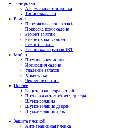
Тонировка
Атермальная тонировка
Тонировка авто
Ремонт
Перетяжка салона кожей
Покраска кожи салона
Ремонт вмятин
Ремонт кожи салона
Ремонт салона
Установка тормозов JBT
Мойка
Премиальная мойка
Ионизация салона
Удаление запахов
Химчистка
Чернение резины
Прочее
Защита радиатора сеткой
Проверка автомобиля у дилера
Шумоизоляция
Шумоизоляция дверей
Шумоизоляция арок
Защита пленкой
Антигравийная пленка