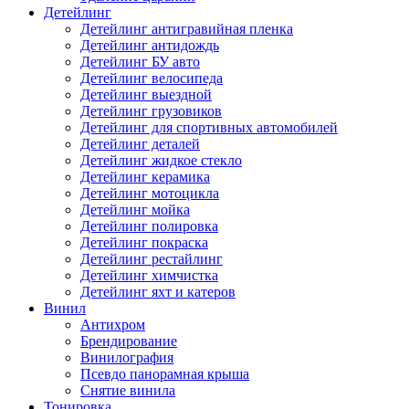
Детейлинг
Детейлинг антигравийная пленка
Детейлинг антидождь
Детейлинг БУ авто
Детейлинг велосипеда
Детейлинг выездной
Детейлинг грузовиков
Детейлинг для спортивных автомобилей
Детейлинг деталей
Детейлинг жидкое стекло
Детейлинг керамика
Детейлинг мотоцикла
Детейлинг мойка
Детейлинг полировка
Детейлинг покраска
Детейлинг рестайлинг
Детейлинг химчистка
Детейлинг яхт и катеров
Винил
Антихром
Брендирование
Винилография
Псевдо панорамная крыша
Снятие винила
Тонировка