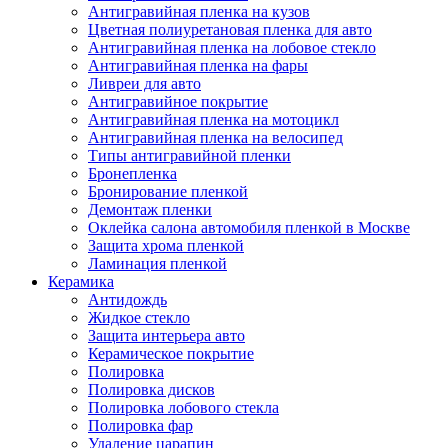
Антигравийная пленка на кузов
Цветная полиуретановая пленка для авто
Антигравийная пленка на лобовое стекло
Антигравийная пленка на фары
Ливреи для авто
Антигравийное покрытие
Антигравийная пленка на мотоцикл
Антигравийная пленка на велосипед
Типы антигравийной пленки
Бронепленка
Бронирование пленкой
Демонтаж пленки
Оклейка салона автомобиля пленкой в Москве
Защита хрома пленкой
Ламинация пленкой
Керамика
Антидождь
Жидкое стекло
Защита интерьера авто
Керамическое покрытие
Полировка
Полировка дисков
Полировка лобового стекла
Полировка фар
Удаление царапин