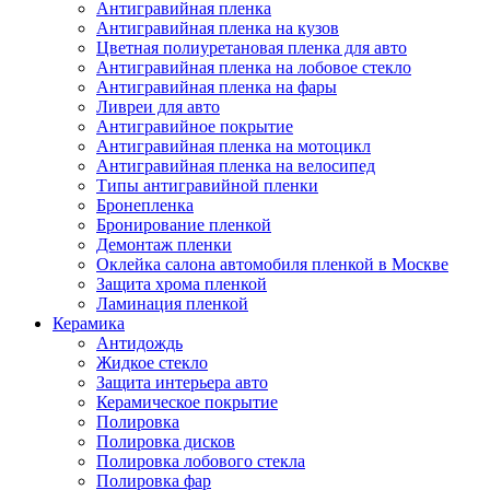
Антигравийная пленка
Антигравийная пленка на кузов
Цветная полиуретановая пленка для авто
Антигравийная пленка на лобовое стекло
Антигравийная пленка на фары
Ливреи для авто
Антигравийное покрытие
Антигравийная пленка на мотоцикл
Антигравийная пленка на велосипед
Типы антигравийной пленки
Бронепленка
Бронирование пленкой
Демонтаж пленки
Оклейка салона автомобиля пленкой в Москве
Защита хрома пленкой
Ламинация пленкой
Керамика
Антидождь
Жидкое стекло
Защита интерьера авто
Керамическое покрытие
Полировка
Полировка дисков
Полировка лобового стекла
Полировка фар