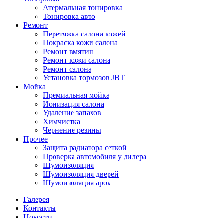
Атермальная тонировка
Тонировка авто
Ремонт
Перетяжка салона кожей
Покраска кожи салона
Ремонт вмятин
Ремонт кожи салона
Ремонт салона
Установка тормозов JBT
Мойка
Премиальная мойка
Ионизация салона
Удаление запахов
Химчистка
Чернение резины
Прочее
Защита радиатора сеткой
Проверка автомобиля у дилера
Шумоизоляция
Шумоизоляция дверей
Шумоизоляция арок
Галерея
Контакты
Новости