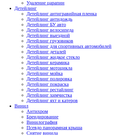
Удаление царапин
Детейлинг
Детейлинг антигравийная пленка
Детейлинг антидождь
Детейлинг БУ авто
Детейлинг велосипеда
Детейлинг выездной
Детейлинг грузовиков
Детейлинг для спортивных автомобилей
Детейлинг деталей
Детейлинг жидкое стекло
Детейлинг керамика
Детейлинг мотоцикла
Детейлинг мойка
Детейлинг полировка
Детейлинг покраска
Детейлинг рестайлинг
Детейлинг химчистка
Детейлинг яхт и катеров
Винил
Антихром
Брендирование
Винилография
Псевдо панорамная крыша
Снятие винила