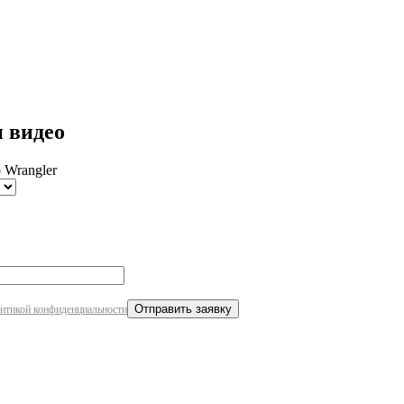
робнее
и видео
p Wrangler
итикой конфиденциальности