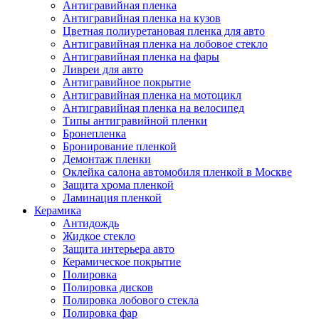
Антигравийная пленка
Антигравийная пленка на кузов
Цветная полиуретановая пленка для авто
Антигравийная пленка на лобовое стекло
Антигравийная пленка на фары
Ливреи для авто
Антигравийное покрытие
Антигравийная пленка на мотоцикл
Антигравийная пленка на велосипед
Типы антигравийной пленки
Бронепленка
Бронирование пленкой
Демонтаж пленки
Оклейка салона автомобиля пленкой в Москве
Защита хрома пленкой
Ламинация пленкой
Керамика
Антидождь
Жидкое стекло
Защита интерьера авто
Керамическое покрытие
Полировка
Полировка дисков
Полировка лобового стекла
Полировка фар