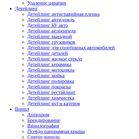
Удаление царапин
Детейлинг
Детейлинг антигравийная пленка
Детейлинг антидождь
Детейлинг БУ авто
Детейлинг велосипеда
Детейлинг выездной
Детейлинг грузовиков
Детейлинг для спортивных автомобилей
Детейлинг деталей
Детейлинг жидкое стекло
Детейлинг керамика
Детейлинг мотоцикла
Детейлинг мойка
Детейлинг полировка
Детейлинг покраска
Детейлинг рестайлинг
Детейлинг химчистка
Детейлинг яхт и катеров
Винил
Антихром
Брендирование
Винилография
Псевдо панорамная крыша
Снятие винила