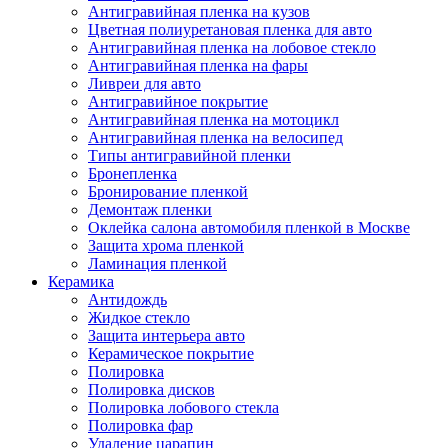
Антигравийная пленка на кузов
Цветная полиуретановая пленка для авто
Антигравийная пленка на лобовое стекло
Антигравийная пленка на фары
Ливреи для авто
Антигравийное покрытие
Антигравийная пленка на мотоцикл
Антигравийная пленка на велосипед
Типы антигравийной пленки
Бронепленка
Бронирование пленкой
Демонтаж пленки
Оклейка салона автомобиля пленкой в Москве
Защита хрома пленкой
Ламинация пленкой
Керамика
Антидождь
Жидкое стекло
Защита интерьера авто
Керамическое покрытие
Полировка
Полировка дисков
Полировка лобового стекла
Полировка фар
Удаление царапин