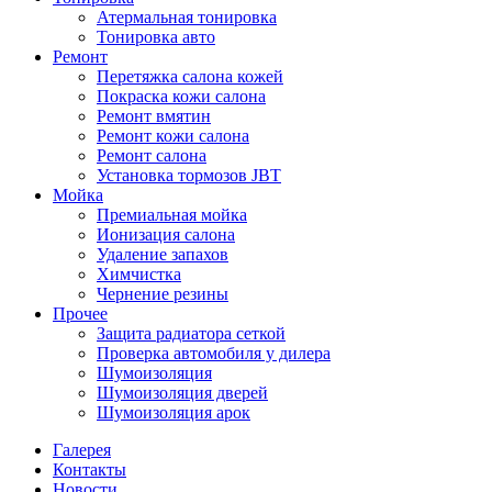
Атермальная тонировка
Тонировка авто
Ремонт
Перетяжка салона кожей
Покраска кожи салона
Ремонт вмятин
Ремонт кожи салона
Ремонт салона
Установка тормозов JBT
Мойка
Премиальная мойка
Ионизация салона
Удаление запахов
Химчистка
Чернение резины
Прочее
Защита радиатора сеткой
Проверка автомобиля у дилера
Шумоизоляция
Шумоизоляция дверей
Шумоизоляция арок
Галерея
Контакты
Новости