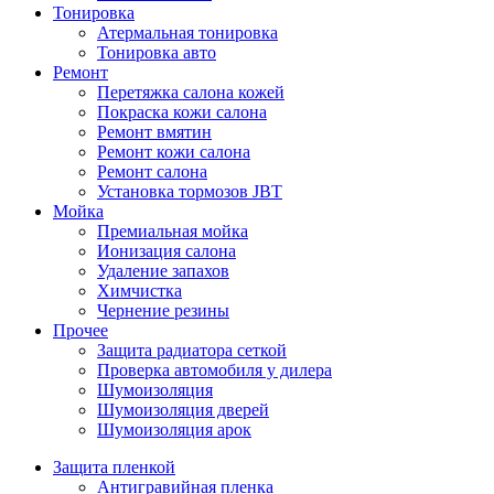
Тонировка
Атермальная тонировка
Тонировка авто
Ремонт
Перетяжка салона кожей
Покраска кожи салона
Ремонт вмятин
Ремонт кожи салона
Ремонт салона
Установка тормозов JBT
Мойка
Премиальная мойка
Ионизация салона
Удаление запахов
Химчистка
Чернение резины
Прочее
Защита радиатора сеткой
Проверка автомобиля у дилера
Шумоизоляция
Шумоизоляция дверей
Шумоизоляция арок
Защита пленкой
Антигравийная пленка