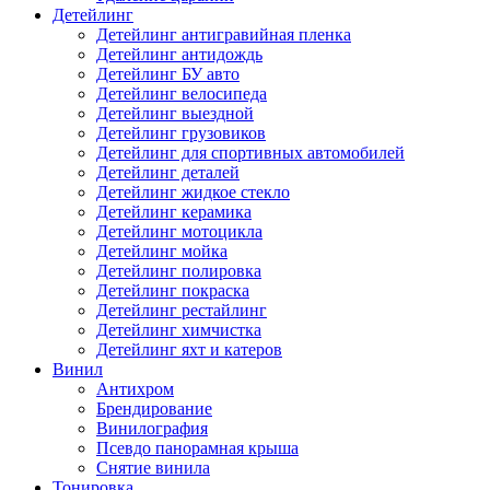
Детейлинг
Детейлинг антигравийная пленка
Детейлинг антидождь
Детейлинг БУ авто
Детейлинг велосипеда
Детейлинг выездной
Детейлинг грузовиков
Детейлинг для спортивных автомобилей
Детейлинг деталей
Детейлинг жидкое стекло
Детейлинг керамика
Детейлинг мотоцикла
Детейлинг мойка
Детейлинг полировка
Детейлинг покраска
Детейлинг рестайлинг
Детейлинг химчистка
Детейлинг яхт и катеров
Винил
Антихром
Брендирование
Винилография
Псевдо панорамная крыша
Снятие винила
Тонировка