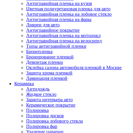
Антигравийная пленка на кузов
Цветная полиуретановая пленка для авто
Антигравийная пленка на лобовое стекло
Антигравийная пленка на фары
Ливреи для авто
Антигравийное покрытие
Антигравийная пленка на мотоцикл
Антигравийная пленка на велосипед
Типы антигравийной пленки
Бронепленка
Бронирование пленкой
Демонтаж пленки
Оклейка салона автомобиля пленкой в Москве
Защита хрома пленкой
Ламинация пленкой
Керамика
Антидождь
Жидкое стекло
Защита интерьера авто
Керамическое покрытие
Полировка
Полировка дисков
Полировка лобового стекла
Полировка фар
Удаление царапин