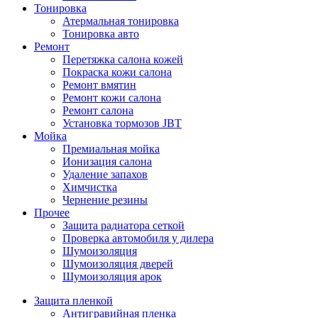
Тонировка
Атермальная тонировка
Тонировка авто
Ремонт
Перетяжка салона кожей
Покраска кожи салона
Ремонт вмятин
Ремонт кожи салона
Ремонт салона
Установка тормозов JBT
Мойка
Премиальная мойка
Ионизация салона
Удаление запахов
Химчистка
Чернение резины
Прочее
Защита радиатора сеткой
Проверка автомобиля у дилера
Шумоизоляция
Шумоизоляция дверей
Шумоизоляция арок
Защита пленкой
Антигравийная пленка