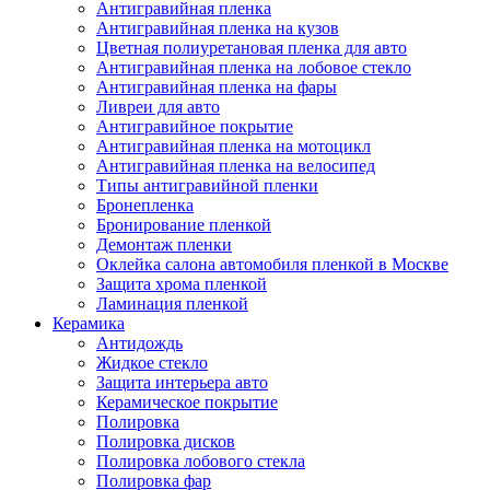
Антигравийная пленка
Антигравийная пленка на кузов
Цветная полиуретановая пленка для авто
Антигравийная пленка на лобовое стекло
Антигравийная пленка на фары
Ливреи для авто
Антигравийное покрытие
Антигравийная пленка на мотоцикл
Антигравийная пленка на велосипед
Типы антигравийной пленки
Бронепленка
Бронирование пленкой
Демонтаж пленки
Оклейка салона автомобиля пленкой в Москве
Защита хрома пленкой
Ламинация пленкой
Керамика
Антидождь
Жидкое стекло
Защита интерьера авто
Керамическое покрытие
Полировка
Полировка дисков
Полировка лобового стекла
Полировка фар