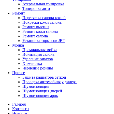
Атермальная тонировка
Тонировка авто
Ремонт
Перетяжка салона кожей
Покраска кожи салона
Ремонт вмятин
Ремонт кожи салона
Ремонт салона
Установка тормозов JBT
Мойка
Премиальная мойка
Ионизация салона
Удаление запахов
Химчистка
Чернение резины
Прочее
Защита радиатора сеткой
Проверка автомобиля у дилера
Шумоизоляция
Шумоизоляция дверей
Шумоизоляция арок
Галерея
Контакты
Новости