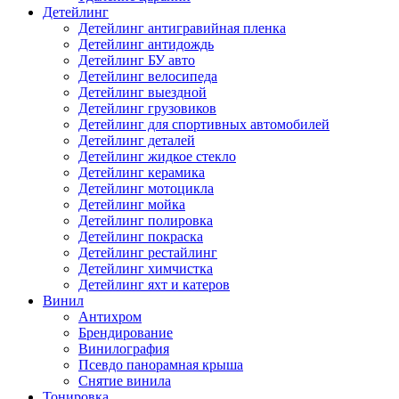
Детейлинг
Детейлинг антигравийная пленка
Детейлинг антидождь
Детейлинг БУ авто
Детейлинг велосипеда
Детейлинг выездной
Детейлинг грузовиков
Детейлинг для спортивных автомобилей
Детейлинг деталей
Детейлинг жидкое стекло
Детейлинг керамика
Детейлинг мотоцикла
Детейлинг мойка
Детейлинг полировка
Детейлинг покраска
Детейлинг рестайлинг
Детейлинг химчистка
Детейлинг яхт и катеров
Винил
Антихром
Брендирование
Винилография
Псевдо панорамная крыша
Снятие винила
Тонировка