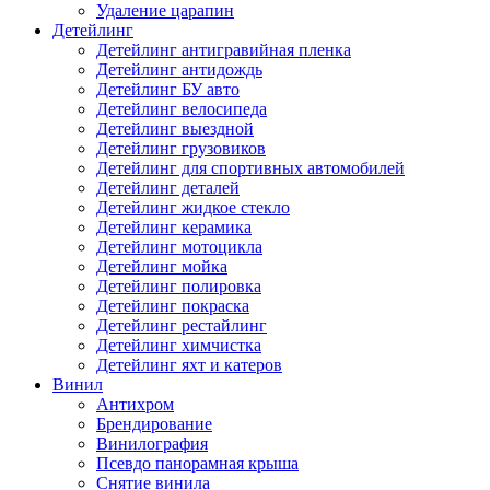
Удаление царапин
Детейлинг
Детейлинг антигравийная пленка
Детейлинг антидождь
Детейлинг БУ авто
Детейлинг велосипеда
Детейлинг выездной
Детейлинг грузовиков
Детейлинг для спортивных автомобилей
Детейлинг деталей
Детейлинг жидкое стекло
Детейлинг керамика
Детейлинг мотоцикла
Детейлинг мойка
Детейлинг полировка
Детейлинг покраска
Детейлинг рестайлинг
Детейлинг химчистка
Детейлинг яхт и катеров
Винил
Антихром
Брендирование
Винилография
Псевдо панорамная крыша
Снятие винила