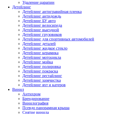
Удаление царапин
Детейлинг
Детейлинг антигравийная пленка
Детейлинг антидождь
Детейлинг БУ авто
Детейлинг велосипеда
Детейлинг выездной
Детейлинг грузовиков
Детейлинг для спортивных автомобилей
Детейлинг деталей
Детейлинг жидкое стекло
Детейлинг керамика
Детейлинг мотоцикла
Детейлинг мойка
Детейлинг полировка
Детейлинг покраска
Детейлинг рестайлинг
Детейлинг химчистка
Детейлинг яхт и катеров
Винил
Антихром
Брендирование
Винилография
Псевдо панорамная крыша
Снятие винила