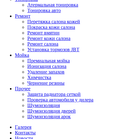
Атермальная тонировка
Тонировка авто
Ремонт
Перетяжка салона кожей
Покраска кожи салона
Ремонт вмятин
Ремонт кожи салона
Ремонт салона
Установка тормозов JBT
Мойка
Премиальная мойка
Ионизация салона
Удаление запахов
Химчистка
Чернение резины
Прочее
Защита радиатора сеткой
Проверка автомобиля у дилера
Шумоизоляция
Шумоизоляция дверей
Шумоизоляция арок
Галерея
Контакты
Новости