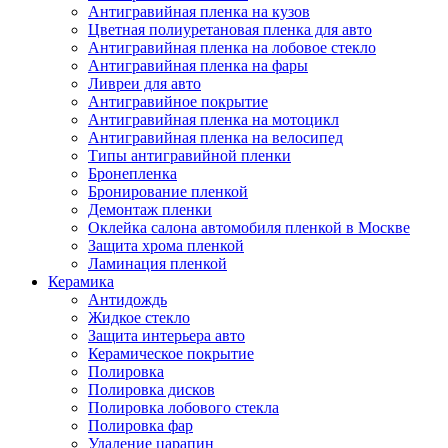
Антигравийная пленка на кузов
Цветная полиуретановая пленка для авто
Антигравийная пленка на лобовое стекло
Антигравийная пленка на фары
Ливреи для авто
Антигравийное покрытие
Антигравийная пленка на мотоцикл
Антигравийная пленка на велосипед
Типы антигравийной пленки
Бронепленка
Бронирование пленкой
Демонтаж пленки
Оклейка салона автомобиля пленкой в Москве
Защита хрома пленкой
Ламинация пленкой
Керамика
Антидождь
Жидкое стекло
Защита интерьера авто
Керамическое покрытие
Полировка
Полировка дисков
Полировка лобового стекла
Полировка фар
Удаление царапин