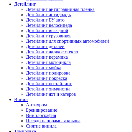
Детейлинг
Детейлинг антигравийная пленка
Детейлинг антидождь
Детейлинг БУ авто
Детейлинг велосипеда
Детейлинг выездной
Детейлинг грузовиков
Детейлинг для спортивных автомобилей
Детейлинг деталей
Детейлинг жидкое стекло
Детейлинг керамика
Детейлинг мотоцикла
Детейлинг мойка
Детейлинг полировка
Детейлинг покраска
Детейлинг рестайлинг
Детейлинг химчистка
Детейлинг яхт и катеров
Винил
Антихром
Брендирование
Винилография
Псевдо панорамная крыша
Снятие винила
Тонировка