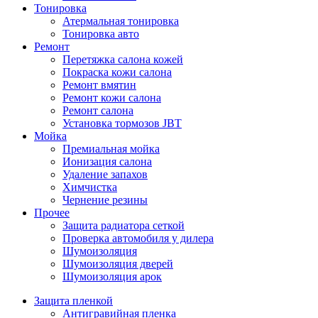
Тонировка
Атермальная тонировка
Тонировка авто
Ремонт
Перетяжка салона кожей
Покраска кожи салона
Ремонт вмятин
Ремонт кожи салона
Ремонт салона
Установка тормозов JBT
Мойка
Премиальная мойка
Ионизация салона
Удаление запахов
Химчистка
Чернение резины
Прочее
Защита радиатора сеткой
Проверка автомобиля у дилера
Шумоизоляция
Шумоизоляция дверей
Шумоизоляция арок
Защита пленкой
Антигравийная пленка