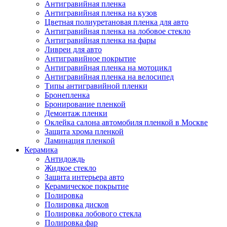
Антигравийная пленка
Антигравийная пленка на кузов
Цветная полиуретановая пленка для авто
Антигравийная пленка на лобовое стекло
Антигравийная пленка на фары
Ливреи для авто
Антигравийное покрытие
Антигравийная пленка на мотоцикл
Антигравийная пленка на велосипед
Типы антигравийной пленки
Бронепленка
Бронирование пленкой
Демонтаж пленки
Оклейка салона автомобиля пленкой в Москве
Защита хрома пленкой
Ламинация пленкой
Керамика
Антидождь
Жидкое стекло
Защита интерьера авто
Керамическое покрытие
Полировка
Полировка дисков
Полировка лобового стекла
Полировка фар