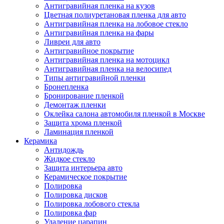
Антигравийная пленка на кузов
Цветная полиуретановая пленка для авто
Антигравийная пленка на лобовое стекло
Антигравийная пленка на фары
Ливреи для авто
Антигравийное покрытие
Антигравийная пленка на мотоцикл
Антигравийная пленка на велосипед
Типы антигравийной пленки
Бронепленка
Бронирование пленкой
Демонтаж пленки
Оклейка салона автомобиля пленкой в Москве
Защита хрома пленкой
Ламинация пленкой
Керамика
Антидождь
Жидкое стекло
Защита интерьера авто
Керамическое покрытие
Полировка
Полировка дисков
Полировка лобового стекла
Полировка фар
Удаление царапин