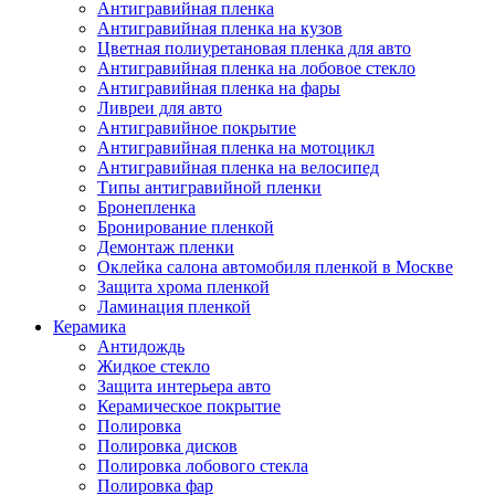
Антигравийная пленка
Антигравийная пленка на кузов
Цветная полиуретановая пленка для авто
Антигравийная пленка на лобовое стекло
Антигравийная пленка на фары
Ливреи для авто
Антигравийное покрытие
Антигравийная пленка на мотоцикл
Антигравийная пленка на велосипед
Типы антигравийной пленки
Бронепленка
Бронирование пленкой
Демонтаж пленки
Оклейка салона автомобиля пленкой в Москве
Защита хрома пленкой
Ламинация пленкой
Керамика
Антидождь
Жидкое стекло
Защита интерьера авто
Керамическое покрытие
Полировка
Полировка дисков
Полировка лобового стекла
Полировка фар