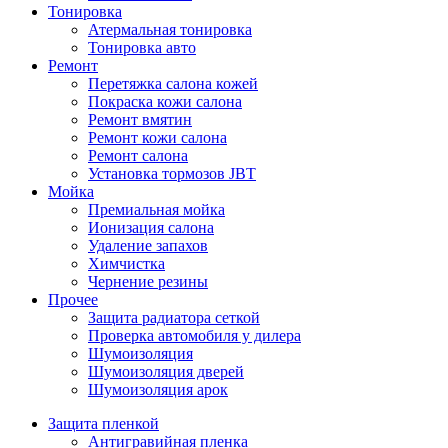
Тонировка
Атермальная тонировка
Тонировка авто
Ремонт
Перетяжка салона кожей
Покраска кожи салона
Ремонт вмятин
Ремонт кожи салона
Ремонт салона
Установка тормозов JBT
Мойка
Премиальная мойка
Ионизация салона
Удаление запахов
Химчистка
Чернение резины
Прочее
Защита радиатора сеткой
Проверка автомобиля у дилера
Шумоизоляция
Шумоизоляция дверей
Шумоизоляция арок
Защита пленкой
Антигравийная пленка