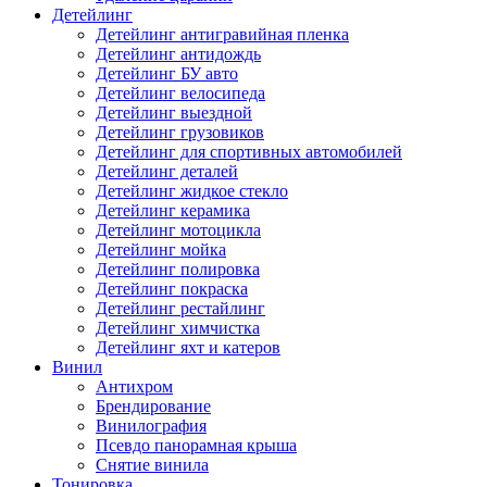
Детейлинг
Детейлинг антигравийная пленка
Детейлинг антидождь
Детейлинг БУ авто
Детейлинг велосипеда
Детейлинг выездной
Детейлинг грузовиков
Детейлинг для спортивных автомобилей
Детейлинг деталей
Детейлинг жидкое стекло
Детейлинг керамика
Детейлинг мотоцикла
Детейлинг мойка
Детейлинг полировка
Детейлинг покраска
Детейлинг рестайлинг
Детейлинг химчистка
Детейлинг яхт и катеров
Винил
Антихром
Брендирование
Винилография
Псевдо панорамная крыша
Снятие винила
Тонировка