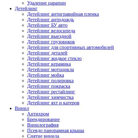
Удаление царапин
Детейлинг
Детейлинг антигравийная пленка
Детейлинг антидождь
Детейлинг БУ авто
Детейлинг велосипеда
Детейлинг выездной
Детейлинг грузовиков
Детейлинг для спортивных автомобилей
Детейлинг деталей
Детейлинг жидкое стекло
Детейлинг керамика
Детейлинг мотоцикла
Детейлинг мойка
Детейлинг полировка
Детейлинг покраска
Детейлинг рестайлинг
Детейлинг химчистка
Детейлинг яхт и катеров
Винил
Антихром
Брендирование
Винилография
Псевдо панорамная крыша
Снятие винила