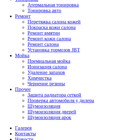
Атермальная тонировка
Тонировка авто
Ремонт
Перетяжка салона кожей
Покраска кожи салона
Ремонт вмятин
Ремонт кожи салона
Ремонт салона
Установка тормозов JBT
Мойка
Премиальная мойка
Ионизация салона
Удаление запахов
Химчистка
Чернение резины
Прочее
Защита радиатора сеткой
Проверка автомобиля у дилера
Шумоизоляция
Шумоизоляция дверей
Шумоизоляция арок
Галерея
Контакты
Новости