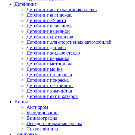
Детейлинг
Детейлинг антигравийная пленка
Детейлинг антидождь
Детейлинг БУ авто
Детейлинг велосипеда
Детейлинг выездной
Детейлинг грузовиков
Детейлинг для спортивных автомобилей
Детейлинг деталей
Детейлинг жидкое стекло
Детейлинг керамика
Детейлинг мотоцикла
Детейлинг мойка
Детейлинг полировка
Детейлинг покраска
Детейлинг рестайлинг
Детейлинг химчистка
Детейлинг яхт и катеров
Винил
Антихром
Брендирование
Винилография
Псевдо панорамная крыша
Снятие винила
Тонировка