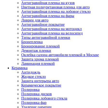
Антигравийная пленка на кузов
Цветная полиуретановая пленка для авто
Антигравийная пленка на лобовое стекло
Антигравийная пленка на фары
Ливреи для авто
Антигравийное покрытие
Антигравийная пленка на мотоцикл
Антигравийная пленка на велосипед
Типы антигравийной пленки
Бронепленка
Бронирование пленкой
Демонтаж пленки
Оклейка салона автомобиля пленкой в Москве
Защита хрома пленкой
Ламинация пленкой
Керамика
Антидождь
Жидкое стекло
Защита интерьера авто
Керамическое покрытие
Полировка
Полировка дисков
Полировка лобового стекла
Полировка фар
Удаление царапин