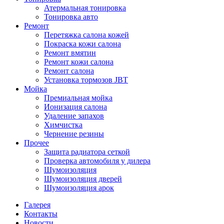
Атермальная тонировка
Тонировка авто
Ремонт
Перетяжка салона кожей
Покраска кожи салона
Ремонт вмятин
Ремонт кожи салона
Ремонт салона
Установка тормозов JBT
Мойка
Премиальная мойка
Ионизация салона
Удаление запахов
Химчистка
Чернение резины
Прочее
Защита радиатора сеткой
Проверка автомобиля у дилера
Шумоизоляция
Шумоизоляция дверей
Шумоизоляция арок
Галерея
Контакты
Новости