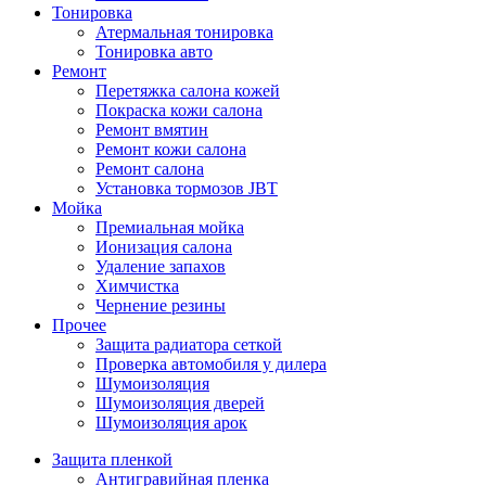
Тонировка
Атермальная тонировка
Тонировка авто
Ремонт
Перетяжка салона кожей
Покраска кожи салона
Ремонт вмятин
Ремонт кожи салона
Ремонт салона
Установка тормозов JBT
Мойка
Премиальная мойка
Ионизация салона
Удаление запахов
Химчистка
Чернение резины
Прочее
Защита радиатора сеткой
Проверка автомобиля у дилера
Шумоизоляция
Шумоизоляция дверей
Шумоизоляция арок
Защита пленкой
Антигравийная пленка