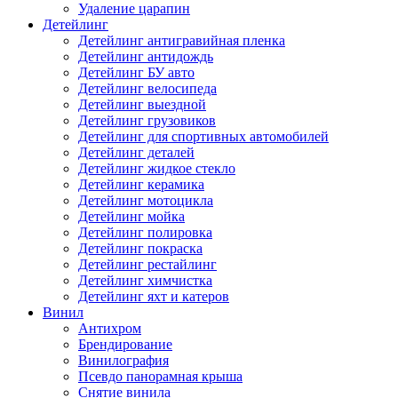
Удаление царапин
Детейлинг
Детейлинг антигравийная пленка
Детейлинг антидождь
Детейлинг БУ авто
Детейлинг велосипеда
Детейлинг выездной
Детейлинг грузовиков
Детейлинг для спортивных автомобилей
Детейлинг деталей
Детейлинг жидкое стекло
Детейлинг керамика
Детейлинг мотоцикла
Детейлинг мойка
Детейлинг полировка
Детейлинг покраска
Детейлинг рестайлинг
Детейлинг химчистка
Детейлинг яхт и катеров
Винил
Антихром
Брендирование
Винилография
Псевдо панорамная крыша
Снятие винила