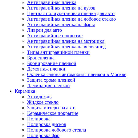
Антигравийная пленка
Антигравийная пленка на кузов
Цветная полиуретановая пленка для авто
Антигравийная пленка на лобовое стекло
Антигравийная пленка на фары
Ливреи для авто
Антигравийное покрытие
Антигравийная пленка на мотоцикл
Антигравийная пленка на велосипед
Типы антигравийной пленки
Бронепленка
Бронирование пленкой
Демонтаж пленки
Оклейка салона автомобиля пленкой в Москве
Защита хрома пленкой
Ламинация пленкой
Керамика
Антидождь
Жидкое стекло
Защита интерьера авто
Керамическое покрытие
Полировка
Полировка дисков
Полировка лобового стекла
Полировка фар