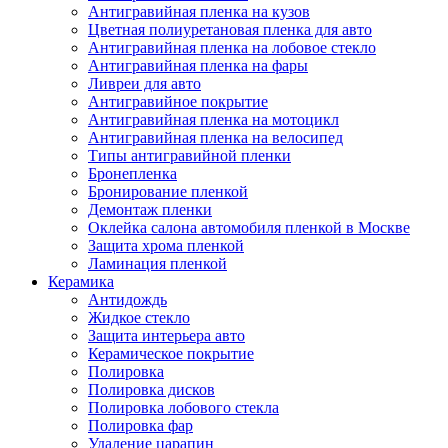
Антигравийная пленка на кузов
Цветная полиуретановая пленка для авто
Антигравийная пленка на лобовое стекло
Антигравийная пленка на фары
Ливреи для авто
Антигравийное покрытие
Антигравийная пленка на мотоцикл
Антигравийная пленка на велосипед
Типы антигравийной пленки
Бронепленка
Бронирование пленкой
Демонтаж пленки
Оклейка салона автомобиля пленкой в Москве
Защита хрома пленкой
Ламинация пленкой
Керамика
Антидождь
Жидкое стекло
Защита интерьера авто
Керамическое покрытие
Полировка
Полировка дисков
Полировка лобового стекла
Полировка фар
Удаление царапин