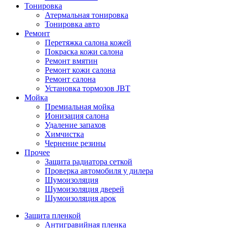
Тонировка
Атермальная тонировка
Тонировка авто
Ремонт
Перетяжка салона кожей
Покраска кожи салона
Ремонт вмятин
Ремонт кожи салона
Ремонт салона
Установка тормозов JBT
Мойка
Премиальная мойка
Ионизация салона
Удаление запахов
Химчистка
Чернение резины
Прочее
Защита радиатора сеткой
Проверка автомобиля у дилера
Шумоизоляция
Шумоизоляция дверей
Шумоизоляция арок
Защита пленкой
Антигравийная пленка