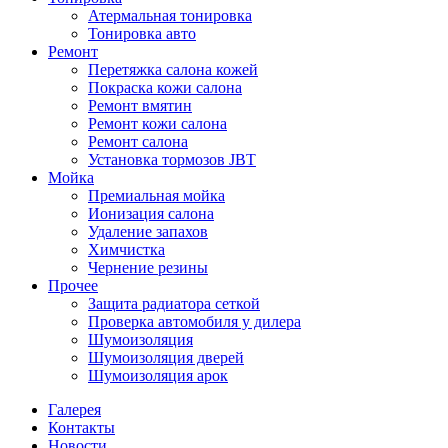
Атермальная тонировка
Тонировка авто
Ремонт
Перетяжка салона кожей
Покраска кожи салона
Ремонт вмятин
Ремонт кожи салона
Ремонт салона
Установка тормозов JBT
Мойка
Премиальная мойка
Ионизация салона
Удаление запахов
Химчистка
Чернение резины
Прочее
Защита радиатора сеткой
Проверка автомобиля у дилера
Шумоизоляция
Шумоизоляция дверей
Шумоизоляция арок
Галерея
Контакты
Новости