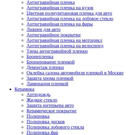
Антигравийная пленка
Антигравийная пленка на кузов
Цветная полиуретановая пленка для авто
Антигравийная пленка на лобовое стекло
Антигравийная пленка на фары
Ливреи для авто
Антигравийное покрытие
Антигравийная пленка на мотоцикл
Антигравийная пленка на велосипед
Типы антигравийной пленки
Бронепленка
Бронирование пленкой
Демонтаж пленки
Оклейка салона автомобиля пленкой в Москве
Защита хрома пленкой
Ламинация пленкой
Керамика
Антидождь
Жидкое стекло
Защита интерьера авто
Керамическое покрытие
Полировка
Полировка дисков
Полировка лобового стекла
Полировка фар