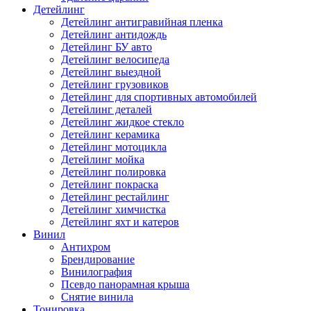
Детейлинг
Детейлинг антигравийная пленка
Детейлинг антидождь
Детейлинг БУ авто
Детейлинг велосипеда
Детейлинг выездной
Детейлинг грузовиков
Детейлинг для спортивных автомобилей
Детейлинг деталей
Детейлинг жидкое стекло
Детейлинг керамика
Детейлинг мотоцикла
Детейлинг мойка
Детейлинг полировка
Детейлинг покраска
Детейлинг рестайлинг
Детейлинг химчистка
Детейлинг яхт и катеров
Винил
Антихром
Брендирование
Винилография
Псевдо панорамная крыша
Снятие винила
Тонировка