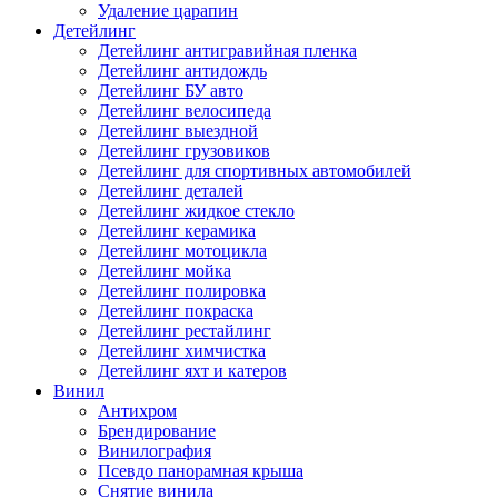
Удаление царапин
Детейлинг
Детейлинг антигравийная пленка
Детейлинг антидождь
Детейлинг БУ авто
Детейлинг велосипеда
Детейлинг выездной
Детейлинг грузовиков
Детейлинг для спортивных автомобилей
Детейлинг деталей
Детейлинг жидкое стекло
Детейлинг керамика
Детейлинг мотоцикла
Детейлинг мойка
Детейлинг полировка
Детейлинг покраска
Детейлинг рестайлинг
Детейлинг химчистка
Детейлинг яхт и катеров
Винил
Антихром
Брендирование
Винилография
Псевдо панорамная крыша
Снятие винила