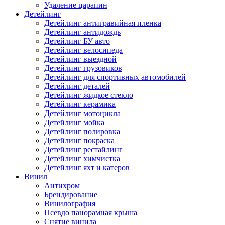
Удаление царапин
Детейлинг
Детейлинг антигравийная пленка
Детейлинг антидождь
Детейлинг БУ авто
Детейлинг велосипеда
Детейлинг выездной
Детейлинг грузовиков
Детейлинг для спортивных автомобилей
Детейлинг деталей
Детейлинг жидкое стекло
Детейлинг керамика
Детейлинг мотоцикла
Детейлинг мойка
Детейлинг полировка
Детейлинг покраска
Детейлинг рестайлинг
Детейлинг химчистка
Детейлинг яхт и катеров
Винил
Антихром
Брендирование
Винилография
Псевдо панорамная крыша
Снятие винила