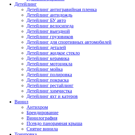
Детейлинг
Детейлинг антигравийная пленка
Детейлинг антидождь
Детейлинг БУ авто
Детейлинг велосипеда
Детейлинг выездной
Детейлинг грузовиков
Детейлинг для спортивных автомобилей
Детейлинг деталей
Детейлинг жидкое стекло
Детейлинг керамика
Детейлинг мотоцикла
Детейлинг мойка
Детейлинг полировка
Детейлинг покраска
Детейлинг рестайлинг
Детейлинг химчистка
Детейлинг яхт и катеров
Винил
Антихром
Брендирование
Винилография
Псевдо панорамная крыша
Снятие винила
Тонировка