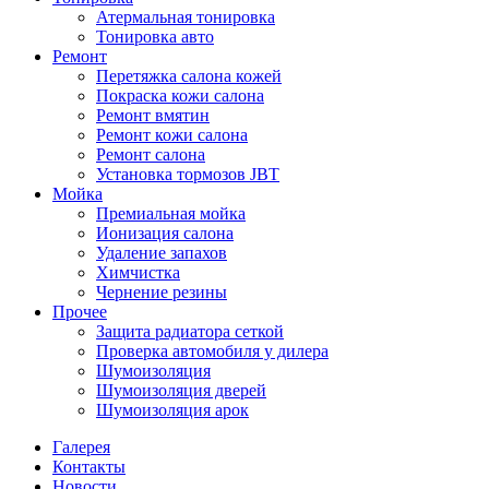
Атермальная тонировка
Тонировка авто
Ремонт
Перетяжка салона кожей
Покраска кожи салона
Ремонт вмятин
Ремонт кожи салона
Ремонт салона
Установка тормозов JBT
Мойка
Премиальная мойка
Ионизация салона
Удаление запахов
Химчистка
Чернение резины
Прочее
Защита радиатора сеткой
Проверка автомобиля у дилера
Шумоизоляция
Шумоизоляция дверей
Шумоизоляция арок
Галерея
Контакты
Новости