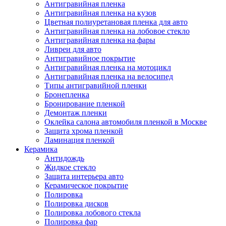
Антигравийная пленка
Антигравийная пленка на кузов
Цветная полиуретановая пленка для авто
Антигравийная пленка на лобовое стекло
Антигравийная пленка на фары
Ливреи для авто
Антигравийное покрытие
Антигравийная пленка на мотоцикл
Антигравийная пленка на велосипед
Типы антигравийной пленки
Бронепленка
Бронирование пленкой
Демонтаж пленки
Оклейка салона автомобиля пленкой в Москве
Защита хрома пленкой
Ламинация пленкой
Керамика
Антидождь
Жидкое стекло
Защита интерьера авто
Керамическое покрытие
Полировка
Полировка дисков
Полировка лобового стекла
Полировка фар