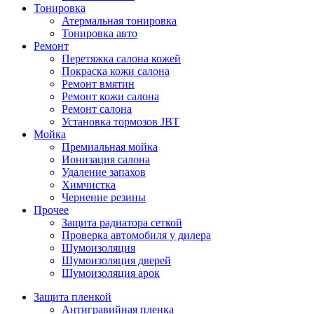
Тонировка
Атермальная тонировка
Тонировка авто
Ремонт
Перетяжка салона кожей
Покраска кожи салона
Ремонт вмятин
Ремонт кожи салона
Ремонт салона
Установка тормозов JBT
Мойка
Премиальная мойка
Ионизация салона
Удаление запахов
Химчистка
Чернение резины
Прочее
Защита радиатора сеткой
Проверка автомобиля у дилера
Шумоизоляция
Шумоизоляция дверей
Шумоизоляция арок
Защита пленкой
Антигравийная пленка