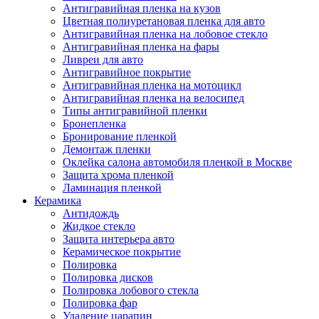
Антигравийная пленка на кузов
Цветная полиуретановая пленка для авто
Антигравийная пленка на лобовое стекло
Антигравийная пленка на фары
Ливреи для авто
Антигравийное покрытие
Антигравийная пленка на мотоцикл
Антигравийная пленка на велосипед
Типы антигравийной пленки
Бронепленка
Бронирование пленкой
Демонтаж пленки
Оклейка салона автомобиля пленкой в Москве
Защита хрома пленкой
Ламинация пленкой
Керамика
Антидождь
Жидкое стекло
Защита интерьера авто
Керамическое покрытие
Полировка
Полировка дисков
Полировка лобового стекла
Полировка фар
Удаление царапин