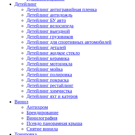
Детейлинг
Детейлинг антигравийная пленка
Детейлинг антидождь
Детейлинг БУ авто
Детейлинг велосипеда
Детейлинг выездной
Детейлинг грузовиков
Детейлинг для спортивных автомобилей
Детейлинг деталей
Детейлинг жидкое стекло
Детейлинг керамика
Детейлинг мотоцикла
Детейлинг мойка
Детейлинг полировка
Детейлинг покраска
Детейлинг рестайлинг
Детейлинг химчистка
Детейлинг яхт и катеров
Винил
Антихром
Брендирование
Винилография
Псевдо панорамная крыша
Снятие винила
Тонировка