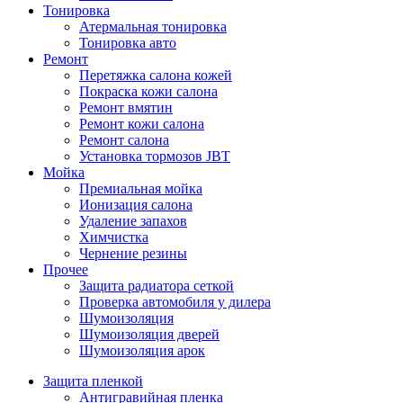
Тонировка
Атермальная тонировка
Тонировка авто
Ремонт
Перетяжка салона кожей
Покраска кожи салона
Ремонт вмятин
Ремонт кожи салона
Ремонт салона
Установка тормозов JBT
Мойка
Премиальная мойка
Ионизация салона
Удаление запахов
Химчистка
Чернение резины
Прочее
Защита радиатора сеткой
Проверка автомобиля у дилера
Шумоизоляция
Шумоизоляция дверей
Шумоизоляция арок
Защита пленкой
Антигравийная пленка