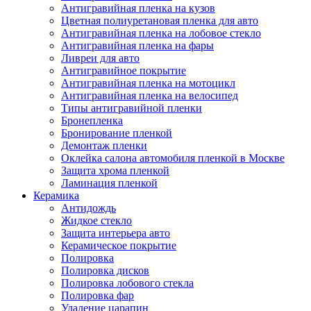
Антигравийная пленка на кузов
Цветная полиуретановая пленка для авто
Антигравийная пленка на лобовое стекло
Антигравийная пленка на фары
Ливреи для авто
Антигравийное покрытие
Антигравийная пленка на мотоцикл
Антигравийная пленка на велосипед
Типы антигравийной пленки
Бронепленка
Бронирование пленкой
Демонтаж пленки
Оклейка салона автомобиля пленкой в Москве
Защита хрома пленкой
Ламинация пленкой
Керамика
Антидождь
Жидкое стекло
Защита интерьера авто
Керамическое покрытие
Полировка
Полировка дисков
Полировка лобового стекла
Полировка фар
Удаление царапин