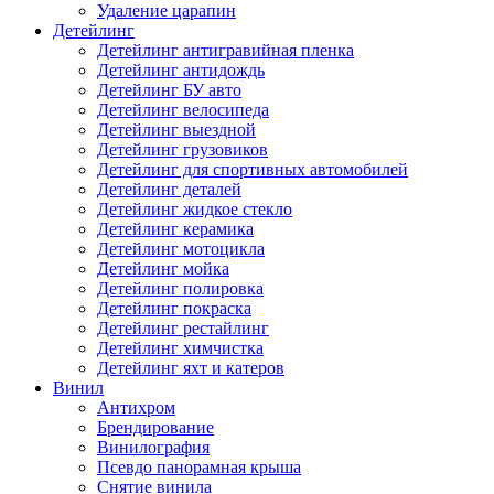
Удаление царапин
Детейлинг
Детейлинг антигравийная пленка
Детейлинг антидождь
Детейлинг БУ авто
Детейлинг велосипеда
Детейлинг выездной
Детейлинг грузовиков
Детейлинг для спортивных автомобилей
Детейлинг деталей
Детейлинг жидкое стекло
Детейлинг керамика
Детейлинг мотоцикла
Детейлинг мойка
Детейлинг полировка
Детейлинг покраска
Детейлинг рестайлинг
Детейлинг химчистка
Детейлинг яхт и катеров
Винил
Антихром
Брендирование
Винилография
Псевдо панорамная крыша
Снятие винила