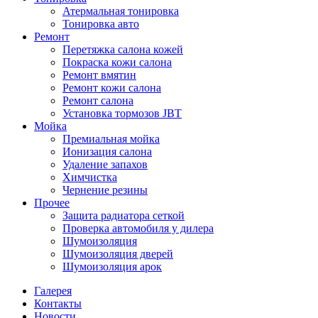
Атермальная тонировка
Тонировка авто
Ремонт
Перетяжка салона кожей
Покраска кожи салона
Ремонт вмятин
Ремонт кожи салона
Ремонт салона
Установка тормозов JBT
Мойка
Премиальная мойка
Ионизация салона
Удаление запахов
Химчистка
Чернение резины
Прочее
Защита радиатора сеткой
Проверка автомобиля у дилера
Шумоизоляция
Шумоизоляция дверей
Шумоизоляция арок
Галерея
Контакты
Новости