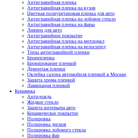
Антигравийная пленка
Антигравийная пленка на кузов
Цветная полиуретановая пленка для авто
Антигравийная пленка на лобовое стекло
Антигравийная пленка на фары
Ливреи для авто
Антигравийное покрытие
Антигравийная пленка на мотоцикл
Антигравийная пленка на велосипед
Типы антигравийной пленки
Бронепленка
Бронирование пленкой
Демонтаж пленки
Оклейка салона автомобиля пленкой в Москве
Защита хрома пленкой
Ламинация пленкой
Керамика
Антидождь
Жидкое стекло
Защита интерьера авто
Керамическое покрытие
Полировка
Полировка дисков
Полировка лобового стекла
Полировка фар