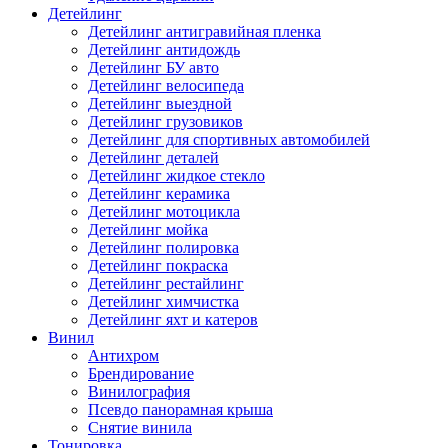
Детейлинг
Детейлинг антигравийная пленка
Детейлинг антидождь
Детейлинг БУ авто
Детейлинг велосипеда
Детейлинг выездной
Детейлинг грузовиков
Детейлинг для спортивных автомобилей
Детейлинг деталей
Детейлинг жидкое стекло
Детейлинг керамика
Детейлинг мотоцикла
Детейлинг мойка
Детейлинг полировка
Детейлинг покраска
Детейлинг рестайлинг
Детейлинг химчистка
Детейлинг яхт и катеров
Винил
Антихром
Брендирование
Винилография
Псевдо панорамная крыша
Снятие винила
Тонировка