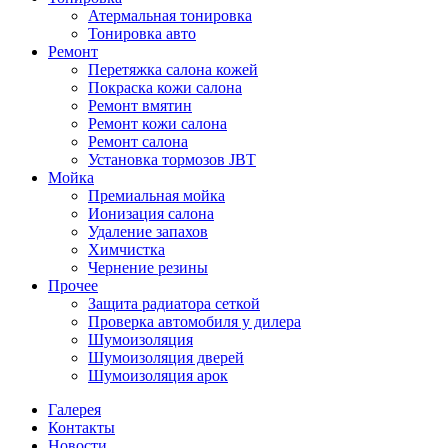
Атермальная тонировка
Тонировка авто
Ремонт
Перетяжка салона кожей
Покраска кожи салона
Ремонт вмятин
Ремонт кожи салона
Ремонт салона
Установка тормозов JBT
Мойка
Премиальная мойка
Ионизация салона
Удаление запахов
Химчистка
Чернение резины
Прочее
Защита радиатора сеткой
Проверка автомобиля у дилера
Шумоизоляция
Шумоизоляция дверей
Шумоизоляция арок
Галерея
Контакты
Новости