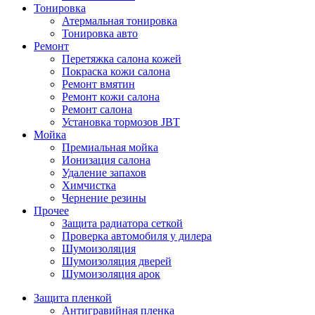
Тонировка
Атермальная тонировка
Тонировка авто
Ремонт
Перетяжка салона кожей
Покраска кожи салона
Ремонт вмятин
Ремонт кожи салона
Ремонт салона
Установка тормозов JBT
Мойка
Премиальная мойка
Ионизация салона
Удаление запахов
Химчистка
Чернение резины
Прочее
Защита радиатора сеткой
Проверка автомобиля у дилера
Шумоизоляция
Шумоизоляция дверей
Шумоизоляция арок
Защита пленкой
Антигравийная пленка