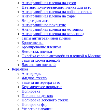
Антигравийная пленка на кузов
Цветная полиуретановая пленка для авто
Антигравийная пленка на лобовое стекло
Антигравийная пленка на фары
Ливреи для авто
Антигравийное покрытие
Антигравийная пленка на мотоцикл
Антигравийная пленка на велосипед
Типы антигравийной пленки
Бронепленка
Бронирование пленкой
Демонтаж пленки
Оклейка салона автомобиля пленкой в Москве
Защита хрома пленкой
Ламинация пленкой
Керамика
Антидождь
Жидкое стекло
Защита интерьера авто
Керамическое покрытие
Полировка
Полировка дисков
Полировка лобового стекла
Полировка фар
Удаление царапин