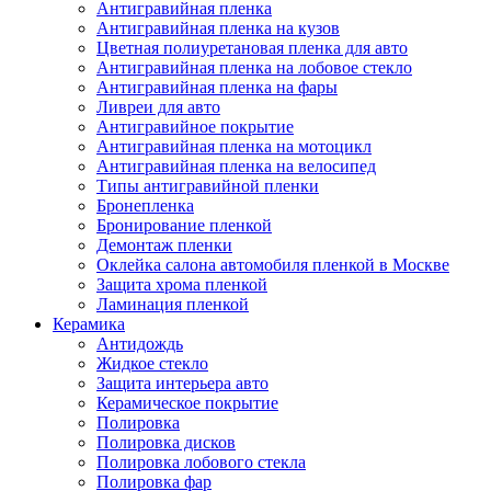
Антигравийная пленка
Антигравийная пленка на кузов
Цветная полиуретановая пленка для авто
Антигравийная пленка на лобовое стекло
Антигравийная пленка на фары
Ливреи для авто
Антигравийное покрытие
Антигравийная пленка на мотоцикл
Антигравийная пленка на велосипед
Типы антигравийной пленки
Бронепленка
Бронирование пленкой
Демонтаж пленки
Оклейка салона автомобиля пленкой в Москве
Защита хрома пленкой
Ламинация пленкой
Керамика
Антидождь
Жидкое стекло
Защита интерьера авто
Керамическое покрытие
Полировка
Полировка дисков
Полировка лобового стекла
Полировка фар