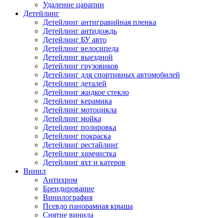
Удаление царапин
Детейлинг
Детейлинг антигравийная пленка
Детейлинг антидождь
Детейлинг БУ авто
Детейлинг велосипеда
Детейлинг выездной
Детейлинг грузовиков
Детейлинг для спортивных автомобилей
Детейлинг деталей
Детейлинг жидкое стекло
Детейлинг керамика
Детейлинг мотоцикла
Детейлинг мойка
Детейлинг полировка
Детейлинг покраска
Детейлинг рестайлинг
Детейлинг химчистка
Детейлинг яхт и катеров
Винил
Антихром
Брендирование
Винилография
Псевдо панорамная крыша
Снятие винила