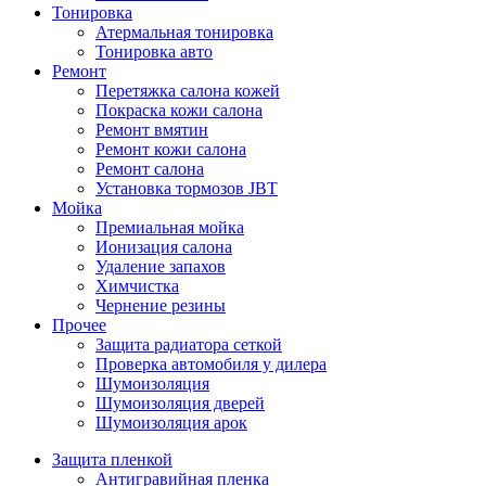
Тонировка
Атермальная тонировка
Тонировка авто
Ремонт
Перетяжка салона кожей
Покраска кожи салона
Ремонт вмятин
Ремонт кожи салона
Ремонт салона
Установка тормозов JBT
Мойка
Премиальная мойка
Ионизация салона
Удаление запахов
Химчистка
Чернение резины
Прочее
Защита радиатора сеткой
Проверка автомобиля у дилера
Шумоизоляция
Шумоизоляция дверей
Шумоизоляция арок
Защита пленкой
Антигравийная пленка