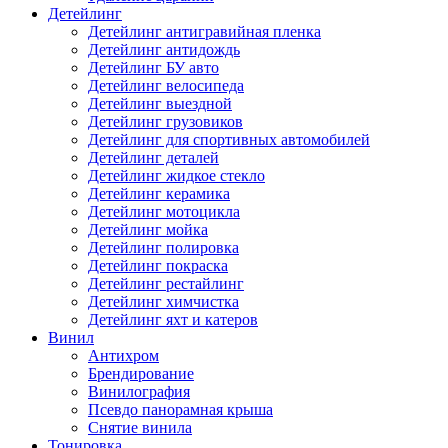
Детейлинг
Детейлинг антигравийная пленка
Детейлинг антидождь
Детейлинг БУ авто
Детейлинг велосипеда
Детейлинг выездной
Детейлинг грузовиков
Детейлинг для спортивных автомобилей
Детейлинг деталей
Детейлинг жидкое стекло
Детейлинг керамика
Детейлинг мотоцикла
Детейлинг мойка
Детейлинг полировка
Детейлинг покраска
Детейлинг рестайлинг
Детейлинг химчистка
Детейлинг яхт и катеров
Винил
Антихром
Брендирование
Винилография
Псевдо панорамная крыша
Снятие винила
Тонировка