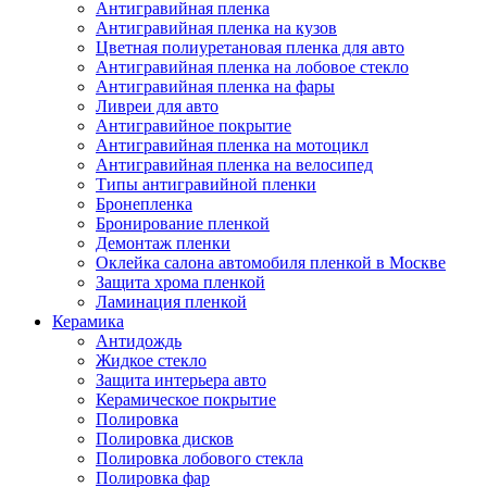
Антигравийная пленка
Антигравийная пленка на кузов
Цветная полиуретановая пленка для авто
Антигравийная пленка на лобовое стекло
Антигравийная пленка на фары
Ливреи для авто
Антигравийное покрытие
Антигравийная пленка на мотоцикл
Антигравийная пленка на велосипед
Типы антигравийной пленки
Бронепленка
Бронирование пленкой
Демонтаж пленки
Оклейка салона автомобиля пленкой в Москве
Защита хрома пленкой
Ламинация пленкой
Керамика
Антидождь
Жидкое стекло
Защита интерьера авто
Керамическое покрытие
Полировка
Полировка дисков
Полировка лобового стекла
Полировка фар