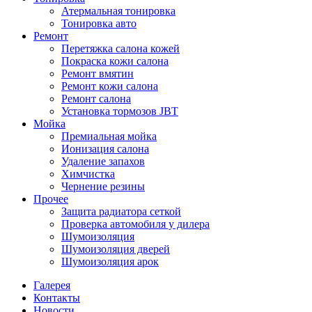
Атермальная тонировка
Тонировка авто
Ремонт
Перетяжка салона кожей
Покраска кожи салона
Ремонт вмятин
Ремонт кожи салона
Ремонт салона
Установка тормозов JBT
Мойка
Премиальная мойка
Ионизация салона
Удаление запахов
Химчистка
Чернение резины
Прочее
Защита радиатора сеткой
Проверка автомобиля у дилера
Шумоизоляция
Шумоизоляция дверей
Шумоизоляция арок
Галерея
Контакты
Новости