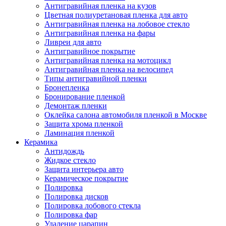
Антигравийная пленка на кузов
Цветная полиуретановая пленка для авто
Антигравийная пленка на лобовое стекло
Антигравийная пленка на фары
Ливреи для авто
Антигравийное покрытие
Антигравийная пленка на мотоцикл
Антигравийная пленка на велосипед
Типы антигравийной пленки
Бронепленка
Бронирование пленкой
Демонтаж пленки
Оклейка салона автомобиля пленкой в Москве
Защита хрома пленкой
Ламинация пленкой
Керамика
Антидождь
Жидкое стекло
Защита интерьера авто
Керамическое покрытие
Полировка
Полировка дисков
Полировка лобового стекла
Полировка фар
Удаление царапин