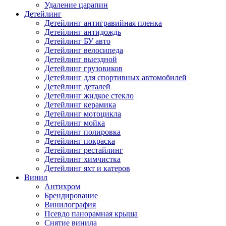
Удаление царапин
Детейлинг
Детейлинг антигравийная пленка
Детейлинг антидождь
Детейлинг БУ авто
Детейлинг велосипеда
Детейлинг выездной
Детейлинг грузовиков
Детейлинг для спортивных автомобилей
Детейлинг деталей
Детейлинг жидкое стекло
Детейлинг керамика
Детейлинг мотоцикла
Детейлинг мойка
Детейлинг полировка
Детейлинг покраска
Детейлинг рестайлинг
Детейлинг химчистка
Детейлинг яхт и катеров
Винил
Антихром
Брендирование
Винилография
Псевдо панорамная крыша
Снятие винила