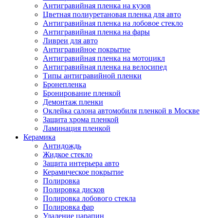
Антигравийная пленка на кузов
Цветная полиуретановая пленка для авто
Антигравийная пленка на лобовое стекло
Антигравийная пленка на фары
Ливреи для авто
Антигравийное покрытие
Антигравийная пленка на мотоцикл
Антигравийная пленка на велосипед
Типы антигравийной пленки
Бронепленка
Бронирование пленкой
Демонтаж пленки
Оклейка салона автомобиля пленкой в Москве
Защита хрома пленкой
Ламинация пленкой
Керамика
Антидождь
Жидкое стекло
Защита интерьера авто
Керамическое покрытие
Полировка
Полировка дисков
Полировка лобового стекла
Полировка фар
Удаление царапин