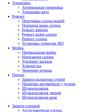
Тонировка
Атермальная тонировка
Тонировка авто
Ремонт
Перетяжка салона кожей
Покраска кожи салона
Ремонт вмятин
Ремонт кожи салона
Ремонт салона
Установка тормозов JBT
Мойка
Премиальная мойка
Ионизация салона
Удаление запахов
Химчистка
Чернение резины
Прочее
Защита радиатора сеткой
Проверка автомобиля у дилера
Шумоизоляция
Шумоизоляция дверей
Шумоизоляция арок
Защита пленкой
Антигравийная пленка