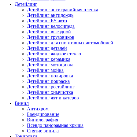
Детейлинг
Детейлинг антигравийная пленка
Детейлинг антидождь
Детейлинг БУ авто
Детейлинг велосипеда
Детейлинг выездной
Детейлинг грузовиков
Детейлинг для спортивных автомобилей
Детейлинг деталей
Детейлинг жидкое стекло
Детейлинг керамика
Детейлинг мотоцикла
Детейлинг мойка
Детейлинг полировка
Детейлинг покраска
Детейлинг рестайлинг
Детейлинг химчистка
Детейлинг яхт и катеров
Винил
Антихром
Брендирование
Винилография
Псевдо панорамная крыша
Снятие винила
Тонировка