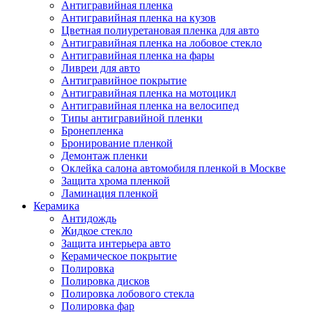
Антигравийная пленка
Антигравийная пленка на кузов
Цветная полиуретановая пленка для авто
Антигравийная пленка на лобовое стекло
Антигравийная пленка на фары
Ливреи для авто
Антигравийное покрытие
Антигравийная пленка на мотоцикл
Антигравийная пленка на велосипед
Типы антигравийной пленки
Бронепленка
Бронирование пленкой
Демонтаж пленки
Оклейка салона автомобиля пленкой в Москве
Защита хрома пленкой
Ламинация пленкой
Керамика
Антидождь
Жидкое стекло
Защита интерьера авто
Керамическое покрытие
Полировка
Полировка дисков
Полировка лобового стекла
Полировка фар