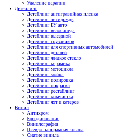
Удаление царапин
Детейлинг
Детейлинг антигравийная пленка
Детейлинг антидождь
Детейлинг БУ авто
Детейлинг велосипеда
Детейлинг выездной
Детейлинг грузовиков
Детейлинг для спортивных автомобилей
Детейлинг деталей
Детейлинг жидкое стекло
Детейлинг керамика
Детейлинг мотоцикла
Детейлинг мойка
Детейлинг полировка
Детейлинг покраска
Детейлинг рестайлинг
Детейлинг химчистка
Детейлинг яхт и катеров
Винил
Антихром
Брендирование
Винилография
Псевдо панорамная крыша
Снятие винила