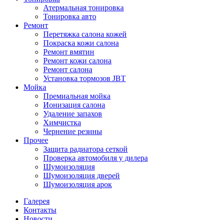
Атермальная тонировка
Тонировка авто
Ремонт
Перетяжка салона кожей
Покраска кожи салона
Ремонт вмятин
Ремонт кожи салона
Ремонт салона
Установка тормозов JBT
Мойка
Премиальная мойка
Ионизация салона
Удаление запахов
Химчистка
Чернение резины
Прочее
Защита радиатора сеткой
Проверка автомобиля у дилера
Шумоизоляция
Шумоизоляция дверей
Шумоизоляция арок
Галерея
Контакты
Новости