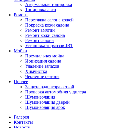
Атермальная тонировка
Тонировка авто
Ремонт
Перетяжка салона кожей
Покраска кожи салона
Ремонт вмятин
Ремонт кожи салона
Ремонт салона
Установка тормозов JBT
Мойка
Премиальная мойка
Ионизация салона
Удаление запахов
Химчистка
Чернение резины
Прочее
Защита радиатора сеткой
Проверка автомобиля у дилера
Шумоизоляция
Шумоизоляция дверей
Шумоизоляция арок
Галерея
Контакты
Новости