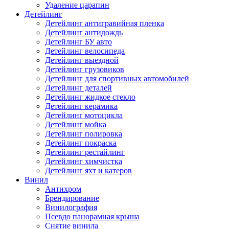
Удаление царапин
Детейлинг
Детейлинг антигравийная пленка
Детейлинг антидождь
Детейлинг БУ авто
Детейлинг велосипеда
Детейлинг выездной
Детейлинг грузовиков
Детейлинг для спортивных автомобилей
Детейлинг деталей
Детейлинг жидкое стекло
Детейлинг керамика
Детейлинг мотоцикла
Детейлинг мойка
Детейлинг полировка
Детейлинг покраска
Детейлинг рестайлинг
Детейлинг химчистка
Детейлинг яхт и катеров
Винил
Антихром
Брендирование
Винилография
Псевдо панорамная крыша
Снятие винила