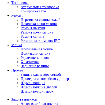
Тонировка
Атермальная тонировка
Тонировка авто
Ремонт
Перетяжка салона кожей
Покраска кожи салона
Ремонт вмятин
Ремонт кожи салона
Ремонт салона
Установка тормозов JBT
Мойка
Премиальная мойка
Ионизация салона
Удаление запахов
Химчистка
Чернение резины
Прочее
Защита радиатора сеткой
Проверка автомобиля у дилера
Шумоизоляция
Шумоизоляция дверей
Шумоизоляция арок
Защита пленкой
Антигравийная пленка