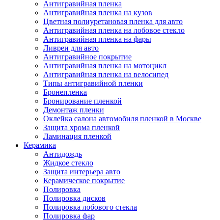
Антигравийная пленка
Антигравийная пленка на кузов
Цветная полиуретановая пленка для авто
Антигравийная пленка на лобовое стекло
Антигравийная пленка на фары
Ливреи для авто
Антигравийное покрытие
Антигравийная пленка на мотоцикл
Антигравийная пленка на велосипед
Типы антигравийной пленки
Бронепленка
Бронирование пленкой
Демонтаж пленки
Оклейка салона автомобиля пленкой в Москве
Защита хрома пленкой
Ламинация пленкой
Керамика
Антидождь
Жидкое стекло
Защита интерьера авто
Керамическое покрытие
Полировка
Полировка дисков
Полировка лобового стекла
Полировка фар