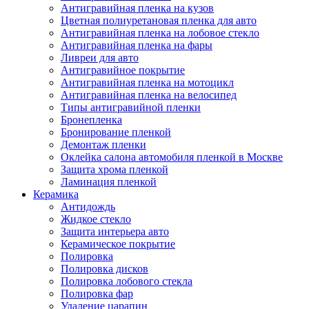
Антигравийная пленка на кузов
Цветная полиуретановая пленка для авто
Антигравийная пленка на лобовое стекло
Антигравийная пленка на фары
Ливреи для авто
Антигравийное покрытие
Антигравийная пленка на мотоцикл
Антигравийная пленка на велосипед
Типы антигравийной пленки
Бронепленка
Бронирование пленкой
Демонтаж пленки
Оклейка салона автомобиля пленкой в Москве
Защита хрома пленкой
Ламинация пленкой
Керамика
Антидождь
Жидкое стекло
Защита интерьера авто
Керамическое покрытие
Полировка
Полировка дисков
Полировка лобового стекла
Полировка фар
Удаление царапин