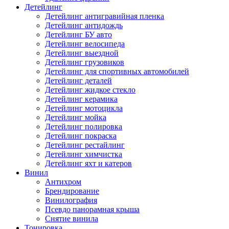
Детейлинг
Детейлинг антигравийная пленка
Детейлинг антидождь
Детейлинг БУ авто
Детейлинг велосипеда
Детейлинг выездной
Детейлинг грузовиков
Детейлинг для спортивных автомобилей
Детейлинг деталей
Детейлинг жидкое стекло
Детейлинг керамика
Детейлинг мотоцикла
Детейлинг мойка
Детейлинг полировка
Детейлинг покраска
Детейлинг рестайлинг
Детейлинг химчистка
Детейлинг яхт и катеров
Винил
Антихром
Брендирование
Винилография
Псевдо панорамная крыша
Снятие винила
Тонировка