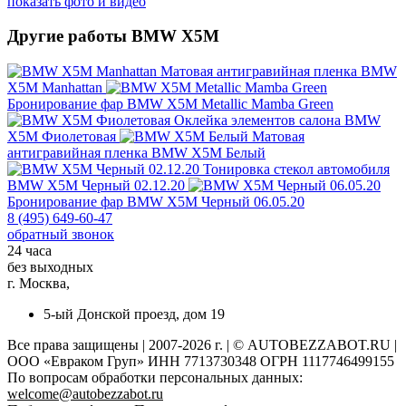
показать фото и видео
Другие работы BMW X5M
Матовая антигравийная пленка
BMW
X5M Manhattan
Бронирование фар
BMW X5M Metallic Mamba Green
Оклейка элементов салона
BMW
X5M Фиолетовая
Матовая
антигравийная пленка
BMW X5M Белый
Тонировка стекол автомобиля
BMW X5M Черный 02.12.20
Бронирование фар
BMW X5M Черный 06.05.20
8 (495) 649-60-47
обратный звонок
24 часа
без выходных
г. Москва,
5-ый Донской проезд, дом 19
Все права защищены | 2007-2026 г. | © AUTOBEZZABOT.RU |
ООО «Евраком Груп» ИНН 7713730348 ОГРН 1117746499155
По вопросам обработки персональных данных:
welcome@autobezzabot.ru