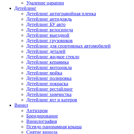
Удаление царапин
Детейлинг
Детейлинг антигравийная пленка
Детейлинг антидождь
Детейлинг БУ авто
Детейлинг велосипеда
Детейлинг выездной
Детейлинг грузовиков
Детейлинг для спортивных автомобилей
Детейлинг деталей
Детейлинг жидкое стекло
Детейлинг керамика
Детейлинг мотоцикла
Детейлинг мойка
Детейлинг полировка
Детейлинг покраска
Детейлинг рестайлинг
Детейлинг химчистка
Детейлинг яхт и катеров
Винил
Антихром
Брендирование
Винилография
Псевдо панорамная крыша
Снятие винила