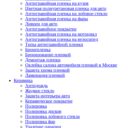
Антигравийная пленка на кузов
Цветная полиуретановая пленка для авто
Антигравийная пленка на лобовое стекло
Антигравийная пленка на фары
Ливреи для авто
Антигравийное покрытие
Антигравийная пленка на мотоцикл
Антигравийная пленка на велосипед
Типы антигравийной пленки
Бронепленка
Бронирование пленкой
Демонтаж пленки
Оклейка салона автомобиля пленкой в Москве
Защита хрома пленкой
Ламинация пленкой
Керамика
Антидождь
Жидкое стекло
Защита интерьера авто
Керамическое покрытие
Полировка
Полировка дисков
Полировка лобового стекла
Полировка фар
Удаление царапин