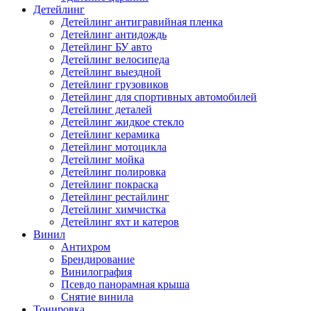
Детейлинг
Детейлинг антигравийная пленка
Детейлинг антидождь
Детейлинг БУ авто
Детейлинг велосипеда
Детейлинг выездной
Детейлинг грузовиков
Детейлинг для спортивных автомобилей
Детейлинг деталей
Детейлинг жидкое стекло
Детейлинг керамика
Детейлинг мотоцикла
Детейлинг мойка
Детейлинг полировка
Детейлинг покраска
Детейлинг рестайлинг
Детейлинг химчистка
Детейлинг яхт и катеров
Винил
Антихром
Брендирование
Винилография
Псевдо панорамная крыша
Снятие винила
Тонировка