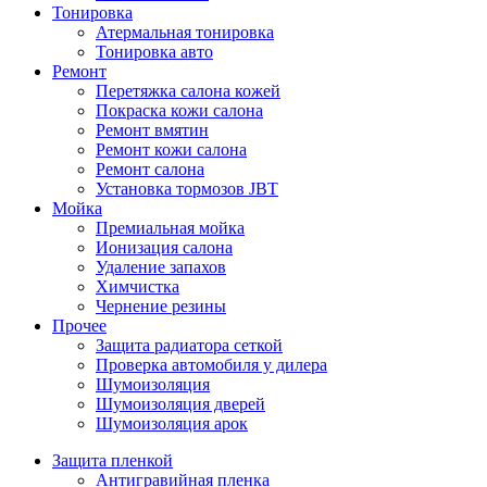
Тонировка
Атермальная тонировка
Тонировка авто
Ремонт
Перетяжка салона кожей
Покраска кожи салона
Ремонт вмятин
Ремонт кожи салона
Ремонт салона
Установка тормозов JBT
Мойка
Премиальная мойка
Ионизация салона
Удаление запахов
Химчистка
Чернение резины
Прочее
Защита радиатора сеткой
Проверка автомобиля у дилера
Шумоизоляция
Шумоизоляция дверей
Шумоизоляция арок
Защита пленкой
Антигравийная пленка