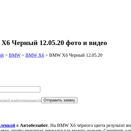
робнее
6 Черный 12.05.20 фото и видео
ой
>
BMW
>
BMW X6
>
BMW X6 Черный 12.05.20
итикой конфиденциальности
пленкой
в
Автобеззабот
. На BMW X6 чёрного цвета результат в
авто, чтобы результат держался как можно дольше. Смотрите, ка