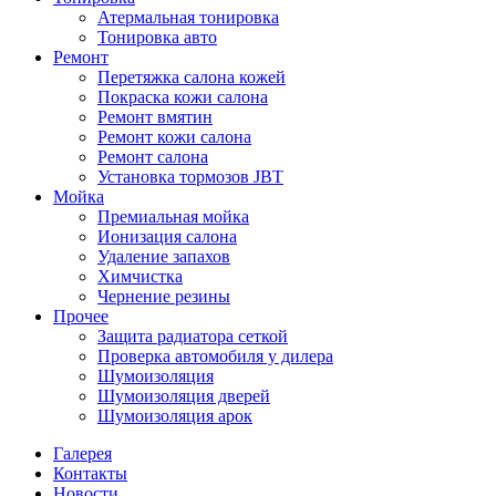
Атермальная тонировка
Тонировка авто
Ремонт
Перетяжка салона кожей
Покраска кожи салона
Ремонт вмятин
Ремонт кожи салона
Ремонт салона
Установка тормозов JBT
Мойка
Премиальная мойка
Ионизация салона
Удаление запахов
Химчистка
Чернение резины
Прочее
Защита радиатора сеткой
Проверка автомобиля у дилера
Шумоизоляция
Шумоизоляция дверей
Шумоизоляция арок
Галерея
Контакты
Новости