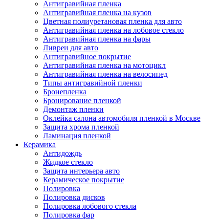
Антигравийная пленка
Антигравийная пленка на кузов
Цветная полиуретановая пленка для авто
Антигравийная пленка на лобовое стекло
Антигравийная пленка на фары
Ливреи для авто
Антигравийное покрытие
Антигравийная пленка на мотоцикл
Антигравийная пленка на велосипед
Типы антигравийной пленки
Бронепленка
Бронирование пленкой
Демонтаж пленки
Оклейка салона автомобиля пленкой в Москве
Защита хрома пленкой
Ламинация пленкой
Керамика
Антидождь
Жидкое стекло
Защита интерьера авто
Керамическое покрытие
Полировка
Полировка дисков
Полировка лобового стекла
Полировка фар