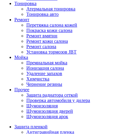
Тонировка
Атермальная тонировка
Тонировка авто
Ремонт
Перетяжка салона кожей
Покраска кожи салона
Ремонт вмятин
Ремонт кожи салона
Ремонт салона
Установка тормозов JBT
Мойка
Премиальная мойка
Ионизация салона
Удаление запахов
Химчистка
Чернение резины
Прочее
Защита радиатора сеткой
Проверка автомобиля у дилера
Шумоизоляция
Шумоизоляция дверей
Шумоизоляция арок
Защита пленкой
Антигравийная пленка