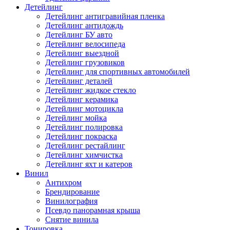
Детейлинг
Детейлинг антигравийная пленка
Детейлинг антидождь
Детейлинг БУ авто
Детейлинг велосипеда
Детейлинг выездной
Детейлинг грузовиков
Детейлинг для спортивных автомобилей
Детейлинг деталей
Детейлинг жидкое стекло
Детейлинг керамика
Детейлинг мотоцикла
Детейлинг мойка
Детейлинг полировка
Детейлинг покраска
Детейлинг рестайлинг
Детейлинг химчистка
Детейлинг яхт и катеров
Винил
Антихром
Брендирование
Винилография
Псевдо панорамная крыша
Снятие винила
Тонировка