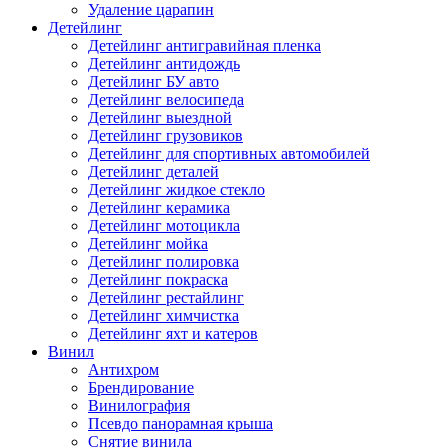
Удаление царапин
Детейлинг
Детейлинг антигравийная пленка
Детейлинг антидождь
Детейлинг БУ авто
Детейлинг велосипеда
Детейлинг выездной
Детейлинг грузовиков
Детейлинг для спортивных автомобилей
Детейлинг деталей
Детейлинг жидкое стекло
Детейлинг керамика
Детейлинг мотоцикла
Детейлинг мойка
Детейлинг полировка
Детейлинг покраска
Детейлинг рестайлинг
Детейлинг химчистка
Детейлинг яхт и катеров
Винил
Антихром
Брендирование
Винилография
Псевдо панорамная крыша
Снятие винила