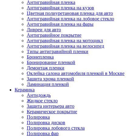
Антигравийная пленка
Антигравийная пленка на кузов
Цветная полиуретановая пленка для авто
Антигравийная пленка на лобовое стекло
Антигравийная пленка на фары
Ливреи для авто
Антигравийное покрытие
Антигравийная пленка на мотоцикл
Антигравийная пленка на велосипед
Типы антигравийной пленки
Бронепленка
Бронирование пленкой
Демонтаж пленки
Оклейка салона автомобиля пленкой в Москве
Защита хрома пленкой
Ламинация пленкой
Керамика
Антидождь
Жидкое стекло
Защита интерьера авто
Керамическое покрытие
Полировка
Полировка дисков
Полировка лобового стекла
Полировка фар