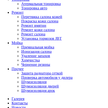
Атермальная тонировка
Тонировка авто
Ремонт
Перетяжка салона кожей
Покраска кожи салона
Ремонт вмятин
Ремонт кожи салона
Ремонт салона
Установка тормозов JBT
Мойка
Премиальная мойка
Ионизация салона
Удаление запахов
Химчистка
Чернение резины
Прочее
Защита радиатора сеткой
Проверка автомобиля у дилера
Шумоизоляция
Шумоизоляция дверей
Шумоизоляция арок
Галерея
Контакты
Новости