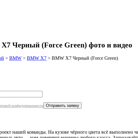
робнее
7 Черный (Force Green) фото и видео
ой
>
BMW
>
BMW X7
>
BMW X7 Черный (Force Green)
итикой конфиденциальности
кт нашей команды. На кузове чёрного цвета всё выполнено чис
оженных авто — нам доверяют машины любого класса. Записывай