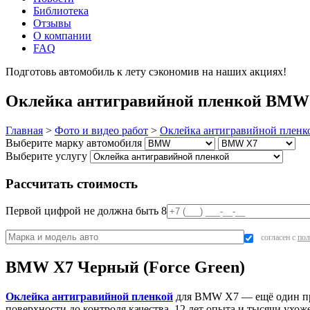
Библиотека
Отзывы
О компании
FAQ
Подготовь автомобиль к лету сэкономив на наших акциях!
под
Оклейка антигравийной пленкой BMW X
Главная
>
Фото и видео работ
>
Оклейка антигравийной пленк
Выберите марку автомобиля
Выберите услугу
Рассчитать стоимость
Первой цифрой не должна быть 8
согласен с
пол
BMW X7 Черный (Force Green)
Оклейка антигравийной пленкой
для BMW X7 — ещё один прое
поверхности до контроля качества. 12 лет опыта и тысячи ух