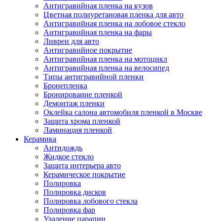
Антигравийная пленка на кузов
Цветная полиуретановая пленка для авто
Антигравийная пленка на лобовое стекло
Антигравийная пленка на фары
Ливреи для авто
Антигравийное покрытие
Антигравийная пленка на мотоцикл
Антигравийная пленка на велосипед
Типы антигравийной пленки
Бронепленка
Бронирование пленкой
Демонтаж пленки
Оклейка салона автомобиля пленкой в Москве
Защита хрома пленкой
Ламинация пленкой
Керамика
Антидождь
Жидкое стекло
Защита интерьера авто
Керамическое покрытие
Полировка
Полировка дисков
Полировка лобового стекла
Полировка фар
Удаление царапин