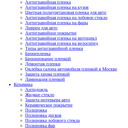
Антигравийная пленка
Антигравийная пленка на кузов
Цветная полиуретановая пленка для авто
Антигравийная пленка на лобовое стекло
Антигравийная пленка на фары
Ливреи для авто
Антигравийное покрытие
Антигравийная пленка на мотоцикл
Антигравийная пленка на велосипед
Типы антигравийной пленки
Бронепленка
Бронирование пленкой
Демонтаж пленки
Оклейка салона автомобиля пленкой в Москве
Защита хрома пленкой
Ламинация пленкой
Керамика
Антидождь
Жидкое стекло
Защита интерьера авто
Керамическое покрытие
Полировка
Полировка дисков
Полировка лобового стекла
Полировка фар