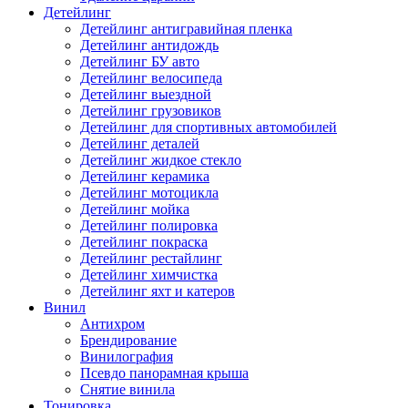
Детейлинг
Детейлинг антигравийная пленка
Детейлинг антидождь
Детейлинг БУ авто
Детейлинг велосипеда
Детейлинг выездной
Детейлинг грузовиков
Детейлинг для спортивных автомобилей
Детейлинг деталей
Детейлинг жидкое стекло
Детейлинг керамика
Детейлинг мотоцикла
Детейлинг мойка
Детейлинг полировка
Детейлинг покраска
Детейлинг рестайлинг
Детейлинг химчистка
Детейлинг яхт и катеров
Винил
Антихром
Брендирование
Винилография
Псевдо панорамная крыша
Снятие винила
Тонировка