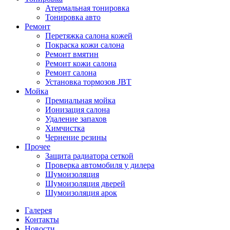
Атермальная тонировка
Тонировка авто
Ремонт
Перетяжка салона кожей
Покраска кожи салона
Ремонт вмятин
Ремонт кожи салона
Ремонт салона
Установка тормозов JBT
Мойка
Премиальная мойка
Ионизация салона
Удаление запахов
Химчистка
Чернение резины
Прочее
Защита радиатора сеткой
Проверка автомобиля у дилера
Шумоизоляция
Шумоизоляция дверей
Шумоизоляция арок
Галерея
Контакты
Новости