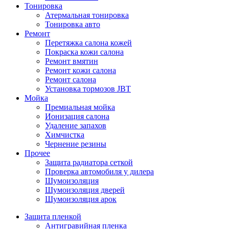
Тонировка
Атермальная тонировка
Тонировка авто
Ремонт
Перетяжка салона кожей
Покраска кожи салона
Ремонт вмятин
Ремонт кожи салона
Ремонт салона
Установка тормозов JBT
Мойка
Премиальная мойка
Ионизация салона
Удаление запахов
Химчистка
Чернение резины
Прочее
Защита радиатора сеткой
Проверка автомобиля у дилера
Шумоизоляция
Шумоизоляция дверей
Шумоизоляция арок
Защита пленкой
Антигравийная пленка