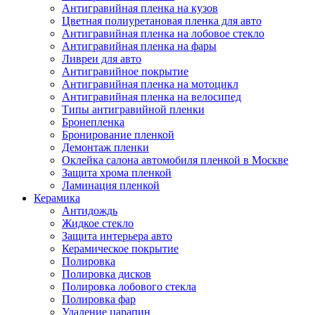
Антигравийная пленка на кузов
Цветная полиуретановая пленка для авто
Антигравийная пленка на лобовое стекло
Антигравийная пленка на фары
Ливреи для авто
Антигравийное покрытие
Антигравийная пленка на мотоцикл
Антигравийная пленка на велосипед
Типы антигравийной пленки
Бронепленка
Бронирование пленкой
Демонтаж пленки
Оклейка салона автомобиля пленкой в Москве
Защита хрома пленкой
Ламинация пленкой
Керамика
Антидождь
Жидкое стекло
Защита интерьера авто
Керамическое покрытие
Полировка
Полировка дисков
Полировка лобового стекла
Полировка фар
Удаление царапин