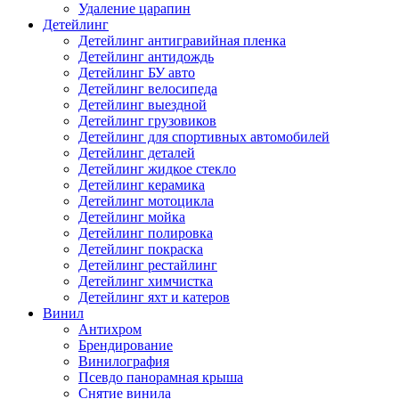
Удаление царапин
Детейлинг
Детейлинг антигравийная пленка
Детейлинг антидождь
Детейлинг БУ авто
Детейлинг велосипеда
Детейлинг выездной
Детейлинг грузовиков
Детейлинг для спортивных автомобилей
Детейлинг деталей
Детейлинг жидкое стекло
Детейлинг керамика
Детейлинг мотоцикла
Детейлинг мойка
Детейлинг полировка
Детейлинг покраска
Детейлинг рестайлинг
Детейлинг химчистка
Детейлинг яхт и катеров
Винил
Антихром
Брендирование
Винилография
Псевдо панорамная крыша
Снятие винила