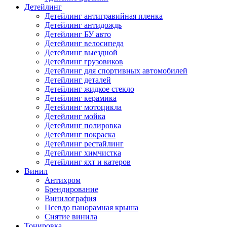
Детейлинг
Детейлинг антигравийная пленка
Детейлинг антидождь
Детейлинг БУ авто
Детейлинг велосипеда
Детейлинг выездной
Детейлинг грузовиков
Детейлинг для спортивных автомобилей
Детейлинг деталей
Детейлинг жидкое стекло
Детейлинг керамика
Детейлинг мотоцикла
Детейлинг мойка
Детейлинг полировка
Детейлинг покраска
Детейлинг рестайлинг
Детейлинг химчистка
Детейлинг яхт и катеров
Винил
Антихром
Брендирование
Винилография
Псевдо панорамная крыша
Снятие винила
Тонировка