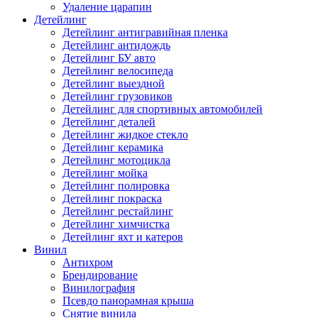
Удаление царапин
Детейлинг
Детейлинг антигравийная пленка
Детейлинг антидождь
Детейлинг БУ авто
Детейлинг велосипеда
Детейлинг выездной
Детейлинг грузовиков
Детейлинг для спортивных автомобилей
Детейлинг деталей
Детейлинг жидкое стекло
Детейлинг керамика
Детейлинг мотоцикла
Детейлинг мойка
Детейлинг полировка
Детейлинг покраска
Детейлинг рестайлинг
Детейлинг химчистка
Детейлинг яхт и катеров
Винил
Антихром
Брендирование
Винилография
Псевдо панорамная крыша
Снятие винила