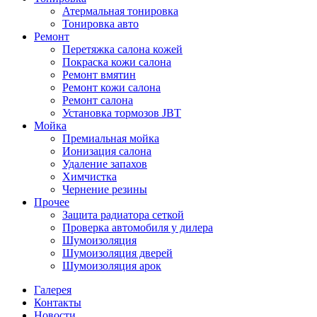
Атермальная тонировка
Тонировка авто
Ремонт
Перетяжка салона кожей
Покраска кожи салона
Ремонт вмятин
Ремонт кожи салона
Ремонт салона
Установка тормозов JBT
Мойка
Премиальная мойка
Ионизация салона
Удаление запахов
Химчистка
Чернение резины
Прочее
Защита радиатора сеткой
Проверка автомобиля у дилера
Шумоизоляция
Шумоизоляция дверей
Шумоизоляция арок
Галерея
Контакты
Новости