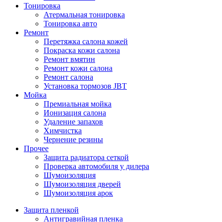
Тонировка
Атермальная тонировка
Тонировка авто
Ремонт
Перетяжка салона кожей
Покраска кожи салона
Ремонт вмятин
Ремонт кожи салона
Ремонт салона
Установка тормозов JBT
Мойка
Премиальная мойка
Ионизация салона
Удаление запахов
Химчистка
Чернение резины
Прочее
Защита радиатора сеткой
Проверка автомобиля у дилера
Шумоизоляция
Шумоизоляция дверей
Шумоизоляция арок
Защита пленкой
Антигравийная пленка