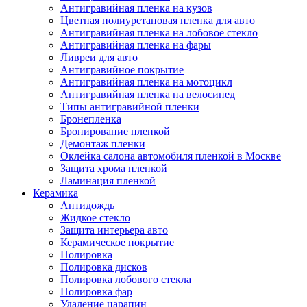
Антигравийная пленка на кузов
Цветная полиуретановая пленка для авто
Антигравийная пленка на лобовое стекло
Антигравийная пленка на фары
Ливреи для авто
Антигравийное покрытие
Антигравийная пленка на мотоцикл
Антигравийная пленка на велосипед
Типы антигравийной пленки
Бронепленка
Бронирование пленкой
Демонтаж пленки
Оклейка салона автомобиля пленкой в Москве
Защита хрома пленкой
Ламинация пленкой
Керамика
Антидождь
Жидкое стекло
Защита интерьера авто
Керамическое покрытие
Полировка
Полировка дисков
Полировка лобового стекла
Полировка фар
Удаление царапин