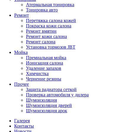
Атермальная тонировка
Тонировка авто
Ремонт
Перетяжка салона кожей
Покраска кожи салона
Ремонт вмятин
Ремонт кожи салона
Ремонт салона
Установка тормозов JBT
Мойка
Премиальная мойка
Ионизация салона
Удаление запахов
Химчистка
Чернение резины
Прочее
Защита радиатора сеткой
Проверка автомобиля у дилера
Шумоизоляция
Шумоизоляция дверей
Шумоизоляция арок
Галерея
Контакты
Новости