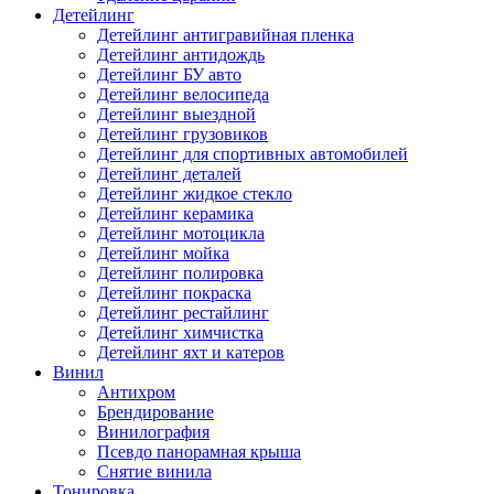
Детейлинг
Детейлинг антигравийная пленка
Детейлинг антидождь
Детейлинг БУ авто
Детейлинг велосипеда
Детейлинг выездной
Детейлинг грузовиков
Детейлинг для спортивных автомобилей
Детейлинг деталей
Детейлинг жидкое стекло
Детейлинг керамика
Детейлинг мотоцикла
Детейлинг мойка
Детейлинг полировка
Детейлинг покраска
Детейлинг рестайлинг
Детейлинг химчистка
Детейлинг яхт и катеров
Винил
Антихром
Брендирование
Винилография
Псевдо панорамная крыша
Снятие винила
Тонировка