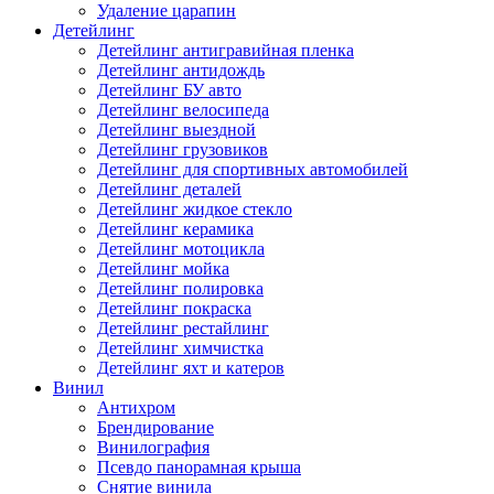
Удаление царапин
Детейлинг
Детейлинг антигравийная пленка
Детейлинг антидождь
Детейлинг БУ авто
Детейлинг велосипеда
Детейлинг выездной
Детейлинг грузовиков
Детейлинг для спортивных автомобилей
Детейлинг деталей
Детейлинг жидкое стекло
Детейлинг керамика
Детейлинг мотоцикла
Детейлинг мойка
Детейлинг полировка
Детейлинг покраска
Детейлинг рестайлинг
Детейлинг химчистка
Детейлинг яхт и катеров
Винил
Антихром
Брендирование
Винилография
Псевдо панорамная крыша
Снятие винила