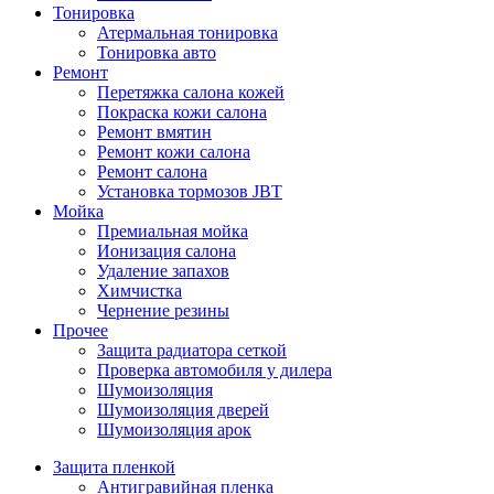
Тонировка
Атермальная тонировка
Тонировка авто
Ремонт
Перетяжка салона кожей
Покраска кожи салона
Ремонт вмятин
Ремонт кожи салона
Ремонт салона
Установка тормозов JBT
Мойка
Премиальная мойка
Ионизация салона
Удаление запахов
Химчистка
Чернение резины
Прочее
Защита радиатора сеткой
Проверка автомобиля у дилера
Шумоизоляция
Шумоизоляция дверей
Шумоизоляция арок
Защита пленкой
Антигравийная пленка