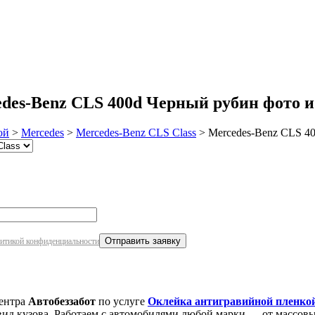
робнее
des-Benz CLS 400d Черный рубин фото и
ой
>
Mercedes
>
Mercedes-Benz CLS Class
>
Mercedes-Benz CLS 4
итикой конфиденциальности
центра
Автобеззабот
по услуге
Оклейка антигравийной пленко
вид кузова. Работаем с автомобилями любой марки — от массовы