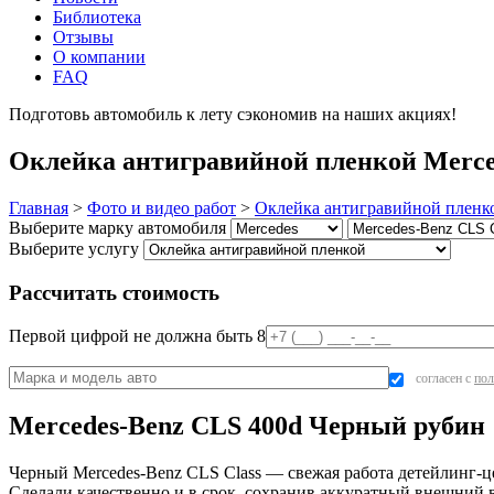
Библиотека
Отзывы
О компании
FAQ
Подготовь автомобиль к лету сэкономив на наших акциях!
под
Оклейка антигравийной пленкой Merce
Главная
>
Фото и видео работ
>
Оклейка антигравийной пленк
Выберите марку автомобиля
Выберите услугу
Рассчитать стоимость
Первой цифрой не должна быть 8
согласен с
пол
Mercedes-Benz CLS 400d Черный рубин
Черный Mercedes-Benz CLS Class — свежая работа детейлинг-
Сделали качественно и в срок, сохранив аккуратный внешний 