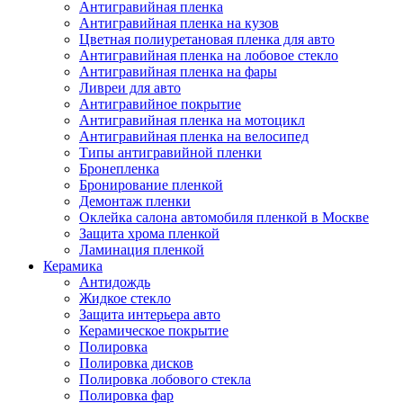
Антигравийная пленка
Антигравийная пленка на кузов
Цветная полиуретановая пленка для авто
Антигравийная пленка на лобовое стекло
Антигравийная пленка на фары
Ливреи для авто
Антигравийное покрытие
Антигравийная пленка на мотоцикл
Антигравийная пленка на велосипед
Типы антигравийной пленки
Бронепленка
Бронирование пленкой
Демонтаж пленки
Оклейка салона автомобиля пленкой в Москве
Защита хрома пленкой
Ламинация пленкой
Керамика
Антидождь
Жидкое стекло
Защита интерьера авто
Керамическое покрытие
Полировка
Полировка дисков
Полировка лобового стекла
Полировка фар