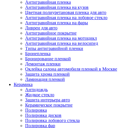
Антигравийная пленка
Антигравийная пленка на кузов
Цветная полиуретановая пленка для авто
Антигравийная пленка на лобовое стекло
Антигравийная пленка на фары
Ливреи для авто
Антигравийное покрытие
Антигравийная пленка на мотоцикл
Антигравийная пленка на велосипед
Типы антигравийной пленки
Бронепленка
Бронирование пленкой
Демонтаж пленки
Оклейка салона автомобиля пленкой в Москве
Защита хрома пленкой
Ламинация пленкой
Керамика
Антидождь
Жидкое стекло
Защита интерьера авто
Керамическое покрытие
Полировка
Полировка дисков
Полировка лобового стекла
Полировка фар