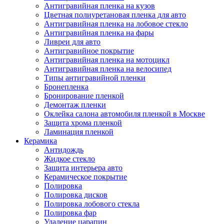
Антигравийная пленка на кузов
Цветная полиуретановая пленка для авто
Антигравийная пленка на лобовое стекло
Антигравийная пленка на фары
Ливреи для авто
Антигравийное покрытие
Антигравийная пленка на мотоцикл
Антигравийная пленка на велосипед
Типы антигравийной пленки
Бронепленка
Бронирование пленкой
Демонтаж пленки
Оклейка салона автомобиля пленкой в Москве
Защита хрома пленкой
Ламинация пленкой
Керамика
Антидождь
Жидкое стекло
Защита интерьера авто
Керамическое покрытие
Полировка
Полировка дисков
Полировка лобового стекла
Полировка фар
Удаление царапин