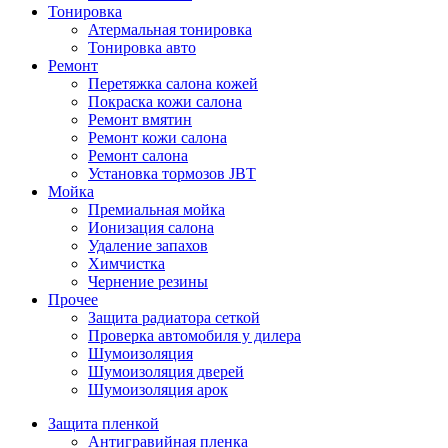
Тонировка
Атермальная тонировка
Тонировка авто
Ремонт
Перетяжка салона кожей
Покраска кожи салона
Ремонт вмятин
Ремонт кожи салона
Ремонт салона
Установка тормозов JBT
Мойка
Премиальная мойка
Ионизация салона
Удаление запахов
Химчистка
Чернение резины
Прочее
Защита радиатора сеткой
Проверка автомобиля у дилера
Шумоизоляция
Шумоизоляция дверей
Шумоизоляция арок
Защита пленкой
Антигравийная пленка