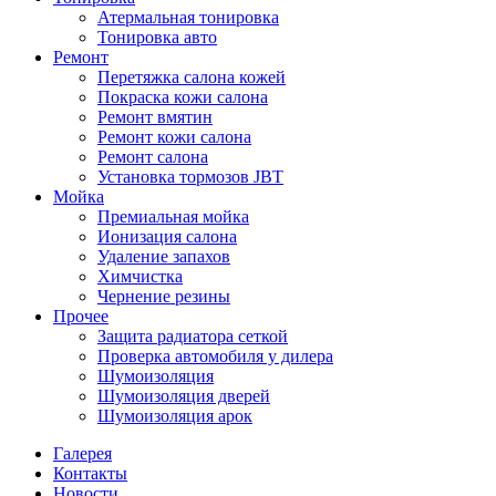
Атермальная тонировка
Тонировка авто
Ремонт
Перетяжка салона кожей
Покраска кожи салона
Ремонт вмятин
Ремонт кожи салона
Ремонт салона
Установка тормозов JBT
Мойка
Премиальная мойка
Ионизация салона
Удаление запахов
Химчистка
Чернение резины
Прочее
Защита радиатора сеткой
Проверка автомобиля у дилера
Шумоизоляция
Шумоизоляция дверей
Шумоизоляция арок
Галерея
Контакты
Новости