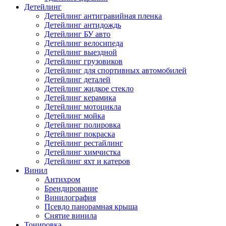
Детейлинг
Детейлинг антигравийная пленка
Детейлинг антидождь
Детейлинг БУ авто
Детейлинг велосипеда
Детейлинг выездной
Детейлинг грузовиков
Детейлинг для спортивных автомобилей
Детейлинг деталей
Детейлинг жидкое стекло
Детейлинг керамика
Детейлинг мотоцикла
Детейлинг мойка
Детейлинг полировка
Детейлинг покраска
Детейлинг рестайлинг
Детейлинг химчистка
Детейлинг яхт и катеров
Винил
Антихром
Брендирование
Винилография
Псевдо панорамная крыша
Снятие винила
Тонировка