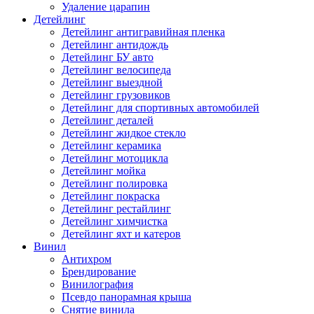
Удаление царапин
Детейлинг
Детейлинг антигравийная пленка
Детейлинг антидождь
Детейлинг БУ авто
Детейлинг велосипеда
Детейлинг выездной
Детейлинг грузовиков
Детейлинг для спортивных автомобилей
Детейлинг деталей
Детейлинг жидкое стекло
Детейлинг керамика
Детейлинг мотоцикла
Детейлинг мойка
Детейлинг полировка
Детейлинг покраска
Детейлинг рестайлинг
Детейлинг химчистка
Детейлинг яхт и катеров
Винил
Антихром
Брендирование
Винилография
Псевдо панорамная крыша
Снятие винила