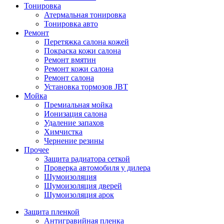
Тонировка
Атермальная тонировка
Тонировка авто
Ремонт
Перетяжка салона кожей
Покраска кожи салона
Ремонт вмятин
Ремонт кожи салона
Ремонт салона
Установка тормозов JBT
Мойка
Премиальная мойка
Ионизация салона
Удаление запахов
Химчистка
Чернение резины
Прочее
Защита радиатора сеткой
Проверка автомобиля у дилера
Шумоизоляция
Шумоизоляция дверей
Шумоизоляция арок
Защита пленкой
Антигравийная пленка