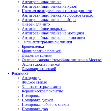
Антигравийная пленка
Антигравийная пленка на кузов
Цветная полиуретановая пленка для авто
Антигравийная пленка на лобовое стекло
Антигравийная пленка на фары
Ливреи для авто
Антигравийное покрытие
Антигравийная пленка на мотоцикл
Антигравийная пленка на велосипед
Типы антигравийной пленки
Бронепленка
Бронирование пленкой
Демонтаж пленки
Оклейка салона автомобиля пленкой в Москве
Защита хрома пленкой
Ламинация пленкой
Керамика
Антидождь
Жидкое стекло
Защита интерьера авто
Керамическое покрытие
Полировка
Полировка дисков
Полировка лобового стекла
Полировка фар