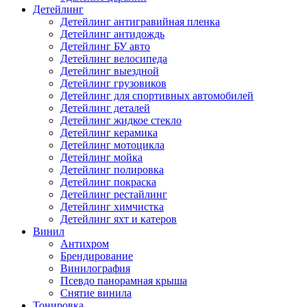
Детейлинг
Детейлинг антигравийная пленка
Детейлинг антидождь
Детейлинг БУ авто
Детейлинг велосипеда
Детейлинг выездной
Детейлинг грузовиков
Детейлинг для спортивных автомобилей
Детейлинг деталей
Детейлинг жидкое стекло
Детейлинг керамика
Детейлинг мотоцикла
Детейлинг мойка
Детейлинг полировка
Детейлинг покраска
Детейлинг рестайлинг
Детейлинг химчистка
Детейлинг яхт и катеров
Винил
Антихром
Брендирование
Винилография
Псевдо панорамная крыша
Снятие винила
Тонировка