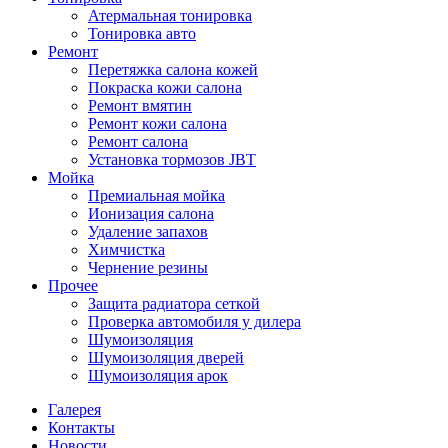
Атермальная тонировка
Тонировка авто
Ремонт
Перетяжка салона кожей
Покраска кожи салона
Ремонт вмятин
Ремонт кожи салона
Ремонт салона
Установка тормозов JBT
Мойка
Премиальная мойка
Ионизация салона
Удаление запахов
Химчистка
Чернение резины
Прочее
Защита радиатора сеткой
Проверка автомобиля у дилера
Шумоизоляция
Шумоизоляция дверей
Шумоизоляция арок
Галерея
Контакты
Новости