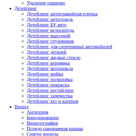
Удаление царапин
Детейлинг
Детейлинг антигравийная пленка
Детейлинг антидождь
Детейлинг БУ авто
Детейлинг велосипеда
Детейлинг выездной
Детейлинг грузовиков
Детейлинг для спортивных автомобилей
Детейлинг деталей
Детейлинг жидкое стекло
Детейлинг керамика
Детейлинг мотоцикла
Детейлинг мойка
Детейлинг полировка
Детейлинг покраска
Детейлинг рестайлинг
Детейлинг химчистка
Детейлинг яхт и катеров
Винил
Антихром
Брендирование
Винилография
Псевдо панорамная крыша
Снятие винила