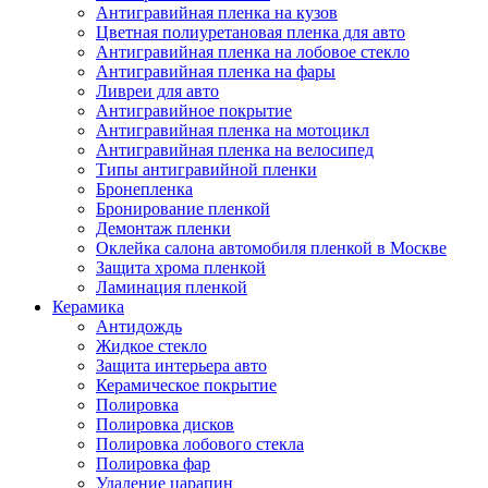
Антигравийная пленка на кузов
Цветная полиуретановая пленка для авто
Антигравийная пленка на лобовое стекло
Антигравийная пленка на фары
Ливреи для авто
Антигравийное покрытие
Антигравийная пленка на мотоцикл
Антигравийная пленка на велосипед
Типы антигравийной пленки
Бронепленка
Бронирование пленкой
Демонтаж пленки
Оклейка салона автомобиля пленкой в Москве
Защита хрома пленкой
Ламинация пленкой
Керамика
Антидождь
Жидкое стекло
Защита интерьера авто
Керамическое покрытие
Полировка
Полировка дисков
Полировка лобового стекла
Полировка фар
Удаление царапин