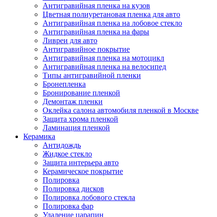
Антигравийная пленка на кузов
Цветная полиуретановая пленка для авто
Антигравийная пленка на лобовое стекло
Антигравийная пленка на фары
Ливреи для авто
Антигравийное покрытие
Антигравийная пленка на мотоцикл
Антигравийная пленка на велосипед
Типы антигравийной пленки
Бронепленка
Бронирование пленкой
Демонтаж пленки
Оклейка салона автомобиля пленкой в Москве
Защита хрома пленкой
Ламинация пленкой
Керамика
Антидождь
Жидкое стекло
Защита интерьера авто
Керамическое покрытие
Полировка
Полировка дисков
Полировка лобового стекла
Полировка фар
Удаление царапин