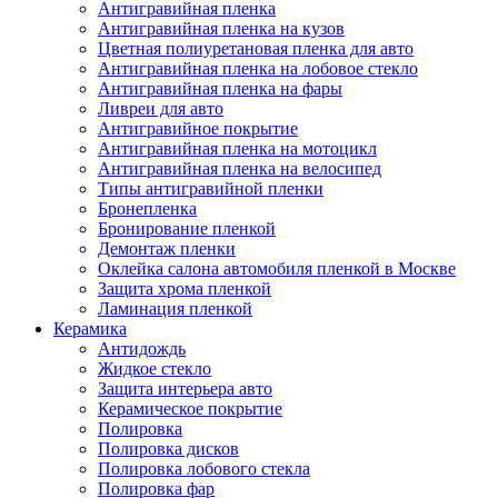
Антигравийная пленка
Антигравийная пленка на кузов
Цветная полиуретановая пленка для авто
Антигравийная пленка на лобовое стекло
Антигравийная пленка на фары
Ливреи для авто
Антигравийное покрытие
Антигравийная пленка на мотоцикл
Антигравийная пленка на велосипед
Типы антигравийной пленки
Бронепленка
Бронирование пленкой
Демонтаж пленки
Оклейка салона автомобиля пленкой в Москве
Защита хрома пленкой
Ламинация пленкой
Керамика
Антидождь
Жидкое стекло
Защита интерьера авто
Керамическое покрытие
Полировка
Полировка дисков
Полировка лобового стекла
Полировка фар