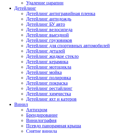
Удаление царапин
Детейлинг
Детейлинг антигравийная пленка
Детейлинг антидождь
Детейлинг БУ авто
Детейлинг велосипеда
Детейлинг выездной
Детейлинг грузовиков
Детейлинг для спортивных автомобилей
Детейлинг деталей
Детейлинг жидкое стекло
Детейлинг керамика
Детейлинг мотоцикла
Детейлинг мойка
Детейлинг полировка
Детейлинг покраска
Детейлинг рестайлинг
Детейлинг химчистка
Детейлинг яхт и катеров
Винил
Антихром
Брендирование
Винилография
Псевдо панорамная крыша
Снятие винила