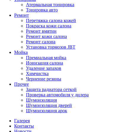
Атермальная тонировка
Тонировка авто
Ремонт
Перетяжка салона кожей
Покраска кожи салона
Ремонт вмятин
Ремонт кожи салона
Ремонт салона
Установка тормозов JBT
Мойка
Премиальная мойка
Ионизация салона
Удаление запахов
Химчистка
Чернение резины
Прочее
Защита радиатора сеткой
Проверка автомобиля у дилера
Шумоизоляция
Шумоизоляция дверей
Шумоизоляция арок
Галерея
Контакты
Новости