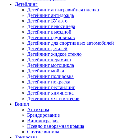
Детейлинг
Детейлинг антигравийная пленка
Детейлинг антидождь
Детейлинг БУ авто
Детейлинг велосипеда
Детейлинг выездной
Детейлинг грузовиков
Детейлинг для спортивных автомобилей
Детейлинг деталей
Детейлинг жидкое стекло
Детейлинг керамика
Детейлинг мотоцикла
Детейлинг мойка
Детейлинг полировка
Детейлинг покраска
Детейлинг рестайлинг
Детейлинг химчистка
Детейлинг яхт и катеров
Винил
Антихром
Брендирование
Винилография
Псевдо панорамная крыша
Снятие винила
Тонировка