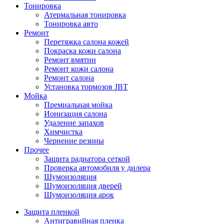
Тонировка
Атермальная тонировка
Тонировка авто
Ремонт
Перетяжка салона кожей
Покраска кожи салона
Ремонт вмятин
Ремонт кожи салона
Ремонт салона
Установка тормозов JBT
Мойка
Премиальная мойка
Ионизация салона
Удаление запахов
Химчистка
Чернение резины
Прочее
Защита радиатора сеткой
Проверка автомобиля у дилера
Шумоизоляция
Шумоизоляция дверей
Шумоизоляция арок
Защита пленкой
Антигравийная пленка