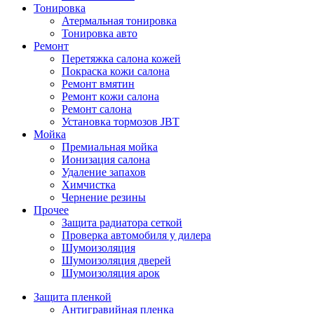
Тонировка
Атермальная тонировка
Тонировка авто
Ремонт
Перетяжка салона кожей
Покраска кожи салона
Ремонт вмятин
Ремонт кожи салона
Ремонт салона
Установка тормозов JBT
Мойка
Премиальная мойка
Ионизация салона
Удаление запахов
Химчистка
Чернение резины
Прочее
Защита радиатора сеткой
Проверка автомобиля у дилера
Шумоизоляция
Шумоизоляция дверей
Шумоизоляция арок
Защита пленкой
Антигравийная пленка