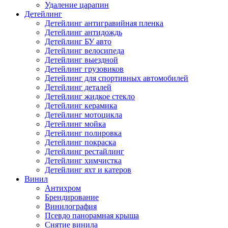
Удаление царапин
Детейлинг
Детейлинг антигравийная пленка
Детейлинг антидождь
Детейлинг БУ авто
Детейлинг велосипеда
Детейлинг выездной
Детейлинг грузовиков
Детейлинг для спортивных автомобилей
Детейлинг деталей
Детейлинг жидкое стекло
Детейлинг керамика
Детейлинг мотоцикла
Детейлинг мойка
Детейлинг полировка
Детейлинг покраска
Детейлинг рестайлинг
Детейлинг химчистка
Детейлинг яхт и катеров
Винил
Антихром
Брендирование
Винилография
Псевдо панорамная крыша
Снятие винила