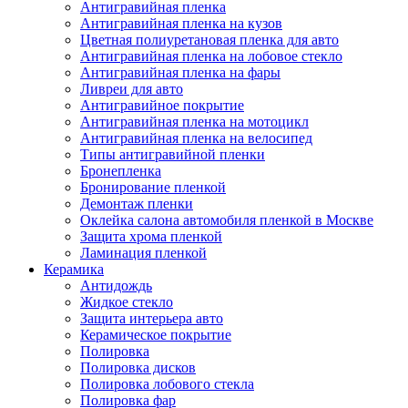
Антигравийная пленка
Антигравийная пленка на кузов
Цветная полиуретановая пленка для авто
Антигравийная пленка на лобовое стекло
Антигравийная пленка на фары
Ливреи для авто
Антигравийное покрытие
Антигравийная пленка на мотоцикл
Антигравийная пленка на велосипед
Типы антигравийной пленки
Бронепленка
Бронирование пленкой
Демонтаж пленки
Оклейка салона автомобиля пленкой в Москве
Защита хрома пленкой
Ламинация пленкой
Керамика
Антидождь
Жидкое стекло
Защита интерьера авто
Керамическое покрытие
Полировка
Полировка дисков
Полировка лобового стекла
Полировка фар