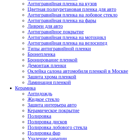
Антигравийная пленка на кузов
Цветная полиуретановая пленка для авто
Антигравийная пленка на лобовое стекло
Антигравийная пленка на фары
Ливреи для авто
Антигравийное покрытие
Антигравийная пленка на мотоцикл
Антигравийная пленка на велосипед
Типы антигравийной пленки
Бронепленка
Бронирование пленкой
Демонтаж пленки
Оклейка салона автомобиля пленкой в Москве
Защита хрома пленкой
Ламинация пленкой
Керамика
Антидождь
Жидкое стекло
Защита интерьера авто
Керамическое покрытие
Полировка
Полировка дисков
Полировка лобового стекла
Полировка фар
Удаление царапин