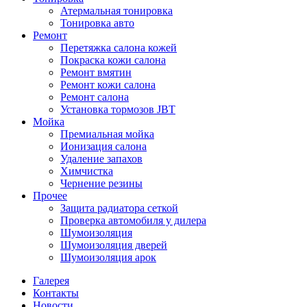
Атермальная тонировка
Тонировка авто
Ремонт
Перетяжка салона кожей
Покраска кожи салона
Ремонт вмятин
Ремонт кожи салона
Ремонт салона
Установка тормозов JBT
Мойка
Премиальная мойка
Ионизация салона
Удаление запахов
Химчистка
Чернение резины
Прочее
Защита радиатора сеткой
Проверка автомобиля у дилера
Шумоизоляция
Шумоизоляция дверей
Шумоизоляция арок
Галерея
Контакты
Новости