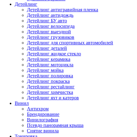
Детейлинг
Детейлинг антигравийная пленка
Детейлинг антидождь
Детейлинг БУ авто
Детейлинг велосипеда
Детейлинг выездной
Детейлинг грузовиков
Детейлинг для спортивных автомобилей
Детейлинг деталей
Детейлинг жидкое стекло
Детейлинг керамика
Детейлинг мотоцикла
Детейлинг мойка
Детейлинг полировка
Детейлинг покраска
Детейлинг рестайлинг
Детейлинг химчистка
Детейлинг яхт и катеров
Винил
Антихром
Брендирование
Винилография
Псевдо панорамная крыша
Снятие винила
Тонировка