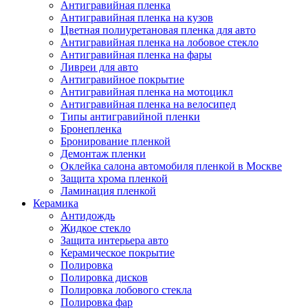
Антигравийная пленка
Антигравийная пленка на кузов
Цветная полиуретановая пленка для авто
Антигравийная пленка на лобовое стекло
Антигравийная пленка на фары
Ливреи для авто
Антигравийное покрытие
Антигравийная пленка на мотоцикл
Антигравийная пленка на велосипед
Типы антигравийной пленки
Бронепленка
Бронирование пленкой
Демонтаж пленки
Оклейка салона автомобиля пленкой в Москве
Защита хрома пленкой
Ламинация пленкой
Керамика
Антидождь
Жидкое стекло
Защита интерьера авто
Керамическое покрытие
Полировка
Полировка дисков
Полировка лобового стекла
Полировка фар