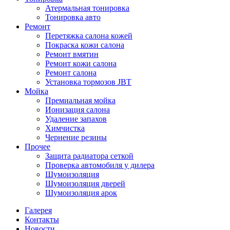
Атермальная тонировка
Тонировка авто
Ремонт
Перетяжка салона кожей
Покраска кожи салона
Ремонт вмятин
Ремонт кожи салона
Ремонт салона
Установка тормозов JBT
Мойка
Премиальная мойка
Ионизация салона
Удаление запахов
Химчистка
Чернение резины
Прочее
Защита радиатора сеткой
Проверка автомобиля у дилера
Шумоизоляция
Шумоизоляция дверей
Шумоизоляция арок
Галерея
Контакты
Новости