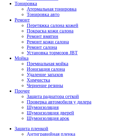
Тонировка
Атермальная тонировка
Тонировка авто
Ремонт
Перетяжка салона кожей
Покраска кожи салона
Ремонт вмятин
Ремонт кожи салона
Ремонт салона
Установка тормозов JBT
Мойка
Премиальная мойка
Ионизация салона
Удаление запахов
Химчистка
Чернение резины
Прочее
Защита радиатора сеткой
Проверка автомобиля у дилера
Шумоизоляция
Шумоизоляция дверей
Шумоизоляция арок
Защита пленкой
Антигравийная пленка