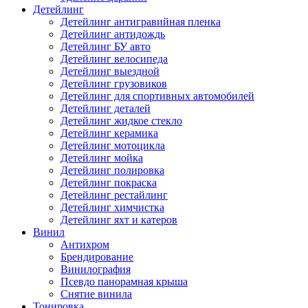
Детейлинг
Детейлинг антигравийная пленка
Детейлинг антидождь
Детейлинг БУ авто
Детейлинг велосипеда
Детейлинг выездной
Детейлинг грузовиков
Детейлинг для спортивных автомобилей
Детейлинг деталей
Детейлинг жидкое стекло
Детейлинг керамика
Детейлинг мотоцикла
Детейлинг мойка
Детейлинг полировка
Детейлинг покраска
Детейлинг рестайлинг
Детейлинг химчистка
Детейлинг яхт и катеров
Винил
Антихром
Брендирование
Винилография
Псевдо панорамная крыша
Снятие винила
Тонировка