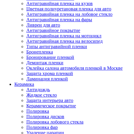
Антигравийная пленка на кузов
Цветная полиуретановая пленка для авто
Антигравийная пленка на лобовое стекло
Антигравийная пленка на фары
Ливреи для авто
Антигравийное покрытие
Антигравийная пленка на мотоцикл
Антигравийная пленка на велосипед
Типы антигравийной пленки
Бронепленка
Бронирование пленкой
Демонтаж пленки
Оклейка салона автомобиля пленкой в Москве
Защита хрома пленкой
Ламинация пленкой
Керамика
Антидождь
Жидкое стекло
Защита интерьера авто
Керамическое покрытие
Полировка
Полировка дисков
Полировка лобового стекла
Полировка фар
Удаление царапин