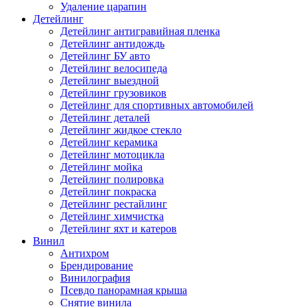
Удаление царапин
Детейлинг
Детейлинг антигравийная пленка
Детейлинг антидождь
Детейлинг БУ авто
Детейлинг велосипеда
Детейлинг выездной
Детейлинг грузовиков
Детейлинг для спортивных автомобилей
Детейлинг деталей
Детейлинг жидкое стекло
Детейлинг керамика
Детейлинг мотоцикла
Детейлинг мойка
Детейлинг полировка
Детейлинг покраска
Детейлинг рестайлинг
Детейлинг химчистка
Детейлинг яхт и катеров
Винил
Антихром
Брендирование
Винилография
Псевдо панорамная крыша
Снятие винила