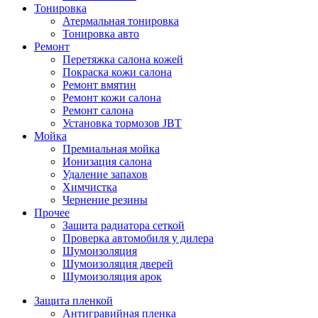
Тонировка
Атермальная тонировка
Тонировка авто
Ремонт
Перетяжка салона кожей
Покраска кожи салона
Ремонт вмятин
Ремонт кожи салона
Ремонт салона
Установка тормозов JBT
Мойка
Премиальная мойка
Ионизация салона
Удаление запахов
Химчистка
Чернение резины
Прочее
Защита радиатора сеткой
Проверка автомобиля у дилера
Шумоизоляция
Шумоизоляция дверей
Шумоизоляция арок
Защита пленкой
Антигравийная пленка