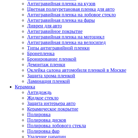
Антигравийная пленка на кузов
Цветная полиуретановая пленка для авто
Антигравийная пленка на лобовое стекло
Антигравийная пленка на фары
Ливреи для авто
Антигравийное покрытие
Антигравийная пленка на мотоцикл
Антигравийная пленка на велосипед
Типы антигравийной пленки
Бронепленка
Бронирование пленкой
Демонтаж пленки
Оклейка салона автомобиля пленкой в Москве
Защита хрома пленкой
Ламинация пленкой
Керамика
Антидождь
Жидкое стекло
Защита интерьера авто
Керамическое покрытие
Полировка
Полировка дисков
Полировка лобового стекла
Полировка фар
Удаление царапин