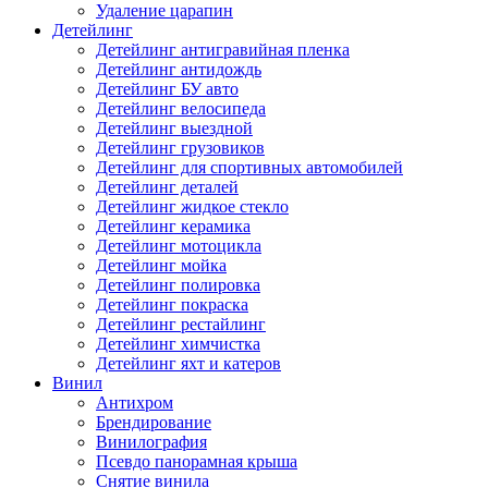
Удаление царапин
Детейлинг
Детейлинг антигравийная пленка
Детейлинг антидождь
Детейлинг БУ авто
Детейлинг велосипеда
Детейлинг выездной
Детейлинг грузовиков
Детейлинг для спортивных автомобилей
Детейлинг деталей
Детейлинг жидкое стекло
Детейлинг керамика
Детейлинг мотоцикла
Детейлинг мойка
Детейлинг полировка
Детейлинг покраска
Детейлинг рестайлинг
Детейлинг химчистка
Детейлинг яхт и катеров
Винил
Антихром
Брендирование
Винилография
Псевдо панорамная крыша
Снятие винила