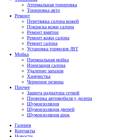
Атермальная тонировка
Тонировка авто
Ремонт
Перетяжка салона кожей
Покраска кожи салона
Ремонт вмятин
Ремонт кожи салона
Ремонт салона
Установка тормозов JBT
Мойка
Премиальная мойка
Ионизация салона
Удаление запахов
Химчистка
Чернение резины
Прочее
Защита радиатора сеткой
Проверка автомобиля у дилера
Шумоизоляция
Шумоизоляция дверей
Шумоизоляция арок
Галерея
Контакты
Новости