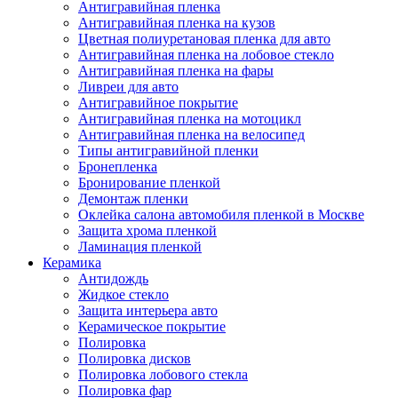
Антигравийная пленка
Антигравийная пленка на кузов
Цветная полиуретановая пленка для авто
Антигравийная пленка на лобовое стекло
Антигравийная пленка на фары
Ливреи для авто
Антигравийное покрытие
Антигравийная пленка на мотоцикл
Антигравийная пленка на велосипед
Типы антигравийной пленки
Бронепленка
Бронирование пленкой
Демонтаж пленки
Оклейка салона автомобиля пленкой в Москве
Защита хрома пленкой
Ламинация пленкой
Керамика
Антидождь
Жидкое стекло
Защита интерьера авто
Керамическое покрытие
Полировка
Полировка дисков
Полировка лобового стекла
Полировка фар