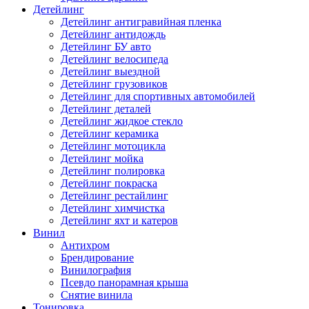
Детейлинг
Детейлинг антигравийная пленка
Детейлинг антидождь
Детейлинг БУ авто
Детейлинг велосипеда
Детейлинг выездной
Детейлинг грузовиков
Детейлинг для спортивных автомобилей
Детейлинг деталей
Детейлинг жидкое стекло
Детейлинг керамика
Детейлинг мотоцикла
Детейлинг мойка
Детейлинг полировка
Детейлинг покраска
Детейлинг рестайлинг
Детейлинг химчистка
Детейлинг яхт и катеров
Винил
Антихром
Брендирование
Винилография
Псевдо панорамная крыша
Снятие винила
Тонировка