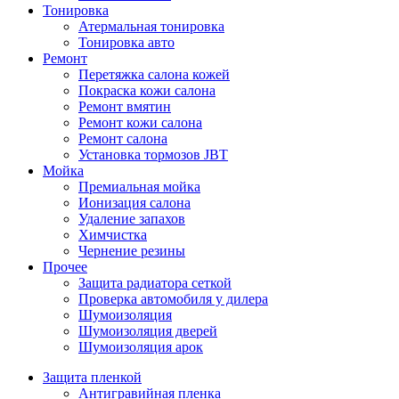
Тонировка
Атермальная тонировка
Тонировка авто
Ремонт
Перетяжка салона кожей
Покраска кожи салона
Ремонт вмятин
Ремонт кожи салона
Ремонт салона
Установка тормозов JBT
Мойка
Премиальная мойка
Ионизация салона
Удаление запахов
Химчистка
Чернение резины
Прочее
Защита радиатора сеткой
Проверка автомобиля у дилера
Шумоизоляция
Шумоизоляция дверей
Шумоизоляция арок
Защита пленкой
Антигравийная пленка