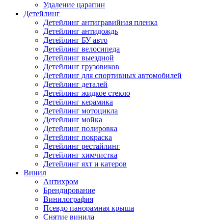
Удаление царапин
Детейлинг
Детейлинг антигравийная пленка
Детейлинг антидождь
Детейлинг БУ авто
Детейлинг велосипеда
Детейлинг выездной
Детейлинг грузовиков
Детейлинг для спортивных автомобилей
Детейлинг деталей
Детейлинг жидкое стекло
Детейлинг керамика
Детейлинг мотоцикла
Детейлинг мойка
Детейлинг полировка
Детейлинг покраска
Детейлинг рестайлинг
Детейлинг химчистка
Детейлинг яхт и катеров
Винил
Антихром
Брендирование
Винилография
Псевдо панорамная крыша
Снятие винила