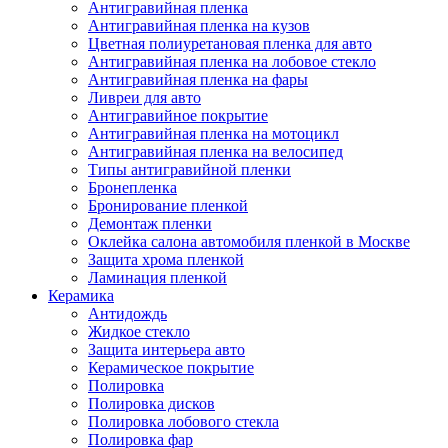
Антигравийная пленка
Антигравийная пленка на кузов
Цветная полиуретановая пленка для авто
Антигравийная пленка на лобовое стекло
Антигравийная пленка на фары
Ливреи для авто
Антигравийное покрытие
Антигравийная пленка на мотоцикл
Антигравийная пленка на велосипед
Типы антигравийной пленки
Бронепленка
Бронирование пленкой
Демонтаж пленки
Оклейка салона автомобиля пленкой в Москве
Защита хрома пленкой
Ламинация пленкой
Керамика
Антидождь
Жидкое стекло
Защита интерьера авто
Керамическое покрытие
Полировка
Полировка дисков
Полировка лобового стекла
Полировка фар