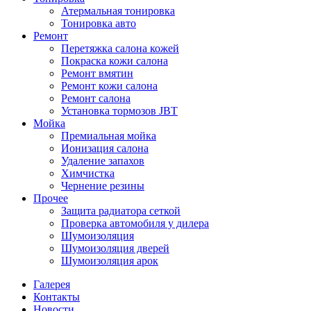
Атермальная тонировка
Тонировка авто
Ремонт
Перетяжка салона кожей
Покраска кожи салона
Ремонт вмятин
Ремонт кожи салона
Ремонт салона
Установка тормозов JBT
Мойка
Премиальная мойка
Ионизация салона
Удаление запахов
Химчистка
Чернение резины
Прочее
Защита радиатора сеткой
Проверка автомобиля у дилера
Шумоизоляция
Шумоизоляция дверей
Шумоизоляция арок
Галерея
Контакты
Новости