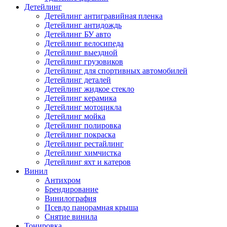
Детейлинг
Детейлинг антигравийная пленка
Детейлинг антидождь
Детейлинг БУ авто
Детейлинг велосипеда
Детейлинг выездной
Детейлинг грузовиков
Детейлинг для спортивных автомобилей
Детейлинг деталей
Детейлинг жидкое стекло
Детейлинг керамика
Детейлинг мотоцикла
Детейлинг мойка
Детейлинг полировка
Детейлинг покраска
Детейлинг рестайлинг
Детейлинг химчистка
Детейлинг яхт и катеров
Винил
Антихром
Брендирование
Винилография
Псевдо панорамная крыша
Снятие винила
Тонировка