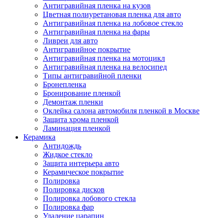
Антигравийная пленка на кузов
Цветная полиуретановая пленка для авто
Антигравийная пленка на лобовое стекло
Антигравийная пленка на фары
Ливреи для авто
Антигравийное покрытие
Антигравийная пленка на мотоцикл
Антигравийная пленка на велосипед
Типы антигравийной пленки
Бронепленка
Бронирование пленкой
Демонтаж пленки
Оклейка салона автомобиля пленкой в Москве
Защита хрома пленкой
Ламинация пленкой
Керамика
Антидождь
Жидкое стекло
Защита интерьера авто
Керамическое покрытие
Полировка
Полировка дисков
Полировка лобового стекла
Полировка фар
Удаление царапин