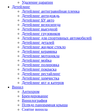
Удаление царапин
Детейлинг
Детейлинг антигравийная пленка
Детейлинг антидождь
Детейлинг БУ авто
Детейлинг велосипеда
Детейлинг выездной
Детейлинг грузовиков
Детейлинг для спортивных автомобилей
Детейлинг деталей
Детейлинг жидкое стекло
Детейлинг керамика
Детейлинг мотоцикла
Детейлинг мойка
Детейлинг полировка
Детейлинг покраска
Детейлинг рестайлинг
Детейлинг химчистка
Детейлинг яхт и катеров
Винил
Антихром
Брендирование
Винилография
Псевдо панорамная крыша
Снятие винила