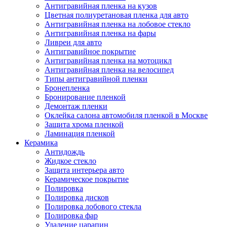
Антигравийная пленка на кузов
Цветная полиуретановая пленка для авто
Антигравийная пленка на лобовое стекло
Антигравийная пленка на фары
Ливреи для авто
Антигравийное покрытие
Антигравийная пленка на мотоцикл
Антигравийная пленка на велосипед
Типы антигравийной пленки
Бронепленка
Бронирование пленкой
Демонтаж пленки
Оклейка салона автомобиля пленкой в Москве
Защита хрома пленкой
Ламинация пленкой
Керамика
Антидождь
Жидкое стекло
Защита интерьера авто
Керамическое покрытие
Полировка
Полировка дисков
Полировка лобового стекла
Полировка фар
Удаление царапин