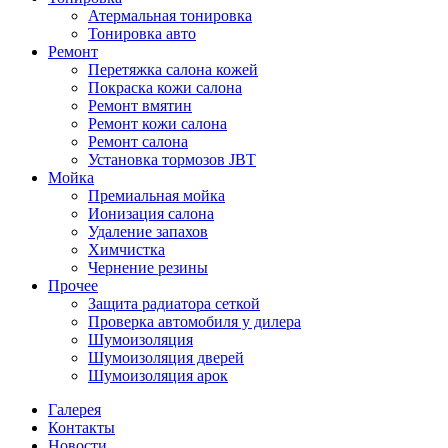
Атермальная тонировка
Тонировка авто
Ремонт
Перетяжка салона кожей
Покраска кожи салона
Ремонт вмятин
Ремонт кожи салона
Ремонт салона
Установка тормозов JBT
Мойка
Премиальная мойка
Ионизация салона
Удаление запахов
Химчистка
Чернение резины
Прочее
Защита радиатора сеткой
Проверка автомобиля у дилера
Шумоизоляция
Шумоизоляция дверей
Шумоизоляция арок
Галерея
Контакты
Новости