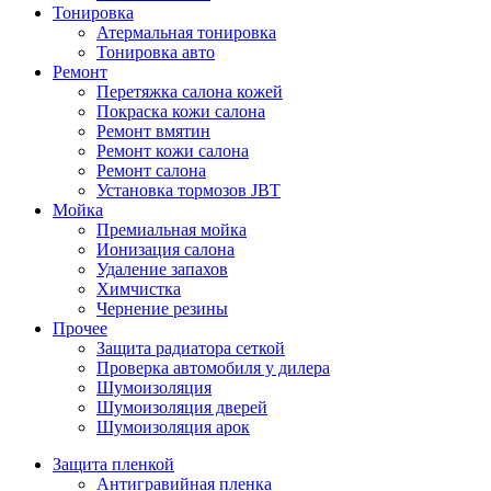
Тонировка
Атермальная тонировка
Тонировка авто
Ремонт
Перетяжка салона кожей
Покраска кожи салона
Ремонт вмятин
Ремонт кожи салона
Ремонт салона
Установка тормозов JBT
Мойка
Премиальная мойка
Ионизация салона
Удаление запахов
Химчистка
Чернение резины
Прочее
Защита радиатора сеткой
Проверка автомобиля у дилера
Шумоизоляция
Шумоизоляция дверей
Шумоизоляция арок
Защита пленкой
Антигравийная пленка