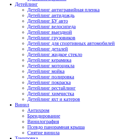
Детейлинг
Детейлинг антигравийная пленка
Детейлинг антидождь
Детейлинг БУ авто
Детейлинг велосипеда
Детейлинг выездной
Детейлинг грузовиков
Детейлинг для спортивных автомобилей
Детейлинг деталей
Детейлинг жидкое стекло
Детейлинг керамика
Детейлинг мотоцикла
Детейлинг мойка
Детейлинг полировка
Детейлинг покраска
Детейлинг рестайлинг
Детейлинг химчистка
Детейлинг яхт и катеров
Винил
Антихром
Брендирование
Винилография
Псевдо панорамная крыша
Снятие винила
Тонировка