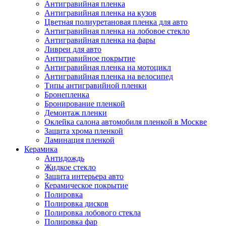
Антигравийная пленка
Антигравийная пленка на кузов
Цветная полиуретановая пленка для авто
Антигравийная пленка на лобовое стекло
Антигравийная пленка на фары
Ливреи для авто
Антигравийное покрытие
Антигравийная пленка на мотоцикл
Антигравийная пленка на велосипед
Типы антигравийной пленки
Бронепленка
Бронирование пленкой
Демонтаж пленки
Оклейка салона автомобиля пленкой в Москве
Защита хрома пленкой
Ламинация пленкой
Керамика
Антидождь
Жидкое стекло
Защита интерьера авто
Керамическое покрытие
Полировка
Полировка дисков
Полировка лобового стекла
Полировка фар