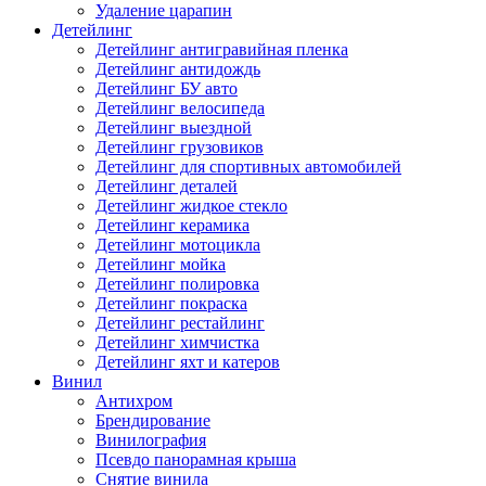
Удаление царапин
Детейлинг
Детейлинг антигравийная пленка
Детейлинг антидождь
Детейлинг БУ авто
Детейлинг велосипеда
Детейлинг выездной
Детейлинг грузовиков
Детейлинг для спортивных автомобилей
Детейлинг деталей
Детейлинг жидкое стекло
Детейлинг керамика
Детейлинг мотоцикла
Детейлинг мойка
Детейлинг полировка
Детейлинг покраска
Детейлинг рестайлинг
Детейлинг химчистка
Детейлинг яхт и катеров
Винил
Антихром
Брендирование
Винилография
Псевдо панорамная крыша
Снятие винила