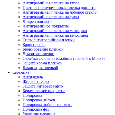
Антигравийная пленка на кузов
Цветная полиуретановая пленка для авто
Антигравийная пленка на лобовое стекло
Антигравийная пленка на фары
Ливреи для авто
Антигравийное покрытие
Антигравийная пленка на мотоцикл
Антигравийная пленка на велосипед
Типы антигравийной пленки
Бронепленка
Бронирование пленкой
Демонтаж пленки
Оклейка салона автомобиля пленкой в Москве
Защита хрома пленкой
Ламинация пленкой
Керамика
Антидождь
Жидкое стекло
Защита интерьера авто
Керамическое покрытие
Полировка
Полировка дисков
Полировка лобового стекла
Полировка фар
Удаление царапин