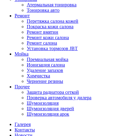
Атермальная тонировка
Тонировка авто
Ремонт
Перетяжка салона кожей
Покраска кожи салона
Ремонт вмятин
Ремонт кожи салона
Ремонт салона
Установка тормозов JBT
Мойка
Премиальная мойка
Ионизация салона
Удаление запахов
Химчистка
Чернение резины
Прочее
Защита радиатора сеткой
Проверка автомобиля у дилера
Шумоизоляция
Шумоизоляция дверей
Шумоизоляция арок
Галерея
Контакты
Новости