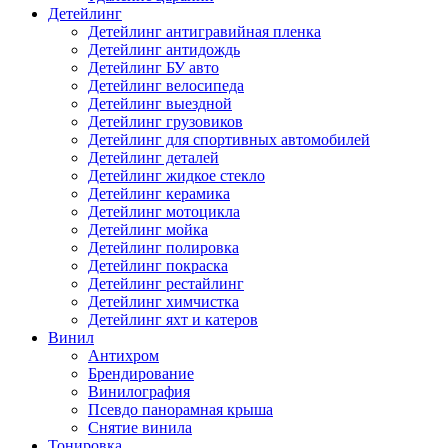
Детейлинг
Детейлинг антигравийная пленка
Детейлинг антидождь
Детейлинг БУ авто
Детейлинг велосипеда
Детейлинг выездной
Детейлинг грузовиков
Детейлинг для спортивных автомобилей
Детейлинг деталей
Детейлинг жидкое стекло
Детейлинг керамика
Детейлинг мотоцикла
Детейлинг мойка
Детейлинг полировка
Детейлинг покраска
Детейлинг рестайлинг
Детейлинг химчистка
Детейлинг яхт и катеров
Винил
Антихром
Брендирование
Винилография
Псевдо панорамная крыша
Снятие винила
Тонировка