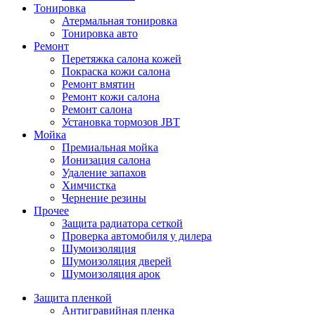
Тонировка
Атермальная тонировка
Тонировка авто
Ремонт
Перетяжка салона кожей
Покраска кожи салона
Ремонт вмятин
Ремонт кожи салона
Ремонт салона
Установка тормозов JBT
Мойка
Премиальная мойка
Ионизация салона
Удаление запахов
Химчистка
Чернение резины
Прочее
Защита радиатора сеткой
Проверка автомобиля у дилера
Шумоизоляция
Шумоизоляция дверей
Шумоизоляция арок
Защита пленкой
Антигравийная пленка