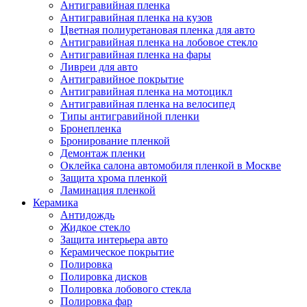
Антигравийная пленка
Антигравийная пленка на кузов
Цветная полиуретановая пленка для авто
Антигравийная пленка на лобовое стекло
Антигравийная пленка на фары
Ливреи для авто
Антигравийное покрытие
Антигравийная пленка на мотоцикл
Антигравийная пленка на велосипед
Типы антигравийной пленки
Бронепленка
Бронирование пленкой
Демонтаж пленки
Оклейка салона автомобиля пленкой в Москве
Защита хрома пленкой
Ламинация пленкой
Керамика
Антидождь
Жидкое стекло
Защита интерьера авто
Керамическое покрытие
Полировка
Полировка дисков
Полировка лобового стекла
Полировка фар