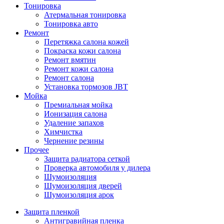
Тонировка
Атермальная тонировка
Тонировка авто
Ремонт
Перетяжка салона кожей
Покраска кожи салона
Ремонт вмятин
Ремонт кожи салона
Ремонт салона
Установка тормозов JBT
Мойка
Премиальная мойка
Ионизация салона
Удаление запахов
Химчистка
Чернение резины
Прочее
Защита радиатора сеткой
Проверка автомобиля у дилера
Шумоизоляция
Шумоизоляция дверей
Шумоизоляция арок
Защита пленкой
Антигравийная пленка