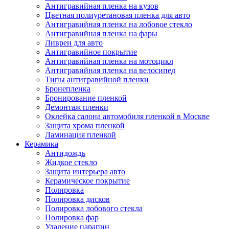
Антигравийная пленка на кузов
Цветная полиуретановая пленка для авто
Антигравийная пленка на лобовое стекло
Антигравийная пленка на фары
Ливреи для авто
Антигравийное покрытие
Антигравийная пленка на мотоцикл
Антигравийная пленка на велосипед
Типы антигравийной пленки
Бронепленка
Бронирование пленкой
Демонтаж пленки
Оклейка салона автомобиля пленкой в Москве
Защита хрома пленкой
Ламинация пленкой
Керамика
Антидождь
Жидкое стекло
Защита интерьера авто
Керамическое покрытие
Полировка
Полировка дисков
Полировка лобового стекла
Полировка фар
Удаление царапин