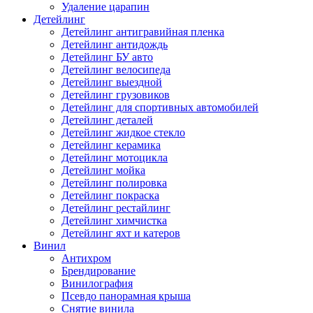
Удаление царапин
Детейлинг
Детейлинг антигравийная пленка
Детейлинг антидождь
Детейлинг БУ авто
Детейлинг велосипеда
Детейлинг выездной
Детейлинг грузовиков
Детейлинг для спортивных автомобилей
Детейлинг деталей
Детейлинг жидкое стекло
Детейлинг керамика
Детейлинг мотоцикла
Детейлинг мойка
Детейлинг полировка
Детейлинг покраска
Детейлинг рестайлинг
Детейлинг химчистка
Детейлинг яхт и катеров
Винил
Антихром
Брендирование
Винилография
Псевдо панорамная крыша
Снятие винила