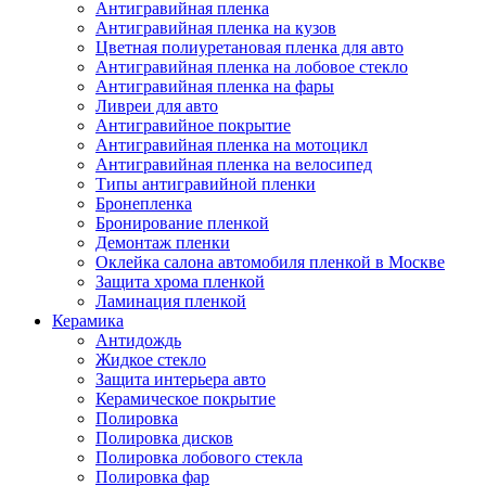
Антигравийная пленка
Антигравийная пленка на кузов
Цветная полиуретановая пленка для авто
Антигравийная пленка на лобовое стекло
Антигравийная пленка на фары
Ливреи для авто
Антигравийное покрытие
Антигравийная пленка на мотоцикл
Антигравийная пленка на велосипед
Типы антигравийной пленки
Бронепленка
Бронирование пленкой
Демонтаж пленки
Оклейка салона автомобиля пленкой в Москве
Защита хрома пленкой
Ламинация пленкой
Керамика
Антидождь
Жидкое стекло
Защита интерьера авто
Керамическое покрытие
Полировка
Полировка дисков
Полировка лобового стекла
Полировка фар