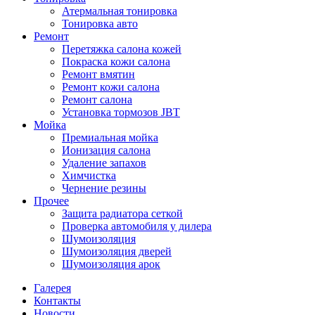
Атермальная тонировка
Тонировка авто
Ремонт
Перетяжка салона кожей
Покраска кожи салона
Ремонт вмятин
Ремонт кожи салона
Ремонт салона
Установка тормозов JBT
Мойка
Премиальная мойка
Ионизация салона
Удаление запахов
Химчистка
Чернение резины
Прочее
Защита радиатора сеткой
Проверка автомобиля у дилера
Шумоизоляция
Шумоизоляция дверей
Шумоизоляция арок
Галерея
Контакты
Новости