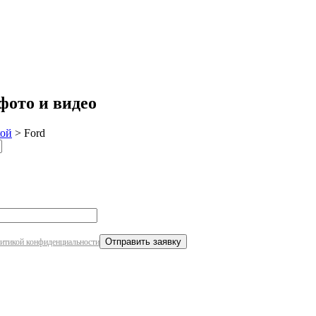
робнее
фото и видео
кой
>
Ford
итикой конфиденциальности