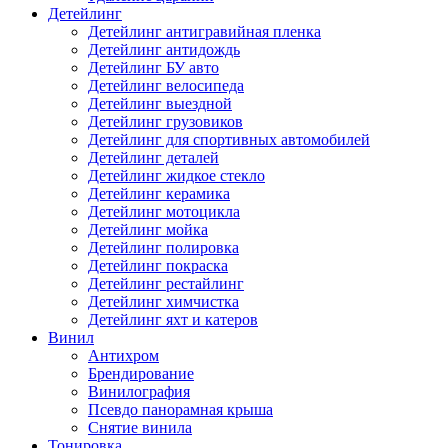
Детейлинг
Детейлинг антигравийная пленка
Детейлинг антидождь
Детейлинг БУ авто
Детейлинг велосипеда
Детейлинг выездной
Детейлинг грузовиков
Детейлинг для спортивных автомобилей
Детейлинг деталей
Детейлинг жидкое стекло
Детейлинг керамика
Детейлинг мотоцикла
Детейлинг мойка
Детейлинг полировка
Детейлинг покраска
Детейлинг рестайлинг
Детейлинг химчистка
Детейлинг яхт и катеров
Винил
Антихром
Брендирование
Винилография
Псевдо панорамная крыша
Снятие винила
Тонировка