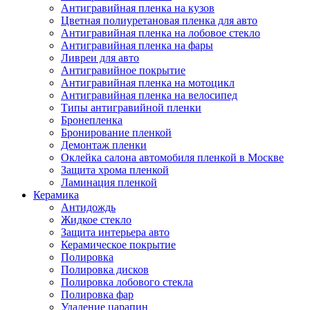
Антигравийная пленка на кузов
Цветная полиуретановая пленка для авто
Антигравийная пленка на лобовое стекло
Антигравийная пленка на фары
Ливреи для авто
Антигравийное покрытие
Антигравийная пленка на мотоцикл
Антигравийная пленка на велосипед
Типы антигравийной пленки
Бронепленка
Бронирование пленкой
Демонтаж пленки
Оклейка салона автомобиля пленкой в Москве
Защита хрома пленкой
Ламинация пленкой
Керамика
Антидождь
Жидкое стекло
Защита интерьера авто
Керамическое покрытие
Полировка
Полировка дисков
Полировка лобового стекла
Полировка фар
Удаление царапин