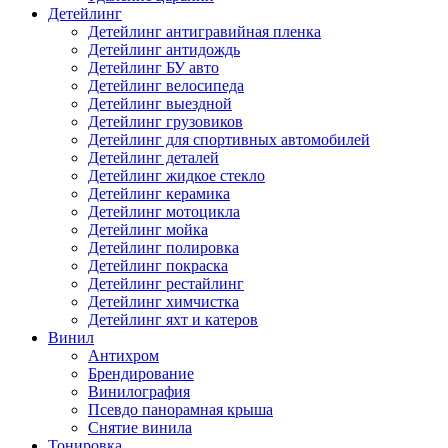
Детейлинг
Детейлинг антигравийная пленка
Детейлинг антидождь
Детейлинг БУ авто
Детейлинг велосипеда
Детейлинг выездной
Детейлинг грузовиков
Детейлинг для спортивных автомобилей
Детейлинг деталей
Детейлинг жидкое стекло
Детейлинг керамика
Детейлинг мотоцикла
Детейлинг мойка
Детейлинг полировка
Детейлинг покраска
Детейлинг рестайлинг
Детейлинг химчистка
Детейлинг яхт и катеров
Винил
Антихром
Брендирование
Винилография
Псевдо панорамная крыша
Снятие винила
Тонировка