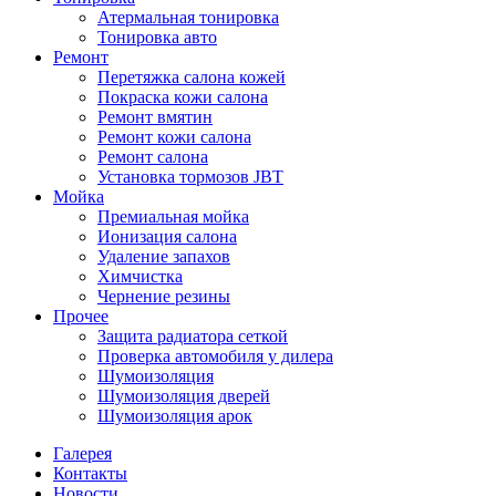
Атермальная тонировка
Тонировка авто
Ремонт
Перетяжка салона кожей
Покраска кожи салона
Ремонт вмятин
Ремонт кожи салона
Ремонт салона
Установка тормозов JBT
Мойка
Премиальная мойка
Ионизация салона
Удаление запахов
Химчистка
Чернение резины
Прочее
Защита радиатора сеткой
Проверка автомобиля у дилера
Шумоизоляция
Шумоизоляция дверей
Шумоизоляция арок
Галерея
Контакты
Новости