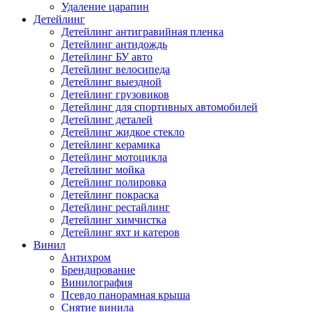
Удаление царапин
Детейлинг
Детейлинг антигравийная пленка
Детейлинг антидождь
Детейлинг БУ авто
Детейлинг велосипеда
Детейлинг выездной
Детейлинг грузовиков
Детейлинг для спортивных автомобилей
Детейлинг деталей
Детейлинг жидкое стекло
Детейлинг керамика
Детейлинг мотоцикла
Детейлинг мойка
Детейлинг полировка
Детейлинг покраска
Детейлинг рестайлинг
Детейлинг химчистка
Детейлинг яхт и катеров
Винил
Антихром
Брендирование
Винилография
Псевдо панорамная крыша
Снятие винила