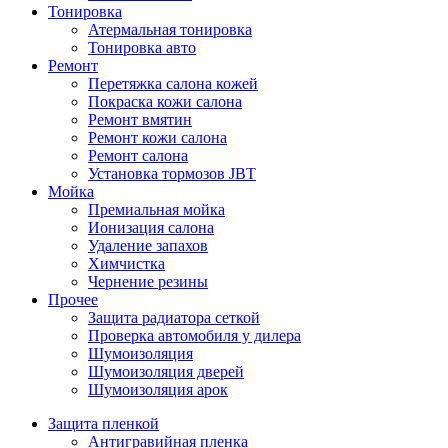
Тонировка
Атермальная тонировка
Тонировка авто
Ремонт
Перетяжка салона кожей
Покраска кожи салона
Ремонт вмятин
Ремонт кожи салона
Ремонт салона
Установка тормозов JBT
Мойка
Премиальная мойка
Ионизация салона
Удаление запахов
Химчистка
Чернение резины
Прочее
Защита радиатора сеткой
Проверка автомобиля у дилера
Шумоизоляция
Шумоизоляция дверей
Шумоизоляция арок
Защита пленкой
Антигравийная пленка