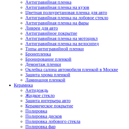
Антигравийная пленка
Антигравийная пленка на кузов
Цветная полиуретановая пленка для авто
Антигравийная пленка на лобовое стекло
Антигравийная пленка на фары
Ливреи для авто
Антигравийное покрытие
Антигравийная пленка на мотоцикл
Антигравийная пленка на велосипед
Типы антигравийной пленки
Бронепленка
Бронирование пленкой
Демонтаж пленки
Оклейка салона автомобиля пленкой в Москве
Защита хрома пленкой
Ламинация пленкой
Керамика
Антидождь
Жидкое стекло
Защита интерьера авто
Керамическое покрытие
Полировка
Полировка дисков
Полировка лобового стекла
Полировка фар