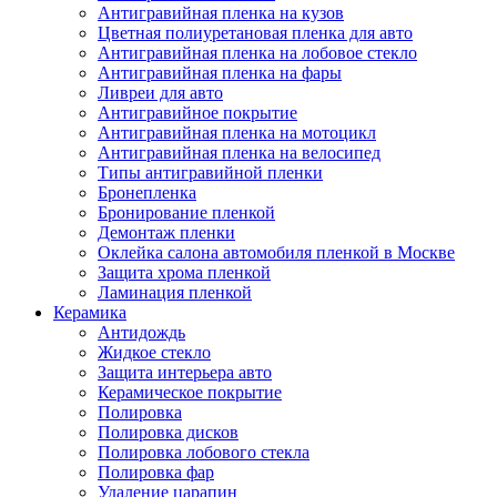
Антигравийная пленка на кузов
Цветная полиуретановая пленка для авто
Антигравийная пленка на лобовое стекло
Антигравийная пленка на фары
Ливреи для авто
Антигравийное покрытие
Антигравийная пленка на мотоцикл
Антигравийная пленка на велосипед
Типы антигравийной пленки
Бронепленка
Бронирование пленкой
Демонтаж пленки
Оклейка салона автомобиля пленкой в Москве
Защита хрома пленкой
Ламинация пленкой
Керамика
Антидождь
Жидкое стекло
Защита интерьера авто
Керамическое покрытие
Полировка
Полировка дисков
Полировка лобового стекла
Полировка фар
Удаление царапин