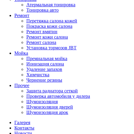
Атермальная тонировка
Тонировка авто
Ремонт
Перетяжка салона кожей
Покраска кожи салона
Ремонт вмятин
Ремонт кожи салона
Ремонт салона
Установка тормозов JBT
Мойка
Премиальная мойка
Ионизация салона
Удаление запахов
Химчистка
Чернение резины
Прочее
Защита радиатора сеткой
Проверка автомобиля у дилера
Шумоизоляция
Шумоизоляция дверей
Шумоизоляция арок
Галерея
Контакты
Новости