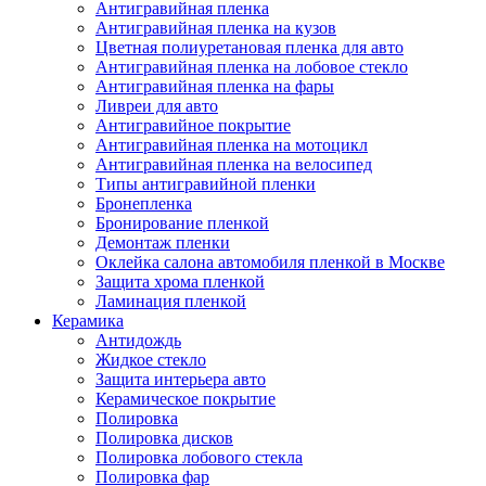
Антигравийная пленка
Антигравийная пленка на кузов
Цветная полиуретановая пленка для авто
Антигравийная пленка на лобовое стекло
Антигравийная пленка на фары
Ливреи для авто
Антигравийное покрытие
Антигравийная пленка на мотоцикл
Антигравийная пленка на велосипед
Типы антигравийной пленки
Бронепленка
Бронирование пленкой
Демонтаж пленки
Оклейка салона автомобиля пленкой в Москве
Защита хрома пленкой
Ламинация пленкой
Керамика
Антидождь
Жидкое стекло
Защита интерьера авто
Керамическое покрытие
Полировка
Полировка дисков
Полировка лобового стекла
Полировка фар