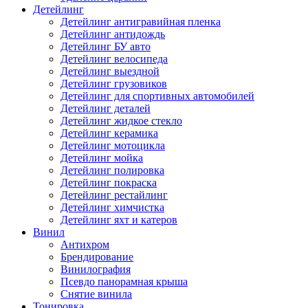
Детейлинг
Детейлинг антигравийная пленка
Детейлинг антидождь
Детейлинг БУ авто
Детейлинг велосипеда
Детейлинг выездной
Детейлинг грузовиков
Детейлинг для спортивных автомобилей
Детейлинг деталей
Детейлинг жидкое стекло
Детейлинг керамика
Детейлинг мотоцикла
Детейлинг мойка
Детейлинг полировка
Детейлинг покраска
Детейлинг рестайлинг
Детейлинг химчистка
Детейлинг яхт и катеров
Винил
Антихром
Брендирование
Винилография
Псевдо панорамная крыша
Снятие винила
Тонировка