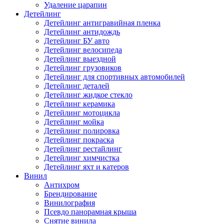
Удаление царапин
Детейлинг
Детейлинг антигравийная пленка
Детейлинг антидождь
Детейлинг БУ авто
Детейлинг велосипеда
Детейлинг выездной
Детейлинг грузовиков
Детейлинг для спортивных автомобилей
Детейлинг деталей
Детейлинг жидкое стекло
Детейлинг керамика
Детейлинг мотоцикла
Детейлинг мойка
Детейлинг полировка
Детейлинг покраска
Детейлинг рестайлинг
Детейлинг химчистка
Детейлинг яхт и катеров
Винил
Антихром
Брендирование
Винилография
Псевдо панорамная крыша
Снятие винила