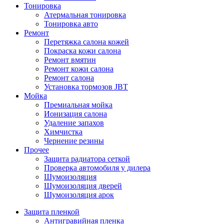
Тонировка
Атермальная тонировка
Тонировка авто
Ремонт
Перетяжка салона кожей
Покраска кожи салона
Ремонт вмятин
Ремонт кожи салона
Ремонт салона
Установка тормозов JBT
Мойка
Премиальная мойка
Ионизация салона
Удаление запахов
Химчистка
Чернение резины
Прочее
Защита радиатора сеткой
Проверка автомобиля у дилера
Шумоизоляция
Шумоизоляция дверей
Шумоизоляция арок
Защита пленкой
Антигравийная пленка